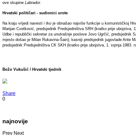
ove skupine
Labrador
.
Hrvatski političari - sudionici urote
Na kraju vrijedi navesti i tko je obnašao najviše funkcije u komunističkoj Hr
Marijan Cvetković, predsjednik Predsjedništva SRH (kratko prije ubojstva, 11
Udbe i republički sekretar za unutrašnje poslove Jovo Ugrčić, predsjednik S
mjesto došao je Milan Rukavina-Šain); kasniji predsjednik jugovlade Ante M
predsjednik Predsjedništva CK SKH (kratko prije ubojstva, 1. srpnja 1983. 
Božo Vukušić / Hrvatski tjednik
Share
0
najnovije
Prev
Next