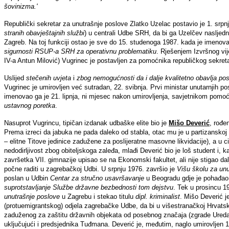
šovinizma.'
Republički sekretar za unutrašnje poslove Zlatko Uzelac postavio je 1. srpnj
stranih
obavještajnih službi
) u centrali Udbe SRH, da bi ga Uzelčev naslje
Zagreb. Na toj funkciji ostao je sve do 15. studenoga 1987. kada je imeno
sigurnosti RSUP-a SRH za operativnu problematiku
. Rješenjem Izvršnog vi
IV-a Antun Milović) Vugrinec je postavljen za pomoćnika republičkog sekret
Uslijed
stečenih uvjeta
i
zbog
nemogućnosti da i dalje kvalitetno obavlja po
Vugrinec je umirovljen već sutradan, 22. svibnja. Prvi ministar unutarnjih 
imenovao ga je 21. lipnja, ni mjesec nakon umirovljenja, savjetnikom pomo
ustavnog poretka
.
Nasuprot Vugrincu, tipičan izdanak udbaške elite bio je
Mišo Deverić
, rođe
Prema izreci da jabuka ne pada daleko od stabla, otac mu je u partizanskoj
– elitne Titove jedinice zadužene za poslijeratne masovne likvidacije), a u 
nedodirljivost zbog obiteljskoga zaleđa, mlađi Deverić bio je loš student i,
završetka VII. gimnazije upisao se na Ekonomski fakultet, ali nije stigao dal
počne raditi u zagrebačkoj Udbi. U srpnju 1976. završio je
Višu školu za unu
poslan u Udbin
Centar za stručno usavršavanje
u Beogradu gdje je pohađa
suprotstavljanje Službe državne bezbednosti tom dejstvu
. Tek u prosincu 19
unutrašnje poslove
u Zagrebu i stekao titulu
dipl. kriminalist
. Mišo Deverić j
(protuemigrantskog) odjela zagrebačke Udbe, da bi u višestranačkoj Hrvats
zaduženog za zaštitu državnih objekata od posebnog značaja (zgrade Ureda
uključujući i predsjednika Tuđmana. Deverić je, međutim, naglo umirovljen