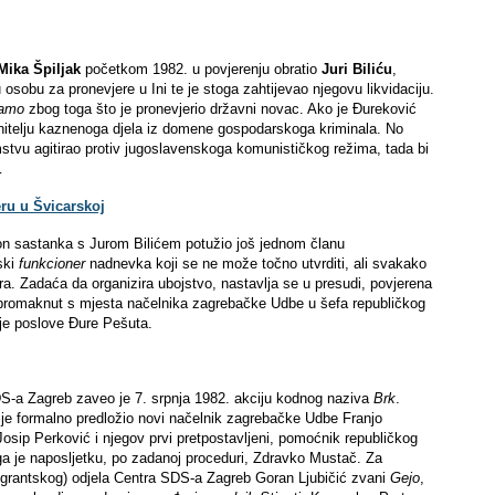
ika Špiljak
početkom 1982. u povjerenju obratio
Juri Biliću
,
obu za pronevjere u Ini te je stoga zahtijevao njegovu likvidaciju.
amo
zbog toga što je pronevjerio državni novac. Ako je Đureković
nitelju kaznenoga djela iz domene gospodarskoga kriminala. No
emstvu agitirao protiv jugoslavenskoga komunističkog režima, tada bi
…
eru u Švicarskoj
kon sastanka s Jurom Bilićem potužio još jednom članu
ski
funkcioner
nadnevka koji se ne može točno utvrditi, ali svakako
ra. Zadaća da organizira ubojstvo, nastavlja se u presudi, povjerena
ti promaknut s mjesta načelnika zagrebačke Udbe u šefa republičkog
je poslove Đure Pešuta.
-a Zagreb zaveo je 7. srpnja 1982. akciju kodnog naziva
Brk
.
 formalno predložio novi načelnik zagrebačke Udbe Franjo
Josip Perković i njegov prvi pretpostavljeni, pomoćnik republičkog
ga je naposljetku, po zadanoj proceduri, Zdravko Mustač. Za
migrantskog) odjela Centra SDS-a Zagreb Goran Ljubičić zvani
Gejo
,