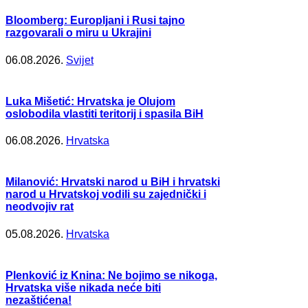
Bloomberg: Europljani i Rusi tajno
razgovarali o miru u Ukrajini
06.08.2026.
Svijet
Luka Mišetić: Hrvatska je Olujom
oslobodila vlastiti teritorij i spasila BiH
06.08.2026.
Hrvatska
Milanović: Hrvatski narod u BiH i hrvatski
narod u Hrvatskoj vodili su zajednički i
neodvojiv rat
05.08.2026.
Hrvatska
Plenković iz Knina: Ne bojimo se nikoga,
Hrvatska više nikada neće biti
nezaštićena!