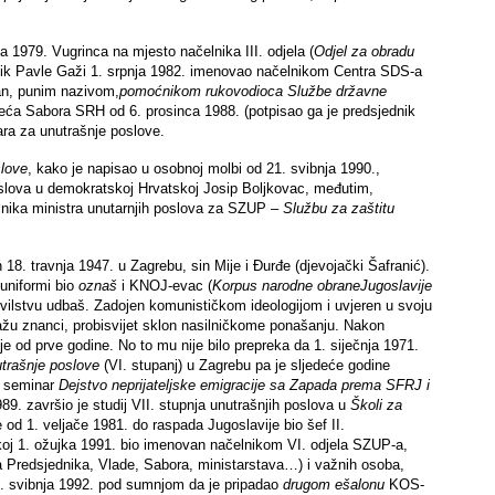
a 1979. Vugrinca na mjesto načelnika III. odjela (
Odjel
za obradu
dnik Pavle Gaži 1. srpnja 1982. imenovao načelnikom Centra SDS-a
van, punim nazivom,
pomoćnikom rukovodioca Službe državne
jeća Sabora SRH od 6. prosinca 1988. (potpisao ga je predsjednik
ara za unutrašnje poslove.
slove
, kako je napisao u osobnoj molbi od 21. svibnja 1990.,
poslova u demokratskoj Hrvatskoj Josip Boljkovac, međutim,
ćnika ministra unutarnjih poslova za SZUP –
Službu za zaštitu
n 18. travnja 1947. u Zagrebu, sin Mije i Đurđe (djevojački Šafranić).
 uniformi bio
oznaš
i KNOJ-evac (
Korpus narodne obraneJugoslavije
civilstvu udbaš. Zadojen komunističkom ideologijom i uvjeren u svoju
 kažu znanci, probisvijet sklon nasilničkome ponašanju. Nakon
je od prve godine. No to mu nije bilo prepreka da 1. siječnja 1971.
trašnje poslove
(VI. stupanj) u Zagrebu pa je sljedeće godine
o seminar
Dejstvo neprijateljske emigracije sa Zapada prema SFRJ i
89. završio je studij VII. stupnja unutrašnjih poslova u
Školi za
e od 1. veljače 1981. do raspada Jugoslavije bio šef II.
koj 1. ožujka 1991. bio imenovan načelnikom VI. odjela SZUP-a,
 Predsjednika, Vlade, Sabora, ministarstava…) i važnih osoba,
 1. svibnja 1992. pod sumnjom da je pripadao
drugom ešalonu
KOS-