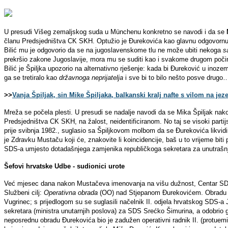
U presudi Višeg zemaljskog suda u Münchenu konkretno se navodi i da se
M
članu Predsjedništva CK SKH. Optužio je Đurekovića kao glavnu odgovornu os
Bilić mu je odgovorio da se na jugoslavenskome tlu ne može ubiti nekoga
s
prekršio zakone Jugoslavije, mora mu se suditi kao i svakome drugom poči
Bilić je Špiljka upozorio na alternativno rješenje: kada bi Đureković u inoz
ga se tretiralo kao
državnoga neprijatelja
i sve bi to bilo nešto posve drugo
>>
Vanja Špiljak, sin Mike Špiljaka, balkanski kralj nafte s vilom na jez
Mreža se počela plesti. U presudi se nadalje navodi da se Mika Špiljak na
Predsjedništva CK SKH, na žalost, neidentificiranom. No taj se visoki partij
prije svibnja 1982., suglasio sa Špiljkovom molbom da se Đurekovića likvidi
je Zdravku Mustaču koji će, znakovite li koincidencije, baš u to vrijeme bi
SDS-a umjesto dotadašnjega zamjenika republičkoga sekretara za unutrašn
Šefovi hrvatske Udbe - sudionici urote
Već mjesec dana nakon Mustačeva imenovanja na višu dužnost, Centar SDS
Službeni cilj:
Operativna obrada
(OO) nad Stjepanom Đurekovićem. Obradu je
Vugrinec; s prijedlogom su se suglasili načelnik II. odjela hrvatskog SDS-a 
sekretara (ministra unutarnjih poslova) za SDS Srećko Šimurina, a odobrio 
neposrednu obradu Đurekovića bio je zadužen operativni radnik II. (protue