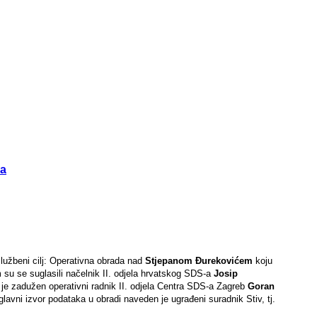
ća
lužbeni cilj: Operativna obrada nad
Stjepanom Đurekovićem
koju
m su se suglasili načelnik II. odjela hrvatskog SDS-a
Josip
 je zadužen operativni radnik II. odjela Centra SDS-a Zagreb
Goran
glavni izvor podataka u obradi naveden je ugrađeni suradnik Stiv, tj.