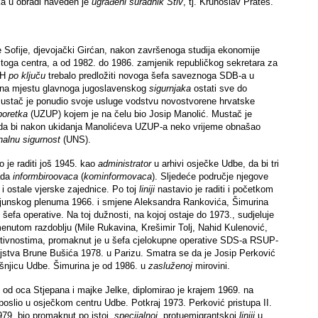
ka u obradi naveden je
ugrađeni suradnik Stiv
, tj. Krunoslav Prates.
ke Sofije, djevojački Girćan, nakon završenoga studija ekonomije
 toga centra, a od 1982. do 1986. zamjenik republičkog sekretara za
RH
po
ključu
trebalo predložiti novoga šefa saveznoga SDB-a u
e na mjestu glavnoga jugoslavenskog
sigurnjaka
ostati sve do
ustač je ponudio svoje usluge vodstvu novostvorene hrvatske
poretka
(UZUP) kojem je na čelu bio Josip Manolić. Mustač je
 da bi nakon ukidanja Manolićeva UZUP-a neko vrijeme obnašao
nalnu sigurnost
(UNS).
 je raditi još 1945. kao
administrator
u arhivi osječke Udbe, da bi tri
ada
informbiroovaca
(
kominformovaca
). Sljedeće područje njegove
 i ostale vjerske zajednice. Po toj
liniji
nastavio je raditi i početkom
Brijunskog plenuma 1966. i smjene Aleksandra Rankovića, Šimurina
šefa operative. Na toj dužnosti, na kojoj ostaje do 1973., sudjeluje
enutom razdoblju (Mile Rukavina, Krešimir Tolj, Nahid Kulenović,
aktivnostima, promaknut je u šefa cjelokupne operative SDS-a RSUP-
ubojstva Brune Bušića 1978. u Parizu. Smatra se da je Josip Perković
išnjicu Udbe. Šimurina je od 1986. u
zasluženoj
mirovini.
od oca Stjepana i majke Jelke, diplomirao je krajem 1969. na
oslio u osječkom centru Udbe. Potkraj 1973. Perković pristupa II.
979. bio promaknut po istoj,
specijalnoj
, protuemigrantskoj
liniji
u