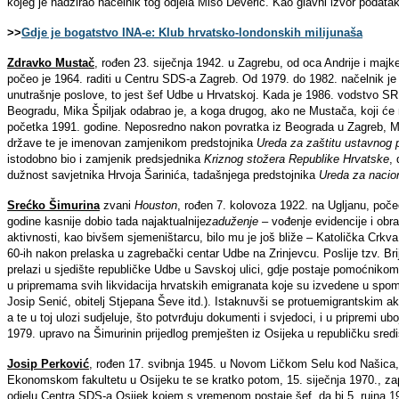
kojeg je nadzirao načelnik tog odjela Mišo Deverić. Kao glavni izvor podata
>>
Gdje je bogatstvo INA-e: Klub hrvatsko-londonskih milijunaša
Zdravko Mustač
, rođen 23. siječnja 1942. u Zagrebu, od oca Andrije i maj
počeo je 1964. raditi u Centru SDS-a Zagreb. Od 1979. do 1982. načelnik je
unutrašnje poslove, to jest šef Udbe u Hrvatskoj. Kada je 1986. vodstvo S
Beogradu, Mika Špiljak odabrao je, a koga drugog, ako ne Mustača, koji ć
početka 1991. godine. Neposredno nakon povratka iz Beograda u Zagreb, M
države te je imenovan zamjenikom predstojnika
Ureda za zaštitu ustavnog 
istodobno bio i zamjenik predsjednika
Kriznog stožera Republike Hrvatske
,
dužnost savjetnika Hrvoja Šarinića, tadašnjega predstojnika
Ureda za nacio
Srećko Šimurina
zvani
Houston
, rođen 7. kolovoza 1922. na Ugljanu, počeo
godine kasnije dobio tada najaktualnije
zaduženje
– vođenje evidencije i obr
aktivnosti, kao bivšem sjemeništarcu, bilo mu je još bliže – Katolička Crkva
60-ih nakon prelaska u zagrebački centar Udbe na Zrinjevcu. Poslije tzv. 
prelazi u sjedište republičke Udbe u Savskoj ulici, gdje postaje pomoćnikom 
u pripremama svih likvidacija hrvatskih emigranata koje su izvedene u spom
Josip Senić, obitelj Stjepana Ševe itd.). Istaknuvši se protuemigrantskim 
a te u toj ulozi sudjeluje, što potvrđuju dokumenti i svjedoci, i u pripremi 
1979. upravo na Šimurinin prijedlog premješten iz Osijeka u republičku sred
Josip Perković
, rođen 17. svibnja 1945. u Novom Ličkom Selu kod Našica, 
Ekonomskom fakultetu u Osijeku te se kratko potom, 15. siječnja 1970., zap
odjelu Centra SDS-a Osijek kojem s vremenom postaje šef, da bi 5. rujna 1