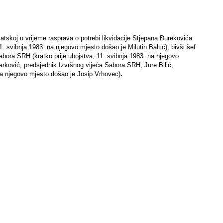
vatskoj u vrijeme rasprava o potrebi likvidacije Stjepana Đurekovića:
. svibnja 1983. na njegovo mjesto došao je Milutin Baltić); bivši šef
abora SRH (kratko prije ubojstva, 11. svibnja 1983. na njegovo
arković, predsjednik Izvršnog vijeća Sabora SRH; Jure Bilić,
na njegovo mjesto došao je Josip Vrhovec)
.