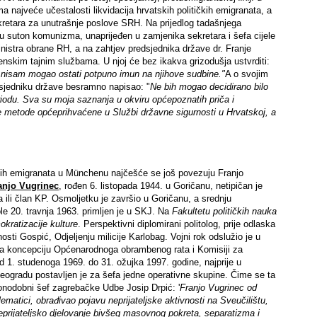
a najveće učestalosti likvidacija hrvatskih političkih emigranata, a
retara za unutrašnje poslove SRH. Na prijedlog tadašnjega
, u suton komunizma, unaprijeđen u zamjenika sekretara i šefa cijele
stra obrane RH, a na zahtjev predsjednika države dr. Franje
nskim tajnim službama. U njoj će bez ikakva grizodušja ustvrditi:
nisam mogao ostati potpuno imun na njihove sudbine."
A o svojim
edsjedniku države besramno napisao: "
Ne bih mogao decidirano bilo
eriodu. Sva su moja saznanja u okviru općepoznatih priča i
e metode općeprihvaćene u Službi državne sigurnosti u Hrvatskoj, a
kih emigranata u Münchenu najčešće se još povezuju Franjo
anjo Vugrinec
, rođen 6. listopada 1944. u Goričanu, netipičan je
a ili član KP. Osmoljetku je završio u Goričanu, a srednju
e 20. travnja 1963. primljen je u SKJ. Na
Fakultetu političkih nauka
okratizacije kulture
. Perspektivni diplomirani politolog, prije odlaska
osti Gospić, Odjeljenju milicije Karlobag. Vojni rok odslužio je u
J za koncepciju Općenarodnoga obrambenog rata i Komisiji za
 1. studenoga 1969. do 31. ožujka 1997. godine, najprije u
ogradu postavljen je za šefa jedne operativne skupine. Čime se ta
onodobni šef zagrebačke Udbe Josip Drpić: '
Franjo Vugrinec od
lematici, obrađivao pojavu neprijateljske aktivnosti na Sveučilištu,
 neprijateljsko djelovanje bivšeg masovnog pokreta, separatizma i