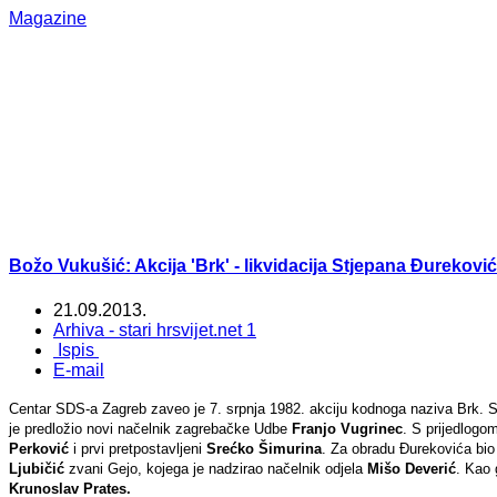
Magazine
Božo Vukušić: Akcija 'Brk' - likvidacija Stjepana Đurekovi
21.09.2013.
Arhiva - stari hrsvijet.net 1
Ispis
E-mail
Centar SDS-a Zagreb zaveo je 7. srpnja 1982. akciju kodnoga naziva Brk. S
je predložio novi načelnik zagrebačke Udbe
Franjo Vugrinec
. S prijedlogo
Perković
i prvi pretpostavljeni
Srećko Šimurina
. Za obradu Đurekovića bio
Ljubičić
zvani Gejo, kojega je nadzirao načelnik odjela
Mišo Deverić
. Kao 
Krunoslav Prates.