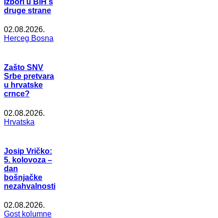
Izbori u BiH s
druge strane
02.08.2026.
Herceg Bosna
Zašto SNV
Srbe pretvara
u hrvatske
crnce?
02.08.2026.
Hrvatska
Josip Vričko:
5. kolovoza –
dan
bošnjačke
nezahvalnosti
02.08.2026.
Gost kolumne