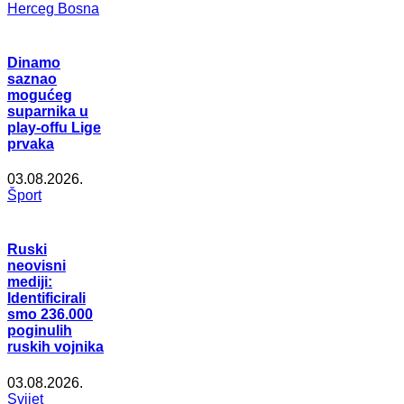
Herceg Bosna
Dinamo
saznao
mogućeg
suparnika u
play-offu Lige
prvaka
03.08.2026.
Šport
Ruski
neovisni
mediji:
Identificirali
smo 236.000
poginulih
ruskih vojnika
03.08.2026.
Svijet