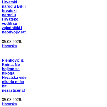
Hrvatski
narod u BiH i
hrvatski
narod u
Hrvatskoj
vodili su
zajednički i
neodvojiv rat
05.08.2026.
Hrvatska
Plenković iz
Knina: Ne
bojimo se
nikoga,
Hrvatska više
nikada neće
biti
nezaštićena!
05.08.2026.
Hrvatska