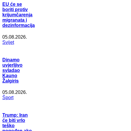
EU će se
boriti protiv
krijumčarenja
migranata i
dezinformacija
05.08.2026.
Svijet
Dinamo
uvjerljivo
svladao
Kauno
Žalgiris
05.08.2026.
Šport
Trump: Iran
će biti vrlo
teško
pogođen ako