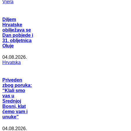
Vjera
Diljem
Hrvatske
obilježava se
Dan pobjede i
31. obljetnica
Oluje
04.08.2026.
Hrvatska
Priveden
zbog poruka:
“Klali smo
vas u
Srednjoj
Bosni, klat
ćemo vam i
unuke”
04.08.2026.