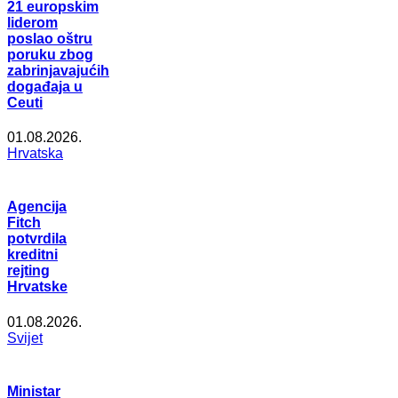
21 europskim
liderom
poslao oštru
poruku zbog
zabrinjavajućih
događaja u
Ceuti
01.08.2026.
Hrvatska
Agencija
Fitch
potvrdila
kreditni
rejting
Hrvatske
01.08.2026.
Svijet
Ministar