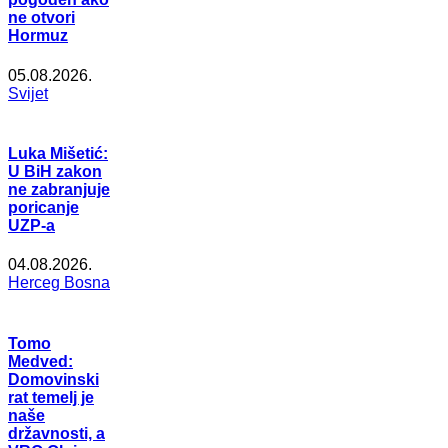
ne otvori
Hormuz
05.08.2026.
Svijet
Luka Mišetić:
U BiH zakon
ne zabranjuje
poricanje
UZP-a
04.08.2026.
Herceg Bosna
Tomo
Medved:
Domovinski
rat temelj je
naše
državnosti, a