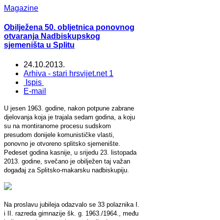
Magazine
Obilježena 50. obljetnica ponovnog
otvaranja Nadbiskupskog
sjemeništa u Splitu
24.10.2013.
Arhiva - stari hrsvijet.net 1
Ispis
E-mail
U jesen 1963. godine, nakon potpune zabrane
djelovanja koja je trajala sedam godina, a koju
su na montiranome procesu sudskom
presudom donijele komunističke vlasti,
ponovno je otvoreno splitsko sjemenište.
Pedeset godina kasnije, u srijedu 23. listopada
2013. godine, svečano je obilježen taj važan
događaj za Splitsko-makarsku nadbiskupiju.
Na proslavu jubileja odazvalo se 33 polaznika I.
i II. razreda gimnazije šk. g. 1963./1964., među