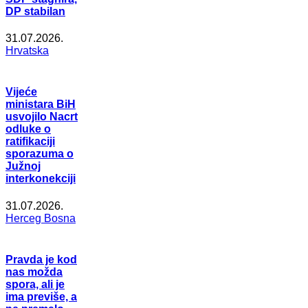
DP stabilan
31.07.2026.
Hrvatska
Vijeće
ministara BiH
usvojilo Nacrt
odluke o
ratifikaciji
sporazuma o
Južnoj
interkonekciji
31.07.2026.
Herceg Bosna
Pravda je kod
nas možda
spora, ali je
ima previše, a