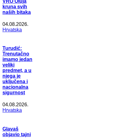
VRO Oluja
kruna svih
naših bitaka
04.08.2026.
Hrvatska
Turudić:
Trenutačno
imamo jedan
veliki
predmet, a u
njega je
uključena i
nacionalna
sigurnost
04.08.2026.
Hrvatska
Glavaš
objavio tajni