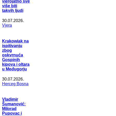
vjerojatno sve
više biti
takvih ljudi
30.07.2026.
Vjera
Krakowiak na
ispitivanju
zbog
oskvrnuća
Gospinih
kipova i oltara
u Međugorju
30.07.2026.
Herceg Bosna
Vladimir
Šumanović:
Milorad
Pupovac i