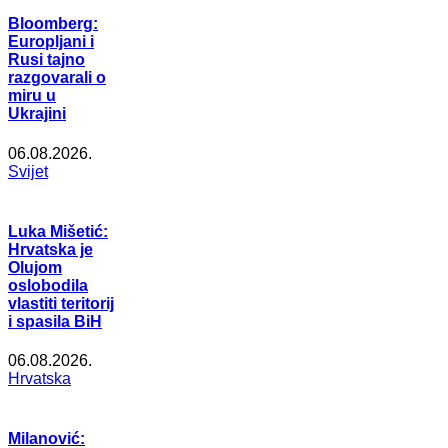
Bloomberg:
Europljani i
Rusi tajno
razgovarali o
miru u
Ukrajini
06.08.2026.
Svijet
Luka Mišetić:
Hrvatska je
Olujom
oslobodila
vlastiti teritorij
i spasila BiH
06.08.2026.
Hrvatska
Milanović: