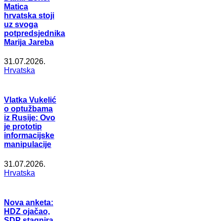
Matica
hrvatska stoji
uz svoga
potpredsjednika
Marija Jareba
31.07.2026.
Hrvatska
Vlatka Vukelić
o optužbama
iz Rusije: Ovo
je prototip
informacijske
manipulacije
31.07.2026.
Hrvatska
Nova anketa:
HDZ ojačao,
SDP stagnira,