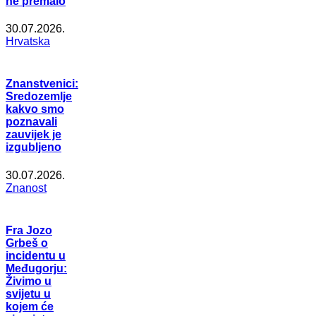
ne premalo
30.07.2026.
Hrvatska
Znanstvenici:
Sredozemlje
kakvo smo
poznavali
zauvijek je
izgubljeno
30.07.2026.
Znanost
Fra Jozo
Grbeš o
incidentu u
Međugorju:
Živimo u
svijetu u
kojem će