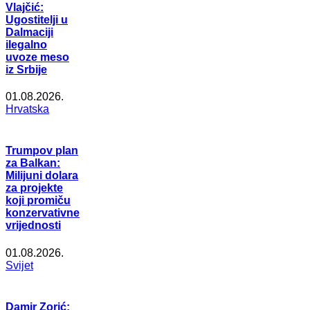
Vlajčić:
Ugostitelji u
Dalmaciji
ilegalno
uvoze meso
iz Srbije
01.08.2026.
Hrvatska
Trumpov plan
za Balkan:
Milijuni dolara
za projekte
koji promiču
konzervativne
vrijednosti
01.08.2026.
Svijet
Damir Zorić: