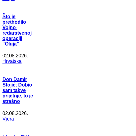
Što je
prethodilo
Vojno-
redarstvenoj
operaciji
"Oluja"
02.08.2026.
Hrvatska
Don Damir
Stojić: Dobio
sam takve
prijetnje, to je
strašno
02.08.2026.
Vjera