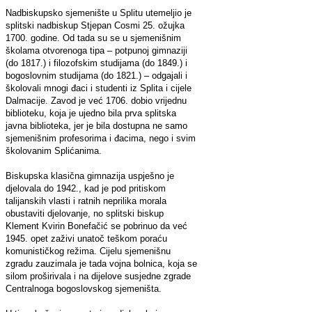
Nadbiskupsko sjemenište u Splitu utemeljio je
splitski nadbiskup Stjepan Cosmi 25. ožujka
1700. godine. Od tada su se u sjemenišnim
školama otvorenoga tipa – potpunoj gimnaziji
(do 1817.) i filozofskim studijama (do 1849.) i
bogoslovnim studijama (do 1821.) – odgajali i
školovali mnogi đaci i studenti iz Splita i cijele
Dalmacije. Zavod je već 1706. dobio vrijednu
biblioteku, koja je ujedno bila prva splitska
javna biblioteka, jer je bila dostupna ne samo
sjemenišnim profesorima i đacima, nego i svim
školovanim Splićanima.
Biskupska klasična gimnazija uspješno je
djelovala do 1942., kad je pod pritiskom
talijanskih vlasti i ratnih neprilika morala
obustaviti djelovanje, no splitski biskup
Klement Kvirin Bonefačić se pobrinuo da već
1945. opet zaživi unatoč teškom poraću
komunističkog režima. Cijelu sjemenišnu
zgradu zauzimala je tada vojna bolnica, koja se
silom proširivala i na dijelove susjedne zgrade
Centralnoga bogoslovskog sjemeništa.