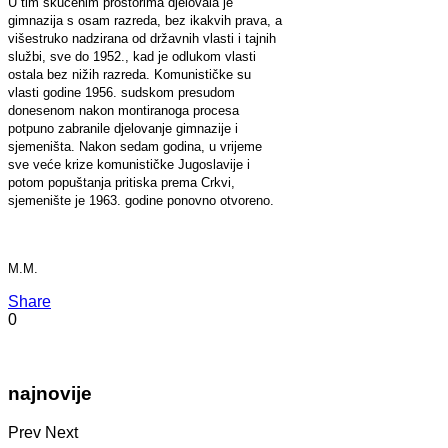
U tim skučenim prostorima djelovala je
gimnazija s osam razreda, bez ikakvih prava, a
višestruko nadzirana od državnih vlasti i tajnih
službi, sve do 1952., kad je odlukom vlasti
ostala bez nižih razreda. Komunističke su
vlasti godine 1956. sudskom presudom
donesenom nakon montiranoga procesa
potpuno zabranile djelovanje gimnazije i
sjemeništa. Nakon sedam godina, u vrijeme
sve veće krize komunističke Jugoslavije i
potom popuštanja pritiska prema Crkvi,
sjemenište je 1963. godine ponovno otvoreno.
M.M.
Share
0
najnovije
Prev
Next