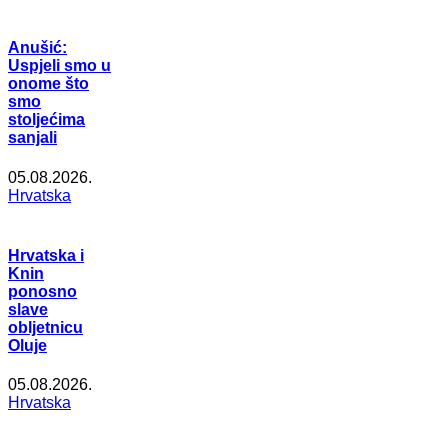
Anušić:
Uspjeli smo u
onome što
smo
stoljećima
sanjali
05.08.2026.
Hrvatska
Hrvatska i
Knin
ponosno
slave
obljetnicu
Oluje
05.08.2026.
Hrvatska