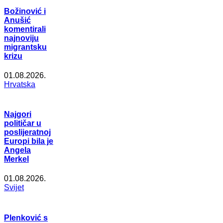
Božinović i
Anušić
komentirali
najnoviju
migrantsku
krizu
01.08.2026.
Hrvatska
Najgori
političar u
poslijeratnoj
Europi bila je
Angela
Merkel
01.08.2026.
Svijet
Plenković s