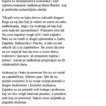
kojima su dvanaestorica svećenika i sam
splitsko-makarski nadbiskup Marin Barišić, koji
je predvodio euharistijsko slavlje.
"Okupili smo se kako bismo zahvalili dragom
Bogu za taj dan koji je važan ne samo za našu
nadbiskupiju, nego i za svakoga od nas koji
smo tada bili sjemeništarci. Presretni smo bili
što smo napokon mogli učiti i rasti zajedno.
Neki su se vratili iz drugih sjemeništa u Zadru,
Zagrebu, Dubrovniku i Pazinu, a neki su tek
odlučili uči u to zajedništvo. No znam da smo
se svi osjećali kao da smo u svom domu,
malenom i tijesnom, ali prepunom topline i
ljubavi", kazao je nadbiskup prisjećajući se tih
mladenačkih dana.
Istaknuo je i kako je ponosan što su svi ostali
na zajedničkom, dobrom putu, bilo da su
postali svećenici ili su svoje zvanje pronašli u
drugim društvenim i životnim službama.
Zajedno su se prisjetili svih kolega i profesora
koji se nisu mogli odazvati proslavi, a posebno
onih koji se preminuli. Nakon mise uslijedilo je
prigodno druženje