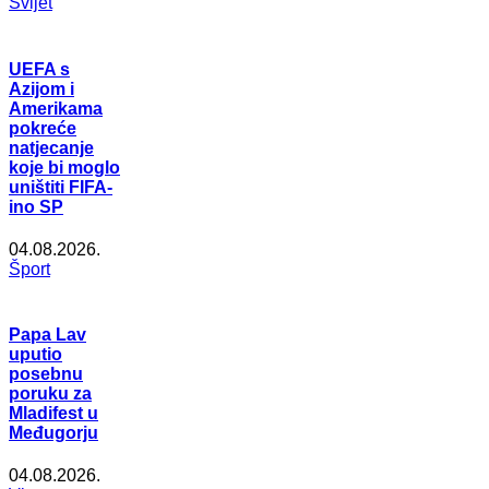
Svijet
UEFA s
Azijom i
Amerikama
pokreće
natjecanje
koje bi moglo
uništiti FIFA-
ino SP
04.08.2026.
Šport
Papa Lav
uputio
posebnu
poruku za
Mladifest u
Međugorju
04.08.2026.