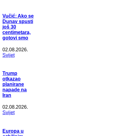
Vučić: Ako se
Dunav spusti
još 30
centimetara,
gotovi smo
02.08.2026.
Svijet
Trump
otkazao
planirane
napade na
Iran
02.08.2026.
Svijet
Europa u