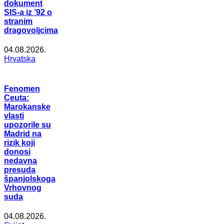
dokument
SIS-a iz ’92 o
stranim
dragovoljcima
04.08.2026.
Hrvatska
Fenomen
Ceuta:
Marokanske
vlasti
upozorile su
Madrid na
rizik koji
donosi
nedavna
presuda
španjolskoga
Vrhovnog
suda
04.08.2026.