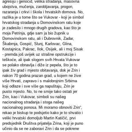
agresiju i genocid, velika stradanja, masovna
ubojstva, mučenja, zarobljavanja, progon,
razaranja i crkvi i škola i hrvatskih domova. No,
razlika je u tome što se Vukovar - koji je simbol
hrvatskog stradanja u Domovinskom ratu koje
je zadesilo i mnogo drugih gradova, kao što je
moja Petrinja, gdje sam ja bio župnik u
Domovinskom ratu, ali i Dubrovnik, Zadar,
Škabrnja, Gospić, Slunj, Karlovac, Glina,
Kostajnica, Pakrac, Ilok, Osijek, ali i moj Sisak
- premda još uvijek uz strašne opstrukcije i
teškoće, ali ipak slogom svih Hrvata Vukovar
se polako obnavlja i diže iz pepela, što je to
ipak živ grad i mjesto obitavanja, dok je Zrin i
nakon 70 godina prazan grad, u kojem ne žive
više Hrvati, zapravo i s malobrojnim Srbima
koji odlaze i sve više ga napuštaju, Zrin je
pusto mjesto. No, to ne smije tako ostati jer
Zrin, kao i Vukovar, simboli su našeg
nacionalnog stradanja i stoga našeg
nacionalnog ponosa. Mi moramo obnoviti Zrin“,
rekao je biskup te podsjetio kako je to shvatio i
veliki hrvatski domoljub Martin Katičić, prvi
predsjednik Društva prijatelja Zrina, koji je puno
učinio da se ne zaboravi Zrin i da se pokrene