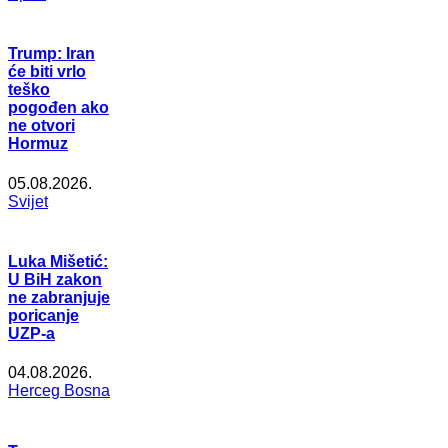
Trump: Iran
će biti vrlo
teško
pogođen ako
ne otvori
Hormuz
05.08.2026.
Svijet
Luka Mišetić:
U BiH zakon
ne zabranjuje
poricanje
UZP-a
04.08.2026.
Herceg Bosna