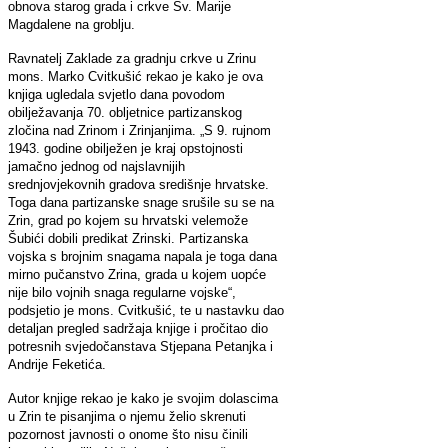
obnova starog grada i crkve Sv. Marije
Magdalene na groblju.
Ravnatelj Zaklade za gradnju crkve u Zrinu
mons. Marko Cvitkušić rekao je kako je ova
knjiga ugledala svjetlo dana povodom
obilježavanja 70. obljetnice partizanskog
zločina nad Zrinom i Zrinjanjima. „S 9. rujnom
1943. godine obilježen je kraj opstojnosti
jamačno jednog od najslavnijih
srednjovjekovnih gradova središnje hrvatske.
Toga dana partizanske snage srušile su se na
Zrin, grad po kojem su hrvatski velemože
Šubići dobili predikat Zrinski. Partizanska
vojska s brojnim snagama napala je toga dana
mirno pučanstvo Zrina, grada u kojem uopće
nije bilo vojnih snaga regularne vojske“,
podsjetio je mons. Cvitkušić, te u nastavku dao
detaljan pregled sadržaja knjige i pročitao dio
potresnih svjedočanstava Stjepana Petanjka i
Andrije Feketića.
Autor knjige rekao je kako je svojim dolascima
u Zrin te pisanjima o njemu želio skrenuti
pozornost javnosti o onome što nisu činili