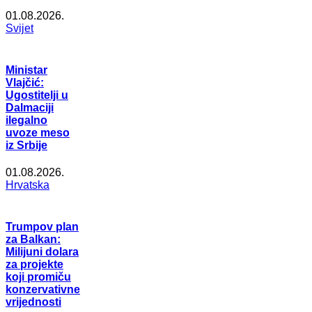
01.08.2026.
Svijet
Ministar
Vlajčić:
Ugostitelji u
Dalmaciji
ilegalno
uvoze meso
iz Srbije
01.08.2026.
Hrvatska
Trumpov plan
za Balkan:
Milijuni dolara
za projekte
koji promiču
konzervativne
vrijednosti