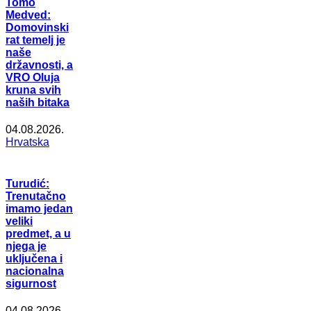
Tomo
Medved:
Domovinski
rat temelj je
naše
državnosti, a
VRO Oluja
kruna svih
naših bitaka
04.08.2026.
Hrvatska
Turudić:
Trenutačno
imamo jedan
veliki
predmet, a u
njega je
uključena i
nacionalna
sigurnost
04.08.2026.