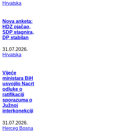
Hrvatska
Nova anketa:
HDZ ojačao,
SDP stagnira,
DP stabilan
31.07.2026.
Hrvatska
Vijeće
ministara BiH
usvojilo Nacrt
odluke o
ratifikaciji
sporazuma o
Južnoj
interkonekciji
31.07.2026.
Herceg Bosna