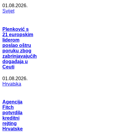
01.08.2026.
Svijet
Plenković s
21 europskim
liderom
poslao oštru
poruku zbog
zabrinjavajućih
događaja u
Ceuti
01.08.2026.
Hrvatska
Agencija
Fitch
potvrdila
kreditni
rejting
Hrvatske