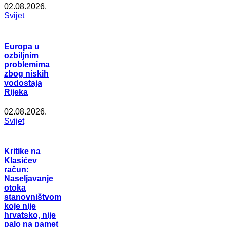
02.08.2026.
Svijet
Europa u
ozbiljnim
problemima
zbog niskih
vodostaja
Rijeka
02.08.2026.
Svijet
Kritike na
Klasićev
račun:
Naseljavanje
otoka
stanovništvom
koje nije
hrvatsko, nije
palo na pamet