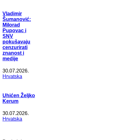
Vladimir
Šumanović:
Milorad
Pupovac i
SNV
pokušavaju
cenzurirati
znanost i
medije
30.07.2026.
Hrvatska
Uhićen Željko
Kerum
30.07.2026.
Hrvatska