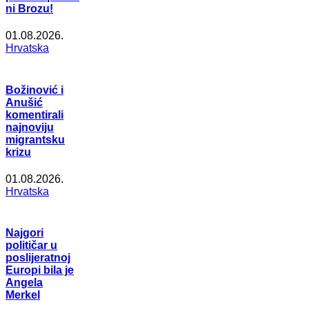
ni Brozu!
01.08.2026.
Hrvatska
Božinović i
Anušić
komentirali
najnoviju
migrantsku
krizu
01.08.2026.
Hrvatska
Najgori
političar u
poslijeratnoj
Europi bila je
Angela
Merkel