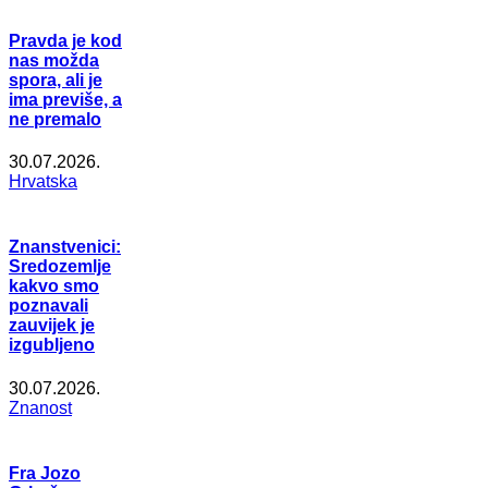
Pravda je kod
nas možda
spora, ali je
ima previše, a
ne premalo
30.07.2026.
Hrvatska
Znanstvenici:
Sredozemlje
kakvo smo
poznavali
zauvijek je
izgubljeno
30.07.2026.
Znanost
Fra Jozo