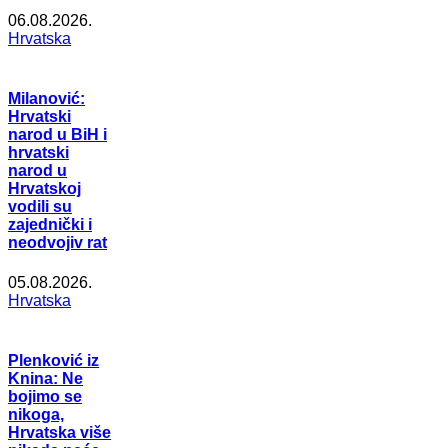
06.08.2026.
Hrvatska
Milanović:
Hrvatski
narod u BiH i
hrvatski
narod u
Hrvatskoj
vodili su
zajednički i
neodvojiv rat
05.08.2026.
Hrvatska
Plenković iz
Knina: Ne
bojimo se
nikoga,
Hrvatska više