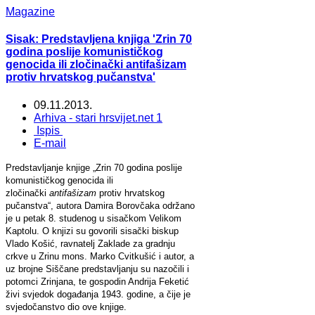
Magazine
Sisak: Predstavljena knjiga 'Zrin 70
godina poslije komunističkog
genocida ili zločinački antifašizam
protiv hrvatskog pučanstva'
09.11.2013.
Arhiva - stari hrsvijet.net 1
Ispis
E-mail
Predstavljanje knjige „Zrin 70 godina poslije
komunističkog genocida ili
zločinački
antifašizam
protiv hrvatskog
pučanstva“, autora Damira Borovčaka održano
je u petak 8. studenog u sisačkom Velikom
Kaptolu. O knjizi su govorili sisački biskup
Vlado Košić, ravnatelj Zaklade za gradnju
crkve u Zrinu mons. Marko Cvitkušić i autor, a
uz brojne Siščane predstavljanju su nazočili i
potomci Zrinjana, te gospodin Andrija Feketić
živi svjedok događanja 1943. godine, a čije je
svjedočanstvo dio ove knjige.