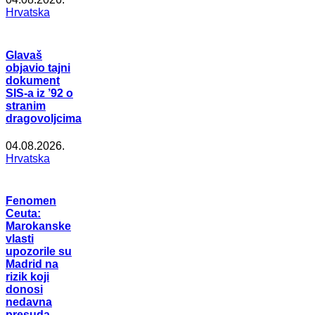
Hrvatska
Glavaš
objavio tajni
dokument
SIS-a iz ’92 o
stranim
dragovoljcima
04.08.2026.
Hrvatska
Fenomen
Ceuta:
Marokanske
vlasti
upozorile su
Madrid na
rizik koji
donosi
nedavna
presuda