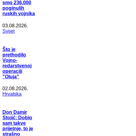
smo 236.000
poginulih
ruskih vojnika
03.08.2026.
Svijet
Što je
prethodilo
Vojno-
redarstvenoj
operaciji
"Oluja"
02.08.2026.
Hrvatska
Don Damir
Stojić: Dobio
sam takve
prijetnje, to je
strašno