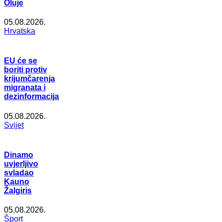
Oluje
05.08.2026.
Hrvatska
EU će se
boriti protiv
krijumčarenja
migranata i
dezinformacija
05.08.2026.
Svijet
Dinamo
uvjerljivo
svladao
Kauno
Žalgiris
05.08.2026.
Šport