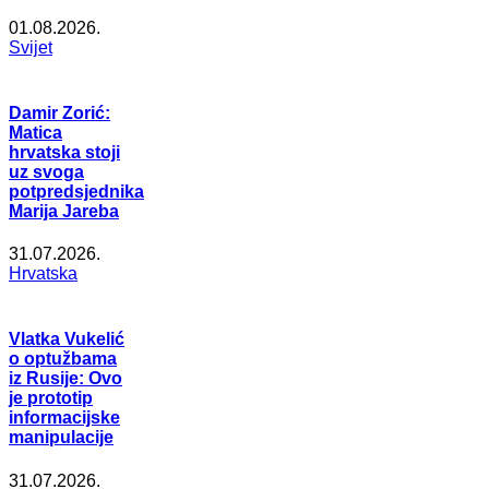
01.08.2026.
Svijet
Damir Zorić:
Matica
hrvatska stoji
uz svoga
potpredsjednika
Marija Jareba
31.07.2026.
Hrvatska
Vlatka Vukelić
o optužbama
iz Rusije: Ovo
je prototip
informacijske
manipulacije
31.07.2026.