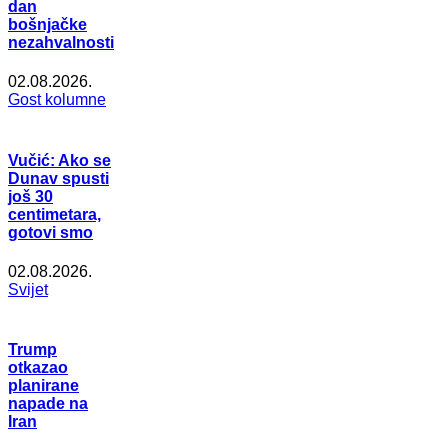
dan
bošnjačke
nezahvalnosti
02.08.2026.
Gost kolumne
Vučić: Ako se
Dunav spusti
još 30
centimetara,
gotovi smo
02.08.2026.
Svijet
Trump
otkazao
planirane
napade na
Iran