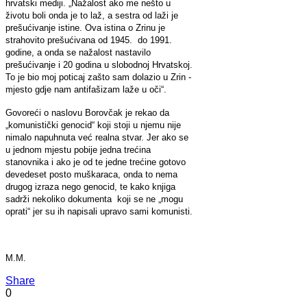
hrvatski mediji. „Nažalost ako me nešto u
životu boli onda je to laž, a sestra od laži je
prešućivanje istine. Ova istina o Zrinu je
strahovito prešućivana od 1945. do 1991.
godine, a onda se nažalost nastavilo
prešućivanje i 20 godina u slobodnoj Hrvatskoj.
To je bio moj poticaj zašto sam dolazio u Zrin -
mjesto gdje nam antifašizam laže u oči“.
Govoreći o naslovu Borovčak je rekao da
„komunistički genocid“ koji stoji u njemu nije
nimalo napuhnuta već realna stvar. Jer ako se
u jednom mjestu pobije jedna trećina
stanovnika i ako je od te jedne trećine gotovo
devedeset posto muškaraca, onda to nema
drugog izraza nego genocid, te kako knjiga
sadrži nekoliko dokumenta koji se ne „mogu
oprati“ jer su ih napisali upravo sami komunisti.
M.M.
Share
0