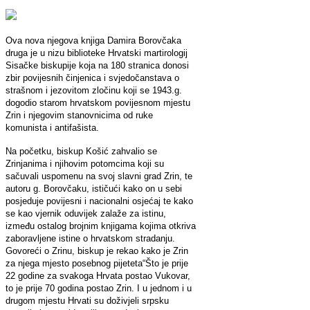
Ova nova njegova knjiga Damira Borovčaka
druga je u nizu biblioteke Hrvatski martirologij
Sisačke biskupije koja na 180 stranica donosi
zbir povijesnih činjenica i svjedočanstava o
strašnom i jezovitom zločinu koji se 1943.g.
dogodio starom hrvatskom povijesnom mjestu
Zrin i njegovim stanovnicima od ruke
komunista i antifašista.
Na početku, biskup Košić zahvalio se
Zrinjanima i njihovim potomcima koji su
sačuvali uspomenu na svoj slavni grad Zrin, te
autoru g. Borovčaku, ističući kako on u sebi
posjeduje povijesni i nacionalni osjećaj te kako
se kao vjernik oduvijek zalaže za istinu,
između ostalog brojnim knjigama kojima otkriva
zaboravljene istine o hrvatskom stradanju.
Govoreći o Zrinu, biskup je rekao kako je Zrin
za njega mjesto posebnog pijeteta“Što je prije
22 godine za svakoga Hrvata postao Vukovar,
to je prije 70 godina postao Zrin. I u jednom i u
drugom mjestu Hrvati su doživjeli srpsku