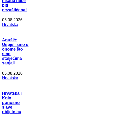
nikada neće
biti
nezaštićena!
05.08.2026.
Hrvatska
Anušić:
Uspjeli smo u
onome što
smo
stoljećima
sanjali
05.08.2026.
Hrvatska
Hrvatska i
Knin
ponosno
slave
obljetnicu