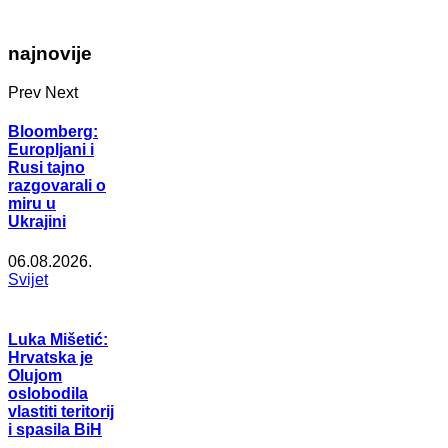
najnovije
Prev
Next
Bloomberg:
Europljani i
Rusi tajno
razgovarali o
miru u
Ukrajini
06.08.2026.
Svijet
Luka Mišetić:
Hrvatska je
Olujom
oslobodila
vlastiti teritorij
i spasila BiH