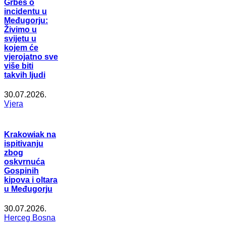
Grbeš o
incidentu u
Međugorju:
Živimo u
svijetu u
kojem će
vjerojatno sve
više biti
takvih ljudi
30.07.2026.
Vjera
Krakowiak na
ispitivanju
zbog
oskvrnuća
Gospinih
kipova i oltara
u Međugorju
30.07.2026.
Herceg Bosna