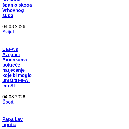
španjolskoga
Vrhovnog
suda
04.08.2026.
Svijet
UEFA s
Azijom i
Amerikama
pokreće
natjecanje
koje bi moglo
uništiti FIFA-
ino SP
04.08.2026.
Šport
Papa Lav
uputio