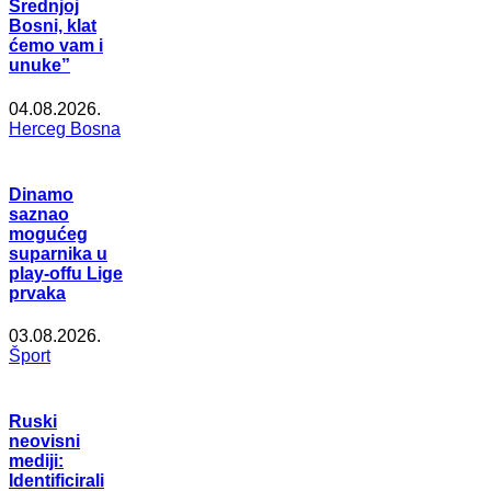
Srednjoj
Bosni, klat
ćemo vam i
unuke”
04.08.2026.
Herceg Bosna
Dinamo
saznao
mogućeg
suparnika u
play-offu Lige
prvaka
03.08.2026.
Šport
Ruski
neovisni
mediji:
Identificirali