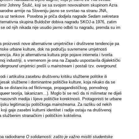
nimir Johnny Štulić, koji se sa svojom novovalnom skupinom Azra
 narodne armije na Sloveniju jasno se svrstao na stranu JNA,
ika uz tenkove.
Posebna je priča dodjela nagrade
Sedam sekretara
 alternativna skupina Buldožer dobiva nagradu SKOJ-a 1976, zatim
 se od njih nikada nije usudio javno odbiti tu nagradu, premda su im
a proizvesti nove alternativne umjetničke i društvene tendencije pa
enske urbane kulture, dok na području suvremene umjetnosti
cija. Ako je alternativna kultura prije pojave interneta i tvorila
noj industriji, s vremenom je ona na Zapadu uspostavila dijalektički
derground
umjetnici prešli u
mainstream
i postali tzv.
overground
.
i i artikulira zasebnu društvenu kritiku službene politike ili
vjesak službene i dominantne političke kulture, koja nikako da se
 da se distancira od fiktivnoga, propagandističkog, pomodnog
queer
teorija, lakanizam…). Moglo bi se reći da ni milimetar ne dijeli
sovnih medija i lijeve političke korektnosti. Protagonisti te urbane
ijsku legitimaciju političkoga
mainstreama
. Za razliku od nekih
 koji gaje zasebni kulturni identitet i radije ostaju na društvenoj
na službenim stranačkim i političkim koktelima.
dba radiodrame
O solidarnosti: zašto je važno misliti studentske