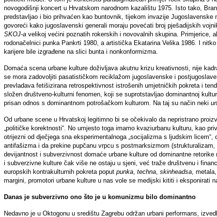
novogodišnji koncert u Hrvatskom narodnom kazalištu 1975. Isto tako, Bra
predstavljao i bio prihvaćen kao buntovnik, tijekom invazije Jugoslavenske
govoreći kako jugoslavenski generali moraju povećati broj pješadijskih vojn
SKOJ-a
velikoj većini poznatih rokerskih i novovalnih skupina. Primjerice,
rodonačelnici punka Pankrti 1980, a artistička Ekatarina Velika 1986. I nitko
karijere bile izgrađene na slici bunta i nonkonformizma.
Domaća scena urbane kulture doživljava akutnu krizu kreativnosti, nije kadr
se mora zadovoljiti pasatističkom reciklažom jugoslavenske i postjugoslav
prevladava fetišizirana retrospektivnost istrošenih umjetničkih pokreta i tenden
složen društveno-kulturni fenomen, koji se suprotstavljao dominantnoj kultur
prisan odnos s dominantnom potrošačkom kulturom. Na taj su način neki
un
Od urbane scene u Hrvatskoj legitimno bi se očekivalo da nepristrano proizvod
„političke korektnosti“. No umjesto toga imamo kvaziurbanu kulturu, kao pri
otrijezni od dječjega sna eksperimentalnoga „socijalizma s ljudskim licem“,
antifašizma i da prekine pupčanu vrpcu s postmarksizmom (strukturalizam,
devijantnost i subverzivnost domaće urbane kulture od dominantne retorike ma
i subverzivne kulture čak više ne ostaju u sjeni, već traže društvenu i financ
europskih kontrakulturnih pokreta poput
punka
,
techna
,
skinheadsa
, metala,
margini, promotori urbane kulture u nas vole se medijski kititi i eksponirati 
Danas je subverzivno ono što je u komunizmu bilo dominantno
Nedavno je u Oktogonu u središtu Zagrebu održan urbani performans, izve