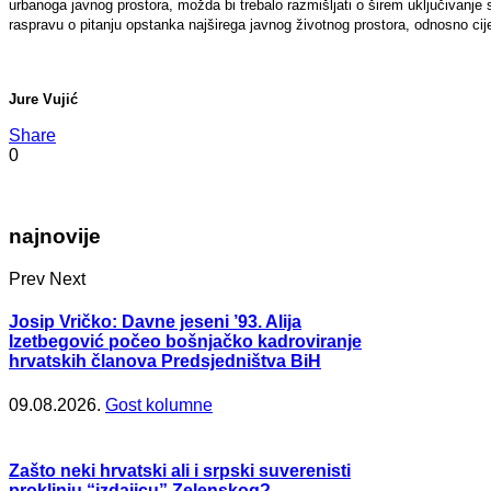
urbanoga javnog prostora, možda bi trebalo razmišljati o širem uključivanje s
raspravu o pitanju opstanka najširega javnog životnog prostora, odnosno cijel
Jure Vujić
Share
0
najnovije
Prev
Next
Josip Vričko: Davne jeseni ’93. Alija
Izetbegović počeo bošnjačko kadroviranje
hrvatskih članova Predsjedništva BiH
09.08.2026.
Gost kolumne
Zašto neki hrvatski ali i srpski suverenisti
proklinju “izdajicu” Zelenskog?