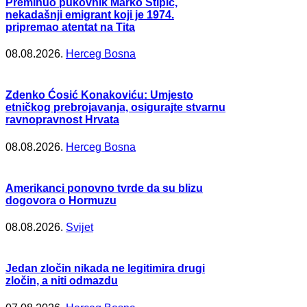
Preminuo pukovnik Marko Stipić,
nekadašnji emigrant koji je 1974.
pripremao atentat na Tita
08.08.2026.
Herceg Bosna
Zdenko Ćosić Konakoviću: Umjesto
etničkog prebrojavanja, osigurajte stvarnu
ravnopravnost Hrvata
08.08.2026.
Herceg Bosna
Amerikanci ponovno tvrde da su blizu
dogovora o Hormuzu
08.08.2026.
Svijet
Jedan zločin nikada ne legitimira drugi
zločin, a niti odmazdu