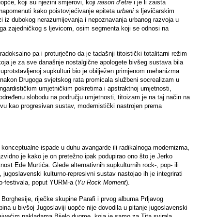
opće, koji su njezini smjerovi, koji
raison d’etre
i je li zaista
a napomenuti kako poistovjećivanje epiteta
urbani
s ljevičarskim
azi iz dubokog nerazumijevanja i nepoznavanja urbanog razvoja u
ičega zajedničkog s ljevicom, osim segmenta koji se odnosi na
doksalno pa i proturječno da je tadašnji titoistički totalitarni režim
ja je za sve današnje nostalgične apologete bivšeg sustava bila
 suprotstavljenoj supkulturi bio je obilježen primjenom mehanizma
no nakon Drugoga svjetskog rata promicala službeni socrealizam u
vangardističkim umjetničkim pokretima i apstraktnoj umjetnosti,
i određenu slobodu na području umjetnosti, titoizam je na taj način na
tvu kao progresivan sustav, modernistički nastrojen prema
“ konceptualne ispade u duhu avangarde ili radikalnoga modernizma,
zvidno je kako je on pretežno ipak podupirao ono što je Jerko
tnost Ede Murtića. Glede alternativnih supkulturnih rock-, pop- ili
 jugoslavenski kulturno-represivni sustav nastojao ih je integrirati
mo-festivala, poput YURM-a (
Yu Rock Moment
).
Borghesije, riječke skupine Parafi i prvog albuma Prljavog
pina u bivšoj Jugoslaviji uopće nije dovodila u pitanje jugoslavenski
najvećim nakladama Bijelo dugme, koja je samo za Tita svirala