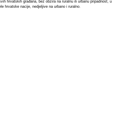
vih hrvatskih građana, bez obzira na ruralnu ili urbanu pripadnost, u
e hrvatske nacije, nedjeljive na urbano i ruralno.