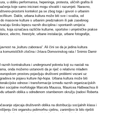
ra, u obliku performansa, hepeninga, protesta, uličnih grafita ili
čenja koje samo inicirani mogu shvatiti i razumjeti. Naravno,
ruštveno-prostorni kontekst pa se zbog toga i govori o urbanim
cifikum. Dakle, urbana kultura može biti sve i svašta, od
da do masovne kulture s urbanim predznakom ili pak zasebnog
hvaćaju široku lepezu raznih disciplina i spontanih umijeća:
slu, koja označava različite kulturne, sportske i umjetničke prakse
ance, electro, freestyle
, urbane instalacije, urbane fotografije,
 javnost na „kulturu zaborava“. Ali čini se da je jedina kultura
a komunističkih zločina i žrtava Domovinskog rata / Snimio Damir
 raznih kontrakultura i
underground
pokreta koji su nastali na
ma, onda možemo ustanoviti da je riječ o relativno mlađem
europskom prostoru pojavljuju društveni problemi vezani uz
 gradova te pojavu kulture
hip-hopa
. Urbana kultura može biti
nterakcijske odnose i transformacije između raznih organizacijskih
adovi socijalne morfologije Marcela Maussa, Mauricea Halbwachsa ili
đu urbanih oblika u određenom stambenom okružju (radovi Roberta
čavanje utjecaja društvenih oblika na distribuciju socijalnih klasa i
šljenju čini organsku polimorfnu cjelinu, zanimljivo bi bilo riješiti