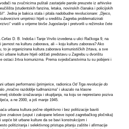
ođači na zvučnicima puštali zastarjele parole preuzete iz arhivske
lišta (studentskih fanzina, letaka, novinskih članaka i policijskih
ši!“. Jedna je bakica stala i pitala nadobudne revolucionare: „Djeco,
subverzivni umjetnici htjeli u središtu Zagreba problematizirati
rzivci“ vratili u vrijeme bivše Jugoslavije i pretvorili u režimske čete
a
Cefas
D. B. Indoša i Tanje Vrvilo izvedena u ulici Račkoga 9, na
ti javnost na kulturu zaborava, ali – koju kulturu zaborava? Ako
, to je organizirana kultura zaborava komunističkih žrtava, a sve
vnici urbane kulture htjeli održati predstavu u Zagrebu u dvorištu
aze ostaci žrtva komunizma. Prema svjedočanstvima tu su pobijeni i
i urbani performansi (primjerice, radionica
Od Trga revolucije do
ziralo „mračno razdoblje tuđmanizma“ i ukazalo na klasne
emelj slobode izražavanja i okupljanja, na koju se neprestano poziva
ljeća, a ne 2000, a još manje 1945.
aća urbana kultura počne objektivno i bez politizacije baviti
vidljive znakove (usput i zakopane leševe ispod zagrebačkog pločnika)
i uopće bit urbane kulture da se bavi konstrukcijom i
sto politiziranja i selektivnog pristupa pitanju zaštite i afirmacije