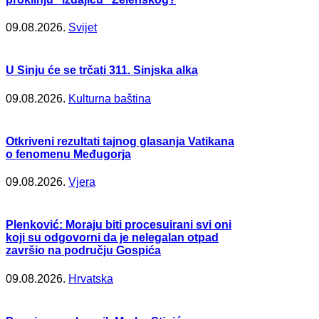
09.08.2026.
Svijet
U Sinju će se trčati 311. Sinjska alka
09.08.2026.
Kulturna baština
Otkriveni rezultati tajnog glasanja Vatikana
o fenomenu Međugorja
09.08.2026.
Vjera
Plenković: Moraju biti procesuirani svi oni
koji su odgovorni da je nelegalan otpad
završio na području Gospića
09.08.2026.
Hrvatska