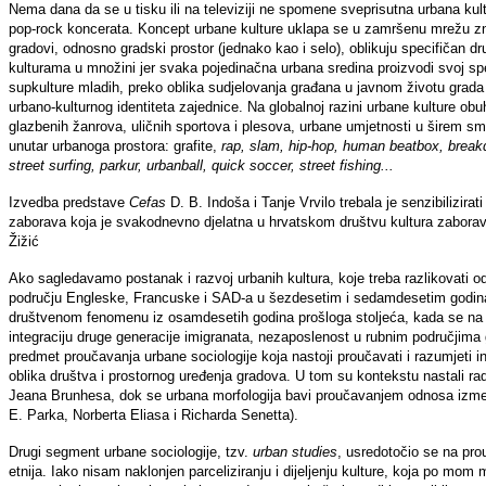
Nema dana da se u tisku ili na televiziji ne spomene sveprisutna urbana kultu
pop-rock koncerata. Koncept urbane kulture uklapa se u zamršenu mrežu zna
gradovi, odnosno gradski prostor (jednako kao i selo), oblikuju specifičan d
kulturama u množini jer svaka pojedinačna urbana sredina proizvodi svoj spe
supkulture mladih, preko oblika sudjelovanja građana u javnom životu gra
urbano-kulturnog identiteta zajednice. Na globalnoj razini urbane kulture obu
glazbenih žanrova, uličnih sportova i plesova, urbane umjetnosti u širem smi
unutar urbanoga prostora: grafite,
rap, slam, hip-hop, human beatbox, breakd
street surfing, parkur, urbanball, quick soccer, street fishing...
Izvedba predstave
Cefas
D. B. Indoša i Tanje Vrvilo trebala je senzibilizirati
zaborava koja je svakodnevno djelatna u hrvatskom društvu kultura zaborav
Žižić
Ako sagledavamo postanak i razvoj urbanih kultura, koje treba razlikovati od
području Engleske, Francuske i SAD-a u šezdesetim i sedamdesetim godina
društvenom fenomenu iz osamdesetih godina prošloga stoljeća, kada se na 
integraciju druge generacije imigranata, nezaposlenost u rubnim područjima
predmet proučavanja urbane sociologije koja nastoji proučavati i razumjeti i
oblika društva i prostornog uređenja gradova. U tom su kontekstu nastali r
Jeana Brunhesa, dok se urbana morfologija bavi proučavanjem odnosa izme
E. Parka, Norberta Eliasa i Richarda Senetta).
Drugi segment urbane sociologije, tzv.
urban studies
, usredotočio se na prou
etnija. Iako nisam naklonjen parceliziranju i dijeljenju kulture, koja po mom mi