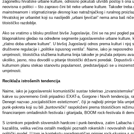
zagonetku hrvatske urbane kulture, odnosno pokušati utvrditi postoji li ona u
neovisna o politici – što zapravo čini bit neke urbane kulture. Također treb
mainstreamom
i stigmatiziranje
desnog
kao natražnjačkog i ruralnog proizl
Hrvatskoj jer urbanitet koji su naslijedili „urbani ljevičari“ nema ama baš n
titoističko razdoblje.
Ako se vratimo u blisku prošlost bivše Jugoslavije, čini se na prvi pogled para
blagonaklono gledao na određene segmente jugoslavenske urbane kulture, ko
„zlatno doba urbane kulture“. U bivšoj Jugoslaviji odnos prema kulturi i njoj
društvene regulacije i „politike ispusnog ventila“. Naime, iako je neposred
umjetnosti, titoistička službena kulturna linija također je pružala potporu a
ukoliko, jasno, nisu dovodili u pitanje titoistički državni poredak. Dopustivš
kulturnom planu stekao stanovitu popularnost, predstavljajući se u inozems
umjetnosti.
Reciklaža istrošenih tendencija
Naime, iako je jugoslavenski komunistički sustav tolerirao „izvansistemske
kakve su povremeno činili pripadnici EXAT-a, Gorgone i Novih tendencija, ra
Denegri nazvao „socijalističkim estetizmom“, čiji je najbolji primjer bila umje
punk-pokreta koji su bili „buntovnički“ raspoloženi prema titoističkom režimu,
financiranjem omladinskih festivala i gitarijada, BOOM rock-festivala ili de
S iznimkom pojedinih slovenskih hardcore i punk-bendova, zatim Laibacha i 
kazališta, velika većina ostalih medijski poznatih rokerskih i novovalnih sku
politički model. U tom je kontekstu paradigmatičan primjer rock-skupina s 