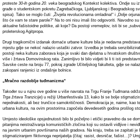
proteste 30-ih godina 20. veka
beogradskog Kontekst kolektiva. Ondje su izv
građe o studentskom pokretu Zagrebačkoga, Ljubljanskog i Beogradskog sveuči
spisa). Tako se moglo čuti: „Živjela revolucionarna omladina!“ i „Dolje orjuna
što će vam te stare parole?“ Na to oni nisu imali što odgovoriti. Navodno su 
aktualne fašistoidne politike, ali koje? Da postoji vremeplov, isti bi se „subve
proleterskog Agitpropa.
Drugi tragikomični izdanak domaće urbane kulture bila je nedavna predstav
mjestu gdje se nekoć nalazio ustaški zatvor. Izvedba je trebala senzibilizira
postoji neka kultura zaborava koja je svaki dan djelatna u hrvatskom društvu
više i žrtava Domovinskog rata. Zanimljivo bi bilo vidjeti bi li ti isti predsta
Savske ceste na broju 77, pokraj zgrade Učiteljskog fakulteta, gdje se nal
zakopani ranjenici iz ondašnje bolnice.
„Mračno razdoblje tuđmanizma“
Također su u rujnu ove godine u više navrata na Trgu Franje Tuđmana održan
Trga žrtava Tranzicije
) u režiji Urbanfestivala 13, kako bi se bolje stigmati
nejednakosti, ali bez trunčice samokritičnosti. Demokracija je, naime, kao t
urbana kultura, na ovim prostorima započela devedesetih godina prošlog sto
Umjesto ideološke opsjednutosti bilo bi poželjno i etički pravedno da se dom
pitanjima neistraživanja komunističkih zločina koji su ostavili vidljive i ne
na javnim urbanim površinama naših gradova. Na kraju, treba se zapitati je l
stigmatiziranjem fiktivnoga neprijatelja (čitaj: rasist, desničar, fašist…)? Umje