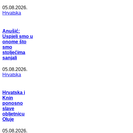
05.08.2026.
Hrvatska
Anušić:
Uspjeli smo u
onome što
smo
stoljećima
sanjali
05.08.2026.
Hrvatska
Hrvatska i
Knin
ponosno
slave
obljetnicu
Oluje
05.08.2026.