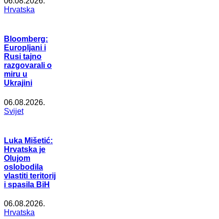
06.08.2026.
Hrvatska
Bloomberg:
Europljani i
Rusi tajno
razgovarali o
miru u
Ukrajini
06.08.2026.
Svijet
Luka Mišetić:
Hrvatska je
Olujom
oslobodila
vlastiti teritorij
i spasila BiH
06.08.2026.
Hrvatska