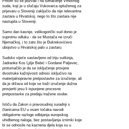
Pritom su se pozvali i na tumačenje Vrhovnog
suda, koji je u slučaju Vukovarca optuženog za
prijevaru u Sloveniji zaključio da nije relevantna
zastara u Hrvatskoj, nego to što zastara nije
nastupila u Sloveniji.
Samo dan kasnije, velikogorički sud donio je
suprotnu odluku - da se Mustača ne izruči
Njemačkoj, i to zato što je Đukrekovićevo
ubojstvo u Hrvatskoj palo u zastaru.
Sudsko vijeće sastavljeno od triju sutkinja,
Jadranke Kos Ljilje Bebić i Gordane Paljevec,
protumačilo je da se isključenje provjere
dvostruke kažnjivosti odnosi isključivo na
materijalnopravne pretpostavke za izručenje, ali
da je država od koje se traži izručenje dužna
provjeriti jesu li ispunjene procesne
pretpostavke za predaju tražene osobe.
Ističu da Zakon o pravosudnoj suradnji s
članicama EU u osam točaka navodi
obligatorne razloge odbijanja europskog
uhidbenog naloga, bez postavljanja iznimki koje
bi se odnosile na kaznena djela koja su u