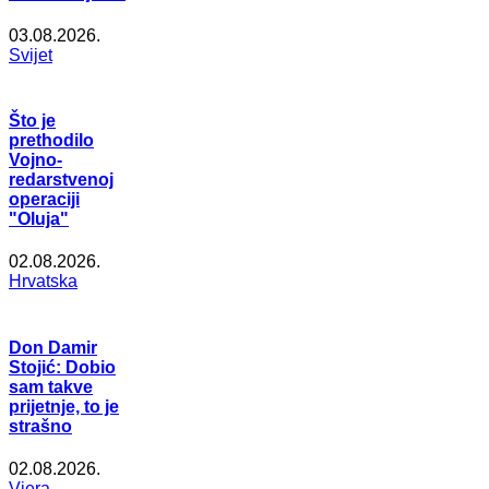
03.08.2026.
Svijet
Što je
prethodilo
Vojno-
redarstvenoj
operaciji
"Oluja"
02.08.2026.
Hrvatska
Don Damir
Stojić: Dobio
sam takve
prijetnje, to je
strašno
02.08.2026.
Vjera