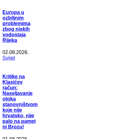
Europa u
ozbiljnim
problemima
zbog niskih
vodostaja
Rijeka
02.08.2026.
Svijet
Kritike na
Klasićev
račun:
Naseljavanje
otoka
stanovništvom
koje nije
hrvatsko, nije
palo na pamet
ni Brozu!