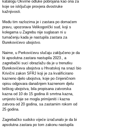
katalogu Okvirne odluke pobrojana kao ona za
koje se isključuje provjera dvostruke
kažnjivosti.
Među tim razlozima je i zastara po domaćem
pravu, upozorava Velikogorički sud, koji s
kolegama u Zagrebu nije suglasan ni u
tumačenju kada je nastupila zastara za
Đurekovićevo ubojstvo.
Naime, u Perkovićevu slučaju zaključeno je da
bi apsolutna zastara nastupila 2023., a
zagrebački suci obrazlažu da je u trenutku
Đurekovićeva ubojstva u Hrvatskoj na snazi bio
Krivični zakon SFRJ koji je za kvalificirano
kazneno djelo ubojstva, koje po činjeničnom
opisu odgovara današnjem kaznenom djelu
teškog ubojstva, bila propisana zatvorska
kazna od 10 do 15 godina ili smrtna kazna,
umjesto koje se mogla primijeniti i kazna
zatvora od 20 godina, sa zastarnim rokom od
25 godina.
Zagrebačko sudsko vijeće izračunalo je da bi
apsolutna zastara po tom zakonu nastupila