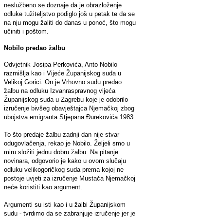
neslužbeno se doznaje da je obrazloženje
odluke tužiteljstvo podiglo još u petak te da se
na nju mogu žaliti do danas u ponoć, što mogu
učiniti i poštom.
Nobilo predao žalbu
Odvjetnik Josipa Perkovića, Anto Nobilo
razmišlja kao i Vijeće Županijskog suda u
Velikoj Gorici. On je Vrhovno sudu predao
žalbu na odluku Izvanraspravnog vijeća
Županijskog suda u Zagrebu koje je odobrilo
izručenje bivšeg obavještajca Njemačkoj zbog
ubojstva emigranta Stjepana Đurekovića 1983.
To što predaje žalbu zadnji dan nije stvar
odugovlačenja, rekao je Nobilo. Željeli smo u
miru složiti jednu dobru žalbu. Na pitanje
novinara, odgovorio je kako u ovom slučaju
odluku velikogoričkog suda prema kojoj ne
postoje uvjeti za izručenje Mustača Njemačkoj
neće koristiti kao argument.
Argumenti su isti kao i u žalbi Županijskom
sudu - tvrdimo da se zabranjuje izručenje jer je