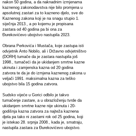
nakon 50 godina, a da naknadnim izmjenama
kaznenog zakonodavstva nije bilo promjena u
apsolutnoj zastari za to kazneno djelo, sve do
Kaznenog zakona koji je na snagu stupio 1.
siječnja 2013., a po kojemu je propisana
zastara od 40 godina pa bi ona za
Đurekovićevo ubojstvo nastupila 2023.
Obrana Perkovića i Mustača, koje zastupa isti
odvjetnik Anto Nobilo, ali i Državno odvjetništvo
(DORH) tumače da je zastara nastupila još
1998., tumačeći da je ukidanjem smrtne kazne
ukinuta i zamjenska kazna od 20 godina
zatvora te da je do izmjena kaznenog zakona u
veljači 1991. maksimalna kazna za teško
ubojstvo bila 15 godina zatvora.
Sudsko vijeće u Gorici odbilo je takvo
tumačenje zastare, a u obrazloženju tvrde da
ukidanjem smrtne kazne nije ukinuta i 20-
godišnja kazna zatvora za najteža kaznena
djela pa tako ni zastarni rok od 25 godina, koji
je istekao 28. srpnja 2008., kada je, smatraju,
nastupila zastara za Đurekovićevo ubojstvo.