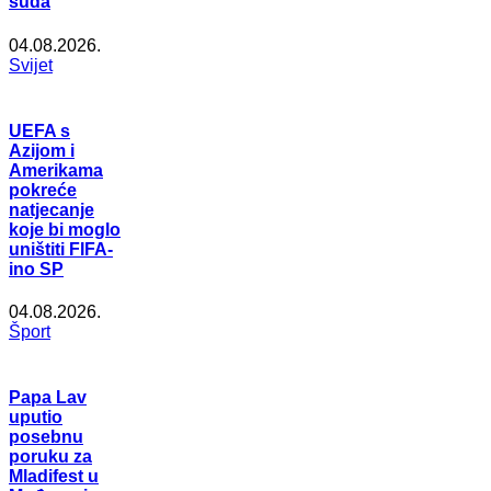
suda
04.08.2026.
Svijet
UEFA s
Azijom i
Amerikama
pokreće
natjecanje
koje bi moglo
uništiti FIFA-
ino SP
04.08.2026.
Šport
Papa Lav
uputio
posebnu
poruku za
Mladifest u