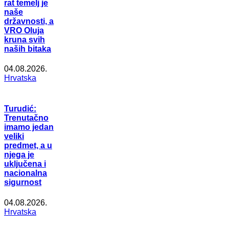
rat temelj je
naše
državnosti, a
VRO Oluja
kruna svih
naših bitaka
04.08.2026.
Hrvatska
Turudić:
Trenutačno
imamo jedan
veliki
predmet, a u
njega je
uključena i
nacionalna
sigurnost
04.08.2026.
Hrvatska