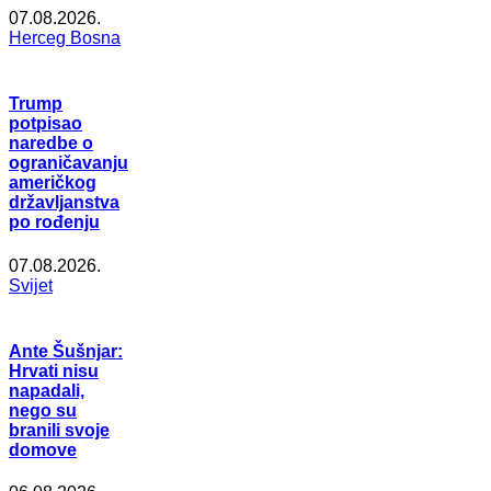
07.08.2026.
Herceg Bosna
Trump
potpisao
naredbe o
ograničavanju
američkog
državljanstva
po rođenju
07.08.2026.
Svijet
Ante Šušnjar:
Hrvati nisu
napadali,
nego su
branili svoje
domove