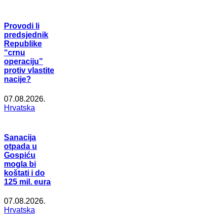
Provodi li
predsjednik
Republike
“crnu
operaciju”
protiv vlastite
nacije?
07.08.2026.
Hrvatska
Sanacija
otpada u
Gospiću
mogla bi
koštati i do
125 mil. eura
07.08.2026.
Hrvatska