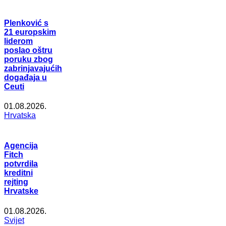
Plenković s
21 europskim
liderom
poslao oštru
poruku zbog
zabrinjavajućih
događaja u
Ceuti
01.08.2026.
Hrvatska
Agencija
Fitch
potvrdila
kreditni
rejting
Hrvatske
01.08.2026.
Svijet