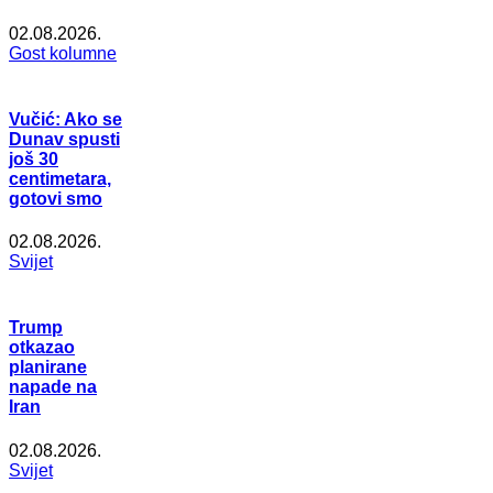
02.08.2026.
Gost kolumne
Vučić: Ako se
Dunav spusti
još 30
centimetara,
gotovi smo
02.08.2026.
Svijet
Trump
otkazao
planirane
napade na
Iran
02.08.2026.
Svijet