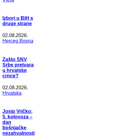
Izbori u BiH s
druge strane
02.08.2026.
Herceg Bosna
Zašto SNV
Srbe pretvara
u hrvatske
crnce?
02.08.2026.
Hrvatska
Josip Vričko:
5. kolovoza –
dan
bošnjačke
nezahvalnosti