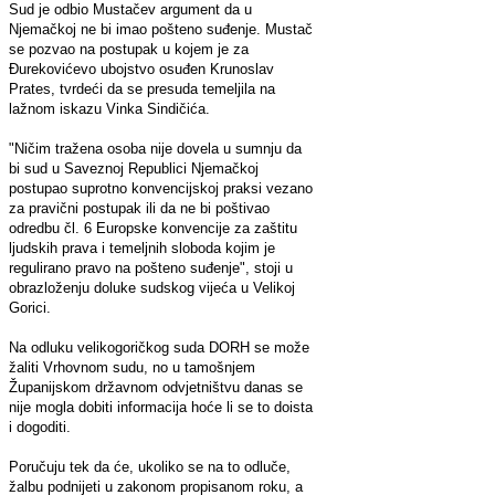
Sud je odbio Mustačev argument da u
Njemačkoj ne bi imao pošteno suđenje. Mustač
se pozvao na postupak u kojem je za
Đurekovićevo ubojstvo osuđen Krunoslav
Prates, tvrdeći da se presuda temeljila na
lažnom iskazu Vinka Sindičića.
"Ničim tražena osoba nije dovela u sumnju da
bi sud u Saveznoj Republici Njemačkoj
postupao suprotno konvencijskoj praksi vezano
za pravični postupak ili da ne bi poštivao
odredbu čl. 6 Europske konvencije za zaštitu
ljudskih prava i temeljnih sloboda kojim je
regulirano pravo na pošteno suđenje", stoji u
obrazloženju doluke sudskog vijeća u Velikoj
Gorici.
Na odluku velikogoričkog suda DORH se može
žaliti Vrhovnom sudu, no u tamošnjem
Županijskom državnom odvjetništvu danas se
nije mogla dobiti informacija hoće li se to doista
i dogoditi.
Poručuju tek da će, ukoliko se na to odluče,
žalbu podnijeti u zakonom propisanom roku, a