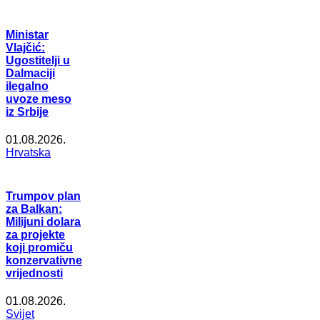
Ministar
Vlajčić:
Ugostitelji u
Dalmaciji
ilegalno
uvoze meso
iz Srbije
01.08.2026.
Hrvatska
Trumpov plan
za Balkan:
Milijuni dolara
za projekte
koji promiču
konzervativne
vrijednosti
01.08.2026.
Svijet