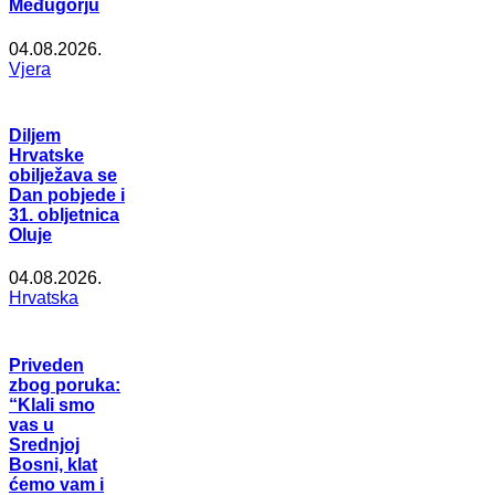
Međugorju
04.08.2026.
Vjera
Diljem
Hrvatske
obilježava se
Dan pobjede i
31. obljetnica
Oluje
04.08.2026.
Hrvatska
Priveden
zbog poruka:
“Klali smo
vas u
Srednjoj
Bosni, klat
ćemo vam i