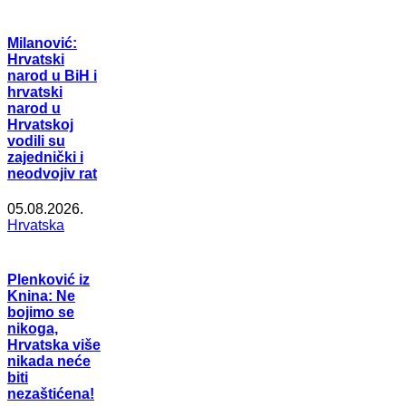
Milanović:
Hrvatski
narod u BiH i
hrvatski
narod u
Hrvatskoj
vodili su
zajednički i
neodvojiv rat
05.08.2026.
Hrvatska
Plenković iz
Knina: Ne
bojimo se
nikoga,
Hrvatska više
nikada neće
biti
nezaštićena!