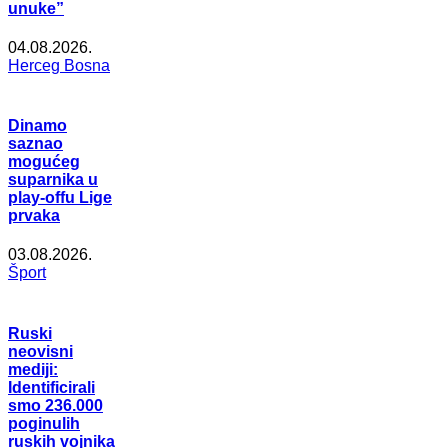
unuke”
04.08.2026.
Herceg Bosna
Dinamo
saznao
mogućeg
suparnika u
play-offu Lige
prvaka
03.08.2026.
Šport
Ruski
neovisni
mediji:
Identificirali
smo 236.000
poginulih
ruskih vojnika