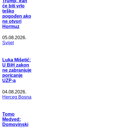
Trump: Iran
će biti vrlo
teško
pogođen ako
ne otvori
Hormuz
05.08.2026.
Svijet
Luka Mišetić:
U BiH zakon
ne zabranjuje
poricanje
UZP-a
04.08.2026.
Herceg Bosna
Tomo
Medved:
Domovinski