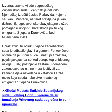
Izvanraspravno vijeće zagrebačkog
Županijskog suda u četvrtak je odlučilo
Njemačkoj izručiti Josipa Perkovića, kojemu
se, kao i Mustaču, na teret stavlja da je kao
dužnosnik jugoslavenske obavještajne službe
pomagao u ubojstvu hrvatskoga političkog
emigranta Stjepana Đurekovića, kod
Muenchena 1983.
Obrazlažući tu odluku, vijeće zagrebačkog
suda je odbacilo glavni argument Perkovićeve
obrane da je u tom slučaju nastupila zastara,
pojašnjavajući da se kod europskog uhidbenog
naloga (EUN) postojanje zastare u domaćem
zakonodavstvu niti ne mora ispitivati za
kaznena djela navedena u katalogu EUN-a,
među koja spada i ubojstvo hrvatskog
emigranta Stjepana Đurekovića.
>>Slučaj Mustač: Sutkinje Županijskog
suda u Velikoj Gorici uvjerene da su
tumačenja Vrhovnog suda pogrešna te su ih
ignorirale