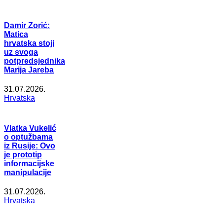
Damir Zorić:
Matica
hrvatska stoji
uz svoga
potpredsjednika
Marija Jareba
31.07.2026.
Hrvatska
Vlatka Vukelić
o optužbama
iz Rusije: Ovo
je prototip
informacijske
manipulacije
31.07.2026.
Hrvatska