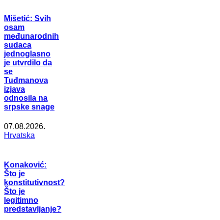
Mišetić: Svih
osam
međunarodnih
sudaca
jednoglasno
je utvrdilo da
se
Tuđmanova
izjava
odnosila na
srpske snage
07.08.2026.
Hrvatska
Konaković:
Što je
konstitutivnost?
Što je
legitimno
predstavljanje?