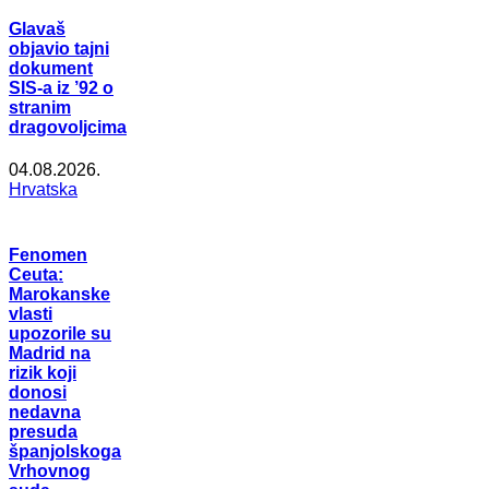
Glavaš
objavio tajni
dokument
SIS-a iz ’92 o
stranim
dragovoljcima
04.08.2026.
Hrvatska
Fenomen
Ceuta:
Marokanske
vlasti
upozorile su
Madrid na
rizik koji
donosi
nedavna
presuda
španjolskoga
Vrhovnog