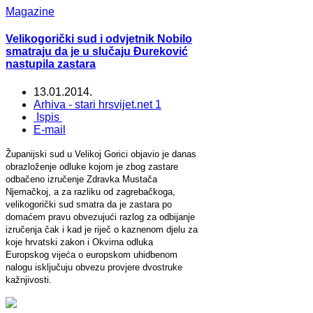
Magazine
Velikogorički sud i odvjetnik Nobilo
smatraju da je u slučaju Đureković
nastupila zastara
13.01.2014.
Arhiva - stari hrsvijet.net 1
Ispis
E-mail
Županijski sud u Velikoj Gorici objavio je danas
obrazloženje odluke kojom je zbog zastare
odbačeno izručenje Zdravka Mustača
Njemačkoj, a za razliku od zagrebačkoga,
velikogorički sud smatra da je zastara po
domaćem pravu obvezujući razlog za odbijanje
izručenja čak i kad je riječ o kaznenom djelu za
koje hrvatski zakon i Okvirna odluka
Europskog vijeća o europskom uhidbenom
nalogu isključuju obvezu provjere dvostruke
kažnjivosti.