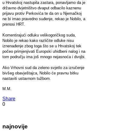
u Hrvatskoj nastupila zastara, ponavljamo da je
državno dvjetništvo dvaput odbacilo kaznenu
prijavu protiv Perkovića te da on u Njemačkoj
ne bi imao pravedno suđenje, rekao je Nobilo, a
prenosi HRT.
Komentirajući odluku velikogoričkog suda,
Nobilo je rekao kako različite odluke nisu
iznenađenje zbog toga što se u Hrvatskoj tek
počeo primjenjivati Europski uhidbeni nalog i na
tom području ima još mnogo nejasnoća i dvojbi.
Ako Vrhovni sud da zeleno svjetlo za izručenje
bivšeg obavještajca, Nobilo će pravnu bitku
nastaviti ustavnom tužbom.
M.M.
Share
0
najnovije