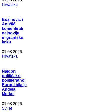
01.08.2026.
Hrvatska
Božinović i
Anušić
komentirali
najnoviju
migrantsku
krizu
01.08.2026.
Hrvatska
Najgori
političar u
poslijeratnoj
Europi bila je
Angela
Merkel
01.08.2026.
Svijet