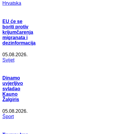
Hrvatska
EU će se
boriti protiv
krijumčarenja
migranata i
dezinformacija
05.08.2026.
Svijet
Dinamo
uvjerljivo
svladao
Kauno
Žalgiris
05.08.2026.
Šport