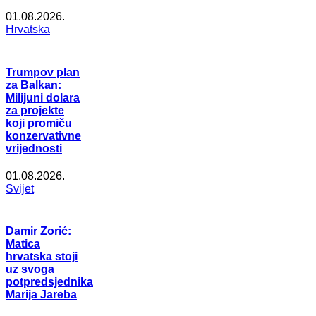
01.08.2026.
Hrvatska
Trumpov plan
za Balkan:
Milijuni dolara
za projekte
koji promiču
konzervativne
vrijednosti
01.08.2026.
Svijet
Damir Zorić:
Matica
hrvatska stoji
uz svoga
potpredsjednika
Marija Jareba