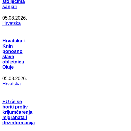
stoljećima
sanjali
05.08.2026.
Hrvatska
Hrvatska i
Knin
ponosno
slave
obljetnicu
Oluje
05.08.2026.
Hrvatska
EU će se
boriti protiv
krijumčarenja
migranata i
dezinformacija