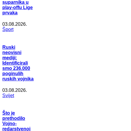
suparnika u
play-offu Lige
prvaka
03.08.2026.
Šport
Ruski
neovisni
mediji:
Identificirali
smo 236.000
poginulih
ruskih vojnika
03.08.2026.
Svijet
Što je
prethodilo
Vojno-
redarstvenoj