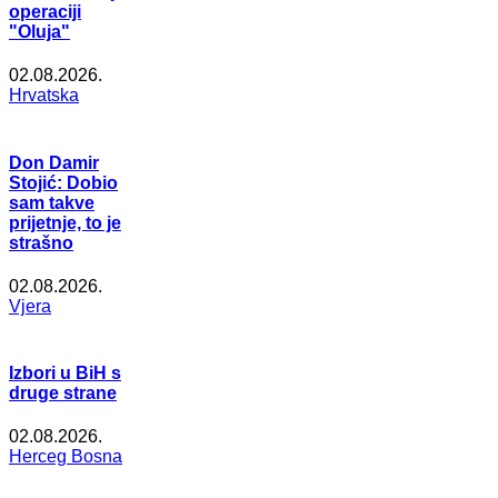
operaciji
"Oluja"
02.08.2026.
Hrvatska
Don Damir
Stojić: Dobio
sam takve
prijetnje, to je
strašno
02.08.2026.
Vjera
Izbori u BiH s
druge strane
02.08.2026.
Herceg Bosna