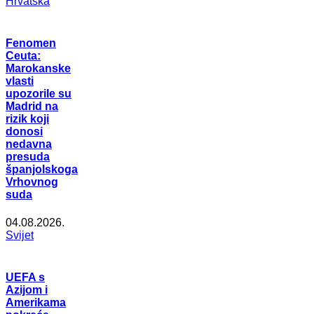
Hrvatska
Fenomen
Ceuta:
Marokanske
vlasti
upozorile su
Madrid na
rizik koji
donosi
nedavna
presuda
španjolskoga
Vrhovnog
suda
04.08.2026.
Svijet
UEFA s
Azijom i
Amerikama