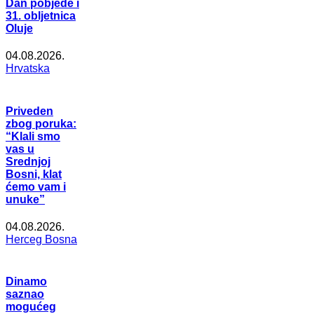
Dan pobjede i
31. obljetnica
Oluje
04.08.2026.
Hrvatska
Priveden
zbog poruka:
“Klali smo
vas u
Srednjoj
Bosni, klat
ćemo vam i
unuke”
04.08.2026.
Herceg Bosna
Dinamo
saznao
mogućeg