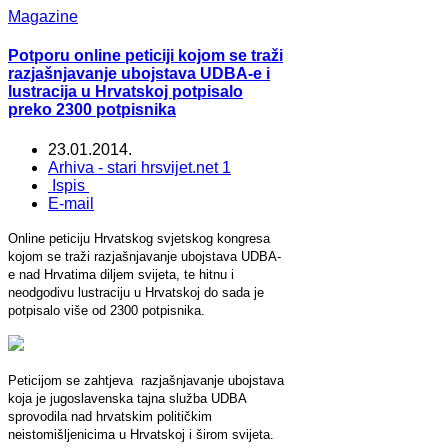
Magazine
Potporu online peticiji kojom se traži
razjašnjavanje ubojstava UDBA-e i
lustracija u Hrvatskoj potpisalo
preko 2300 potpisnika
23.01.2014.
Arhiva - stari hrsvijet.net 1
Ispis
E-mail
Online peticiju Hrvatskog svjetskog kongresa
kojom se traži
razjašnjavanje ubojstava UDBA-
e nad Hrvatima diljem svijeta, te hitnu i
neodgodivu lustraciju u Hrvatskoj do sada je
potpisalo više od 2300 potpisnika.
Peticijom se zahtjeva razjašnjavanje ubojstava
koja je jugoslavenska tajna služba UDBA
sprovodila nad hrvatskim političkim
neistomišljenicima u Hrvatskoj i širom svijeta.