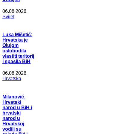
06.08.2026.
Svijet
Luka Mišetić:
Hrvatska je
Olujom
oslobodila
vlastiti teritorij
i spasila BiH
06.08.2026.
Hrvatska
Milanović:
Hrvatski
narod u BiH i
hrvatski
narod u
Hrvatskoj
vodili su