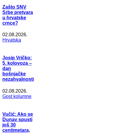
Zašto SNV
Srbe pretvara
u hrvatske
crnce?
02.08.2026.
Hrvatska
Josip Vričko:
5. kolovoza –
dan
bošnjačke
nezahvalnosti
02.08.2026.
Gost kolumne
Vučić: Ako se
Dunav spusti
još 30
centimetara,