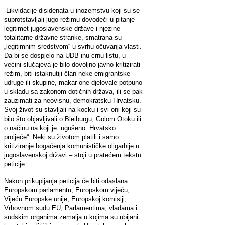
-Likvidacije disidenata u inozemstvu koji su se
suprotstavljali jugo-režimu dovodeći u pitanje
legitimet jugoslavenske države i njezine
totalitarne državne stranke, smatrana su
„legitimnim sredstvom“ u svrhu očuvanja vlasti.
Da bi se dospjelo na UDB-inu crnu listu, u
većini slučajeva je bilo dovoljno javno kritizirati
režim, biti istaknutiji član neke emigrantske
udruge ili skupine, makar one djelovale potpuno
u skladu sa zakonom dotičnih država, ili se pak
zauzimati za neovisnu, demokratsku Hrvatsku.
Svoj život su stavljali na kocku i svi oni koji su
bilo što objavljivali o Bleiburgu, Golom Otoku ili
o načinu na koji je ugušeno „Hrvatsko
proljeće“. Neki su životom platili i samo
kritiziranje bogaćenja komunističke oligarhije u
jugoslavenskoj državi – stoji u pratećem tekstu
peticije.
Nakon prikupljanja peticija će biti odaslana
Europskom parlamentu, Europskom vijeću,
Vijeću Europske unije, Europskoj komisiji,
Vrhovnom sudu EU, Parlamentima, vladama i
sudskim organima zemalja u kojima su ubijani