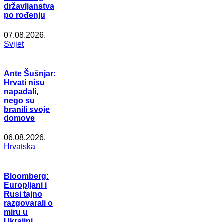
državljanstva
po rođenju
07.08.2026.
Svijet
Ante Šušnjar:
Hrvati nisu
napadali,
nego su
branili svoje
domove
06.08.2026.
Hrvatska
Bloomberg:
Europljani i
Rusi tajno
razgovarali o
miru u
Ukrajini