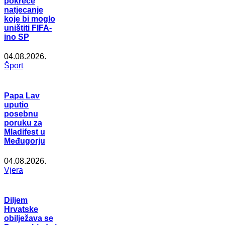
pokreće
natjecanje
koje bi moglo
uništiti FIFA-
ino SP
04.08.2026.
Šport
Papa Lav
uputio
posebnu
poruku za
Mladifest u
Međugorju
04.08.2026.
Vjera
Diljem
Hrvatske
obilježava se