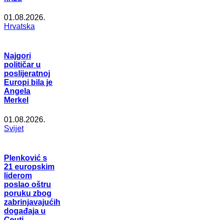
01.08.2026.
Hrvatska
Najgori
političar u
poslijeratnoj
Europi bila je
Angela
Merkel
01.08.2026.
Svijet
Plenković s
21 europskim
liderom
poslao oštru
poruku zbog
zabrinjavajućih
događaja u
Ceuti