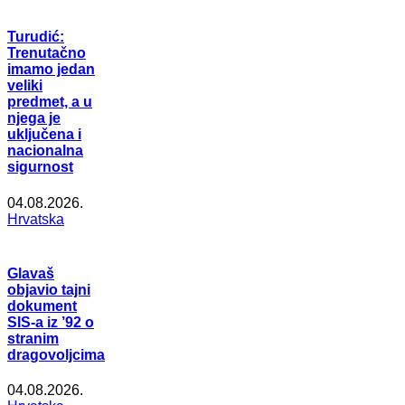
Turudić:
Trenutačno
imamo jedan
veliki
predmet, a u
njega je
uključena i
nacionalna
sigurnost
04.08.2026.
Hrvatska
Glavaš
objavio tajni
dokument
SIS-a iz ’92 o
stranim
dragovoljcima
04.08.2026.