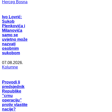
Herceg Bosna
Ivo Lovrić:
Sukob
Plenkovića i
Milanovića
samo se
uvjetno može
nazvati
osobnim
sukobom
07.08.2026.
Kolumne
Provodi li
predsjednik
Republike
“crnu
operaciju”
protiv vlastite
nacije?