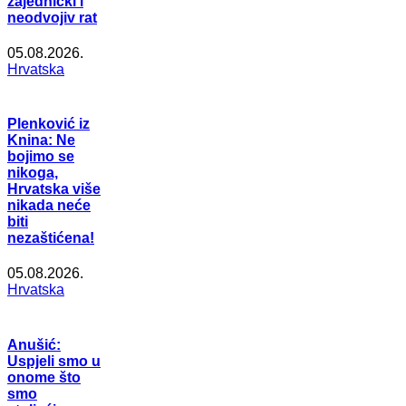
zajednički i
neodvojiv rat
05.08.2026.
Hrvatska
Plenković iz
Knina: Ne
bojimo se
nikoga,
Hrvatska više
nikada neće
biti
nezaštićena!
05.08.2026.
Hrvatska
Anušić:
Uspjeli smo u
onome što
smo