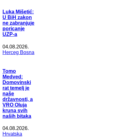
Luka Mišetić:
U BiH zakon
ne zabranjuje
poricanje
UZP-a
04.08.2026.
Herceg Bosna
Tomo
Medved:
Domovinski
rat temelj je
naše
državnosti, a
VRO Oluja
kruna svih
naših bitaka
04.08.2026.
Hrvatska