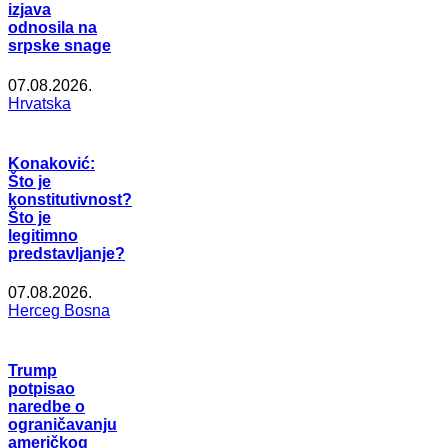
izjava
odnosila na
srpske snage
07.08.2026.
Hrvatska
Konaković:
Što je
konstitutivnost?
Što je
legitimno
predstavljanje?
07.08.2026.
Herceg Bosna
Trump
potpisao
naredbe o
ograničavanju
američkog