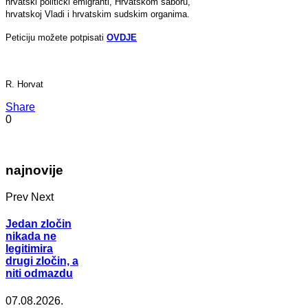
hrvatski politički emigranti, Hrvatskom saboru,
hrvatskoj Vladi i hrvatskim sudskim organima.
Peticiju možete potpisati
OVDJE
R. Horvat
Share
0
najnovije
Prev
Next
Jedan zločin
nikada ne
legitimira
drugi zločin, a
niti odmazdu
07.08.2026.