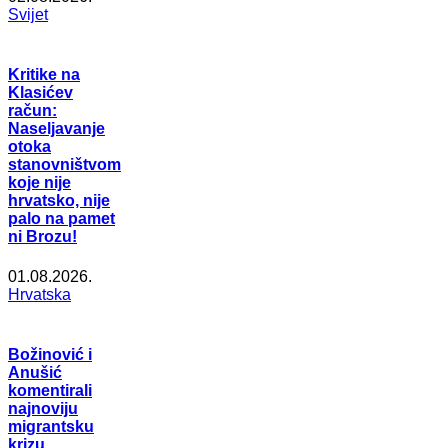
Svijet
Kritike na
Klasićev
račun:
Naseljavanje
otoka
stanovništvom
koje nije
hrvatsko, nije
palo na pamet
ni Brozu!
01.08.2026.
Hrvatska
Božinović i
Anušić
komentirali
najnoviju
migrantsku
krizu