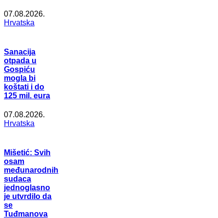
07.08.2026.
Hrvatska
Sanacija
otpada u
Gospiću
mogla bi
koštati i do
125 mil. eura
07.08.2026.
Hrvatska
Mišetić: Svih
osam
međunarodnih
sudaca
jednoglasno
je utvrdilo da
se
Tuđmanova