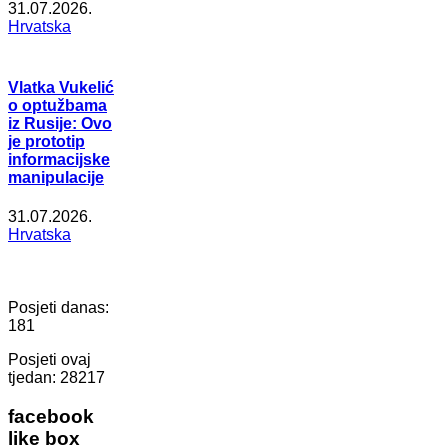
31.07.2026.
Hrvatska
Vlatka Vukelić
o optužbama
iz Rusije: Ovo
je prototip
informacijske
manipulacije
31.07.2026.
Hrvatska
Posjeti danas:
181
Posjeti ovaj
tjedan:
28217
facebook
like box