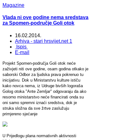
Magazine
Vlada ni ove godine nema sredstava
za Spomen-područje Goli otok
16.02.2014.
Arhiva - stari hrsvijet.net 1
Ispis
E-mail
Projekt Spomen-područja Goli otok neće
zaživjeti niti ove godine, osam godina otkako je
saborski Odbor za ljudska prava pokrenuo tu
inicijativu. Dok u Ministarstvu kulture ističu
kako novca nema, iz Udruge bivših logoraša
Golog otoka "Ante Zemljar" odgovaraju da ako
resorno ministarstvo neće financirati onda su
oni samo spremni iznaći sredstva, dok je
struka složna da sve žrtve zaslužuju
primjereno sjećanje
U Prijedlogu plana normativnih aktivnosti