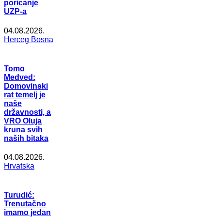
poricanje
UZP-a
04.08.2026.
Herceg Bosna
Tomo
Medved:
Domovinski
rat temelj je
naše
državnosti, a
VRO Oluja
kruna svih
naših bitaka
04.08.2026.
Hrvatska
Turudić:
Trenutačno
imamo jedan