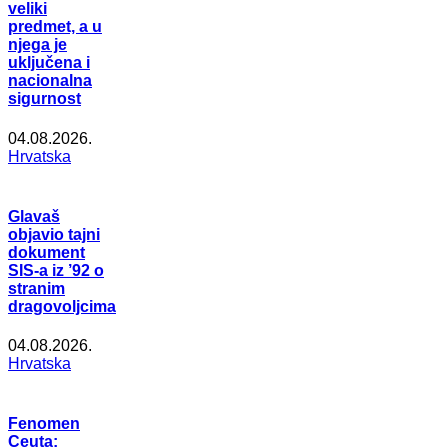
veliki
predmet, a u
njega je
uključena i
nacionalna
sigurnost
04.08.2026.
Hrvatska
Glavaš
objavio tajni
dokument
SIS-a iz ’92 o
stranim
dragovoljcima
04.08.2026.
Hrvatska
Fenomen
Ceuta: