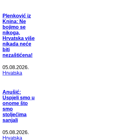
Plenković iz
Knina: Ne
bojimo se
nikoga,
Hrvatska više
nikada neće
biti
nezaštićena!
05.08.2026.
Hrvatska
Anušić:
Uspjeli smo u
onome što
smo
stoljećima
sanjali
05.08.2026.
Hrvatska