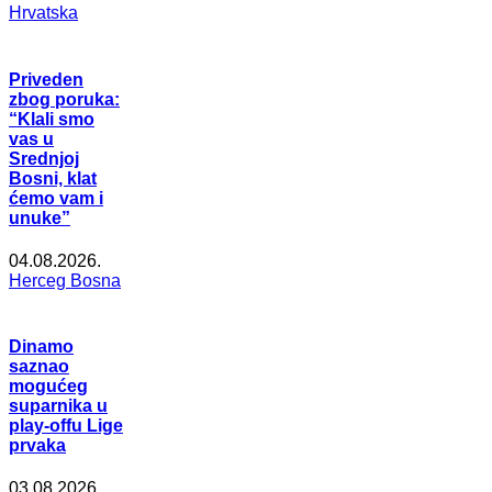
Hrvatska
Priveden
zbog poruka:
“Klali smo
vas u
Srednjoj
Bosni, klat
ćemo vam i
unuke”
04.08.2026.
Herceg Bosna
Dinamo
saznao
mogućeg
suparnika u
play-offu Lige
prvaka
03.08.2026.