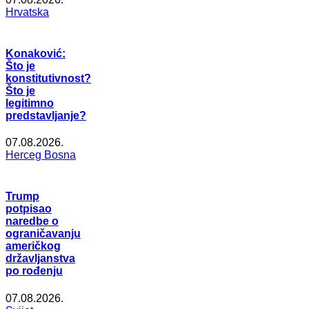
Hrvatska
Konaković:
Što je
konstitutivnost?
Što je
legitimno
predstavljanje?
07.08.2026.
Herceg Bosna
Trump
potpisao
naredbe o
ograničavanju
američkog
državljanstva
po rođenju
07.08.2026.