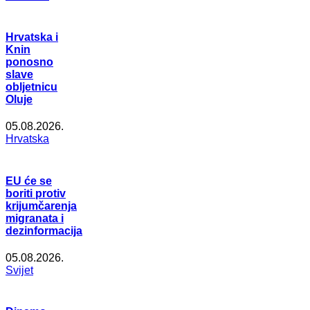
Hrvatska i
Knin
ponosno
slave
obljetnicu
Oluje
05.08.2026.
Hrvatska
EU će se
boriti protiv
krijumčarenja
migranata i
dezinformacija
05.08.2026.
Svijet