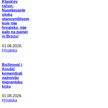
Klasićev
račun:
Naseljavanje
otoka
stanovništvom
koje nije
hrvatsko, nije
palo na pamet
ni Brozu!
01.08.2026.
Hrvatska
Božinović i
Anušić
komentirali
najnoviju
migrantsku
krizu
01.08.2026.
Hrvatska