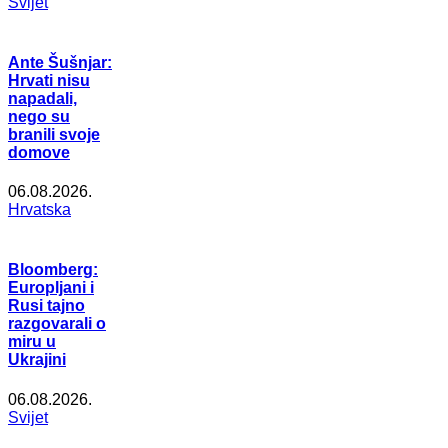
Svijet
Ante Šušnjar:
Hrvati nisu
napadali,
nego su
branili svoje
domove
06.08.2026.
Hrvatska
Bloomberg:
Europljani i
Rusi tajno
razgovarali o
miru u
Ukrajini
06.08.2026.
Svijet