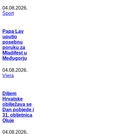
04.08.2026.
Šport
Papa Lav
uputio
posebnu
poruku za
Mladifest u
Međugorju
04.08.2026.
Vjera
Diljem
Hrvatske
obilježava se
Dan pobjede i
31. obljetnica
Oluje
04.08.2026.