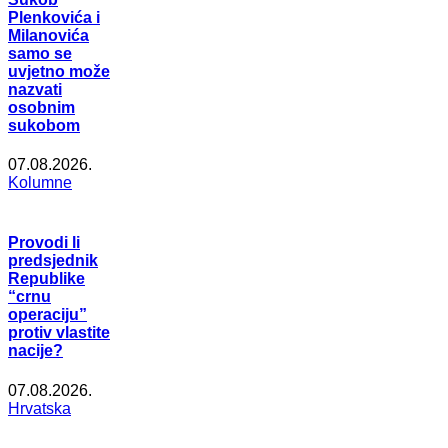
Plenkovića i
Milanovića
samo se
uvjetno može
nazvati
osobnim
sukobom
07.08.2026.
Kolumne
Provodi li
predsjednik
Republike
“crnu
operaciju”
protiv vlastite
nacije?
07.08.2026.
Hrvatska