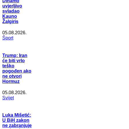
Dinamo
uvjerljivo
svladao
Kauno
Žalgiris
05.08.2026.
Šport
Trump: Iran
će biti vrlo
teško
pogođen ako
ne otvori
Hormuz
05.08.2026.
Svijet
Luka Mišetić:
U BiH zakon
ne zabranjuje