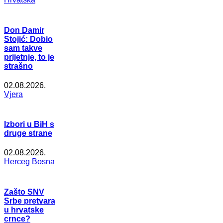
Don Damir
Stojić: Dobio
sam takve
prijetnje, to je
strašno
02.08.2026.
Vjera
Izbori u BiH s
druge strane
02.08.2026.
Herceg Bosna
Zašto SNV
Srbe pretvara
u hrvatske
crnce?