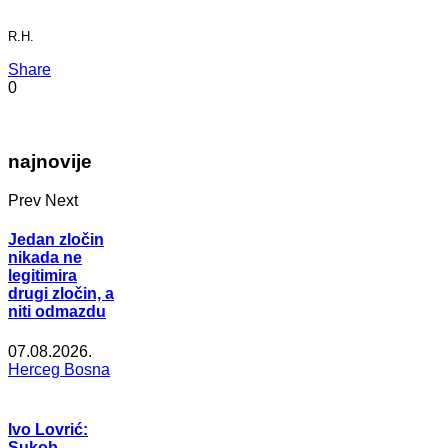
R.H.
Share
0
najnovije
Prev
Next
Jedan zločin
nikada ne
legitimira
drugi zločin, a
niti odmazdu
07.08.2026.
Herceg Bosna
Ivo Lovrić:
Sukob