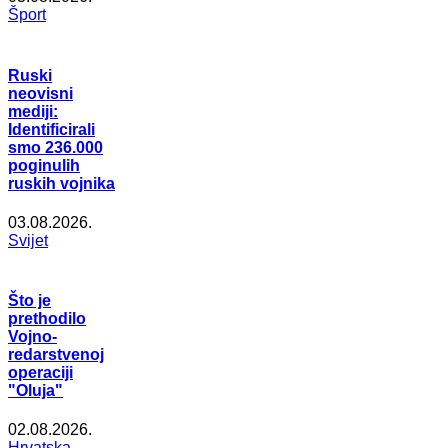
Šport
Ruski
neovisni
mediji:
Identificirali
smo 236.000
poginulih
ruskih vojnika
03.08.2026.
Svijet
Što je
prethodilo
Vojno-
redarstvenoj
operaciji
"Oluja"
02.08.2026.
Hrvatska