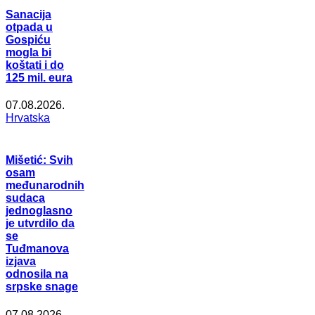
Sanacija
otpada u
Gospiću
mogla bi
koštati i do
125 mil. eura
07.08.2026.
Hrvatska
Mišetić: Svih
osam
međunarodnih
sudaca
jednoglasno
je utvrdilo da
se
Tuđmanova
izjava
odnosila na
srpske snage
07.08.2026.