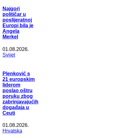
Najgori
političar u
poslijeratnoj
Europi bila je
Angela
Merkel
01.08.2026.
Svijet
Plenković s
21 europskim
liderom
poslao oštru
poruku zbog
zabrinjavajućih
događaja u
Ceuti
01.08.2026.
Hrvatska