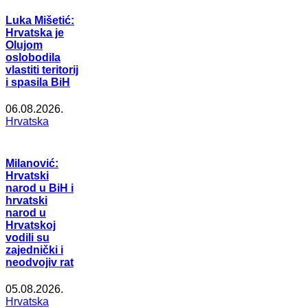
Luka Mišetić:
Hrvatska je
Olujom
oslobodila
vlastiti teritorij
i spasila BiH
06.08.2026.
Hrvatska
Milanović:
Hrvatski
narod u BiH i
hrvatski
narod u
Hrvatskoj
vodili su
zajednički i
neodvojiv rat
05.08.2026.
Hrvatska