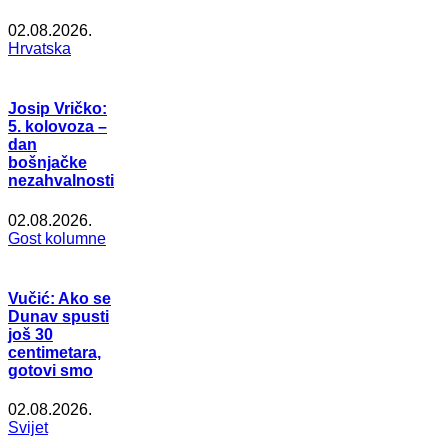
02.08.2026.
Hrvatska
Josip Vričko:
5. kolovoza –
dan
bošnjačke
nezahvalnosti
02.08.2026.
Gost kolumne
Vučić: Ako se
Dunav spusti
još 30
centimetara,
gotovi smo
02.08.2026.
Svijet