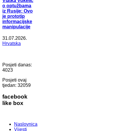
Vlatka Vukelić
o optužbama
iz Rusije: Ovo
je prototip
informacijske
manipulacije
31.07.2026.
Hrvatska
Posjeti danas:
4023
Posjeti ovaj
tjedan:
32059
facebook
like box
Naslovnica
Vijesti