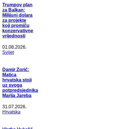
Trumpov plan
za Balkan:
Milijuni dolara
za projekte
koji promiču
konzervativne
vrijednosti
01.08.2026.
Svijet
Damir Zorić:
Matica
hrvatska stoji
uz svoga
potpredsjednika
Marija Jareba
31.07.2026.
Hrvatska