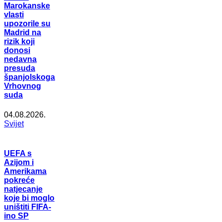
Marokanske
vlasti
upozorile su
Madrid na
rizik koji
donosi
nedavna
presuda
španjolskoga
Vrhovnog
suda
04.08.2026.
Svijet
UEFA s
Azijom i
Amerikama
pokreće
natjecanje
koje bi moglo
uništiti FIFA-
ino SP