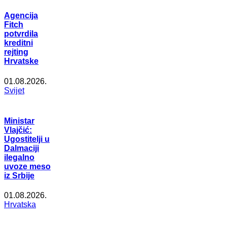
Agencija
Fitch
potvrdila
kreditni
rejting
Hrvatske
01.08.2026.
Svijet
Ministar
Vlajčić:
Ugostitelji u
Dalmaciji
ilegalno
uvoze meso
iz Srbije
01.08.2026.
Hrvatska