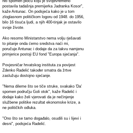
niti spomen ploču koju je svojevremeno
postavila tadašnja premijerka Jadranka Kosor",
kaže Antunac. On podsjeća kako je u tom
zloglasnom političkom logoru od 1948. do 1956,
bilo 16 tisuća ljudi, a njih 400-tinjak je ostavilo
svoje živote.
Ako resorno Ministarstvo nema volju rješavati
to pitanje onda ćemo sredstva naći mi,
poručuje Antunac i dodaje da za takvu namjenu
primjerice postoji EU fond "Europa sjećanja".
Povjesničar hrvatskog instituta za povijest
Zdenko Radelić također smatra da žrtve
zaslužuju dostojno sjećanje.
"Nema dileme što se tiče struke, svakako 'Da'
spomen području Goli otok", kaže Radelić i
dodaje kako želi vjerovati da je nečinjenje
službene politike rezultat ekonomske krize, a
ne političkih odluka.
"Ono što se tamo događalo, osudili su i lijevi i
desni", podsjeća Radelić.