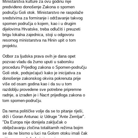
Ministarstva kulture za ovu godinu nije
predviđeno donošenje Zakona o spomen
području Goli otok. Ministarstvo ne raspolaže
sredstvima za formiranje i održavanje takvog
spomen područja o kojem, kao i u drugim
dijelovima Hrvatske, treba odlučiti i preuzeti
brigu lokalna zajednica, stoji u odgovoru
resornog ministarstva na Hinin upit o tom
projektu.
Odbor za ljudska prava ovih je dana opet
pozvao vladu da žurno uputi u saborsku
proceduru Prijedlog zakona o Spomen-području
Goli otok, podsjećajući kako je inicijativa za
donošenje zakonskog okvira pokrenuta prije
više od osam godina kao i da su u tom
razdoblju provedene sve potrebne pripremne
radnje, a izrađen je i Nacrt prijedloga zakona o
tom spomen-području.
Da nema političke volje da se to pitanje riješi,
drži i Goran Antunac iz Udruge "Ante Zemljar".
"Da Europa nije donijela zaključak o
obilježavanju zločina totalitarnih režima bojim
se da ne bismo u luci na Golom otoku imali čak