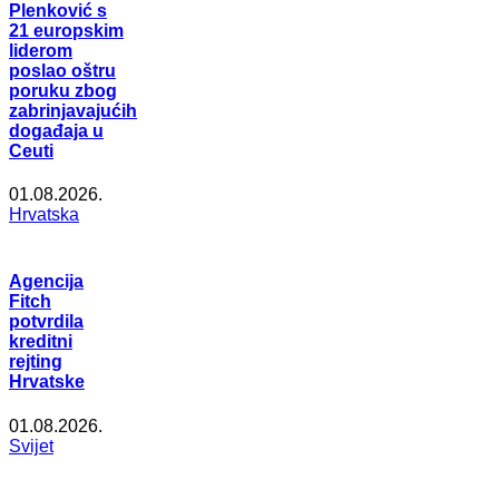
Plenković s
21 europskim
liderom
poslao oštru
poruku zbog
zabrinjavajućih
događaja u
Ceuti
01.08.2026.
Hrvatska
Agencija
Fitch
potvrdila
kreditni
rejting
Hrvatske
01.08.2026.
Svijet