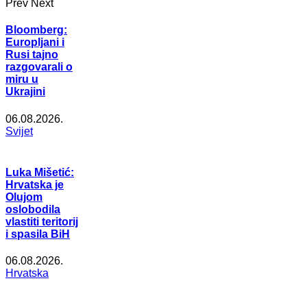
Prev
Next
Bloomberg:
Europljani i
Rusi tajno
razgovarali o
miru u
Ukrajini
06.08.2026.
Svijet
Luka Mišetić:
Hrvatska je
Olujom
oslobodila
vlastiti teritorij
i spasila BiH
06.08.2026.
Hrvatska