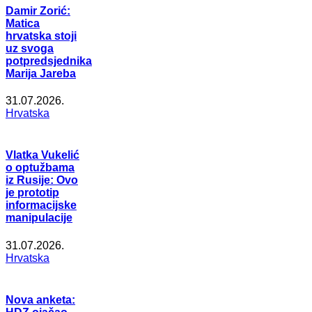
Damir Zorić:
Matica
hrvatska stoji
uz svoga
potpredsjednika
Marija Jareba
31.07.2026.
Hrvatska
Vlatka Vukelić
o optužbama
iz Rusije: Ovo
je prototip
informacijske
manipulacije
31.07.2026.
Hrvatska
Nova anketa: