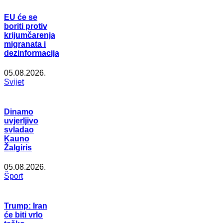
EU će se
boriti protiv
krijumčarenja
migranata i
dezinformacija
05.08.2026.
Svijet
Dinamo
uvjerljivo
svladao
Kauno
Žalgiris
05.08.2026.
Šport
Trump: Iran
će biti vrlo