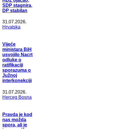
HDZ ojačao,
SDP stagnira,
DP stabilan
31.07.2026.
Hrvatska
Vijeće
ministara BiH
usvojilo Nacrt
odluke o
ratifikaciji
sporazuma o
Južnoj
interkonekciji
31.07.2026.
Herceg Bosna
Pravda je kod
nas možda
spora, ali je