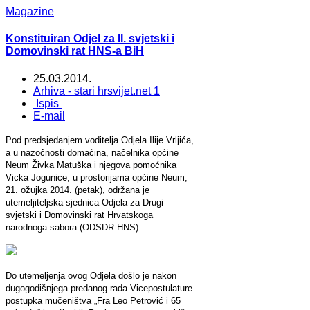
Magazine
Konstituiran Odjel za II. svjetski i
Domovinski rat HNS-a BiH
25.03.2014.
Arhiva - stari hrsvijet.net 1
Ispis
E-mail
Pod predsjedanjem voditelja Odjela Ilije Vrljića,
a u nazočnosti domaćina, načelnika općine
Neum Živka Matuška i njegova pomoćnika
Vicka Jogunice, u prostorijama općine Neum,
21. ožujka 2014. (petak), održana je
utemeljiteljska sjednica Odjela za Drugi
svjetski i Domovinski rat Hrvatskoga
narodnoga sabora (ODSDR HNS).
Do utemeljenja ovog Odjela došlo je nakon
dugogodišnjega predanog rada Vicepostulature
postupka mučeništva „Fra Leo Petrović i 65