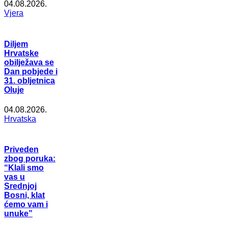
04.08.2026.
Vjera
Diljem
Hrvatske
obilježava se
Dan pobjede i
31. obljetnica
Oluje
04.08.2026.
Hrvatska
Priveden
zbog poruka:
“Klali smo
vas u
Srednjoj
Bosni, klat
ćemo vam i
unuke”