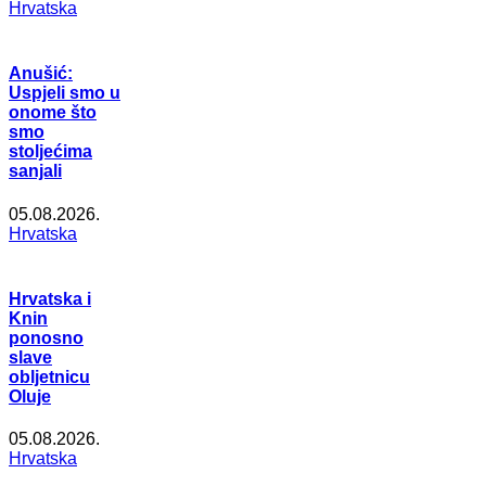
Hrvatska
Anušić:
Uspjeli smo u
onome što
smo
stoljećima
sanjali
05.08.2026.
Hrvatska
Hrvatska i
Knin
ponosno
slave
obljetnicu
Oluje
05.08.2026.
Hrvatska