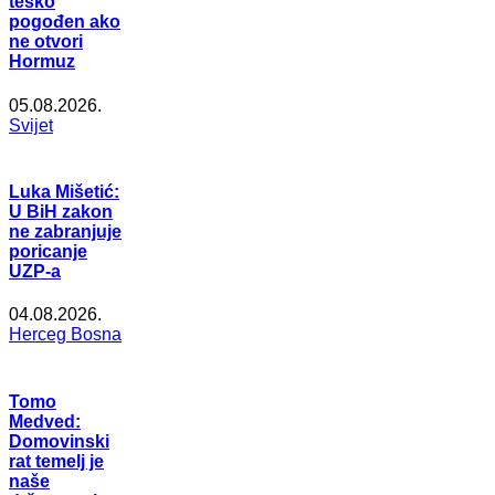
teško
pogođen ako
ne otvori
Hormuz
05.08.2026.
Svijet
Luka Mišetić:
U BiH zakon
ne zabranjuje
poricanje
UZP-a
04.08.2026.
Herceg Bosna
Tomo
Medved:
Domovinski
rat temelj je
naše