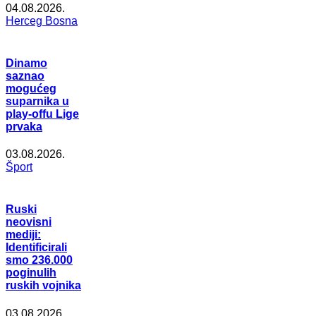
04.08.2026.
Herceg Bosna
Dinamo
saznao
mogućeg
suparnika u
play-offu Lige
prvaka
03.08.2026.
Šport
Ruski
neovisni
mediji:
Identificirali
smo 236.000
poginulih
ruskih vojnika
03.08.2026.