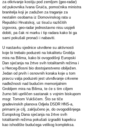
za otkrivanje kostiju pod zemljom (geo-radar)
od pukovnika Ivana Gruića, pomoćnika ministra
branitelja koji je zadužen za traganje za
nestalim osobama iz Domovinskog rata u
Republici Hrvatskoj, uz tisuću različitih
izgovora, geo-radar jednostavno nisu uspjeli
dobiti, pa čak ni marku i tip radara kako bi ga
sami pokušali pronaći i nabaviti.
U nastavku sjednice utvrđene su aktivnosti
koje bi trebalo poduzeti na lokalitetu Groblja
mira na Bilima, kako bi ovogodišnji Europski
Dan sjećanja na žrtve svih totalitarnih režima i
u Herceg-Bosni bio dostojanstveno obilježen.
Jedan od prvih i osnovnih koraka koje u tom
pravcu valja poduzeti jest utvrđivanje crkvene
nadležnosti nad budućim memorijalnim
Grobljem mira na Bilima, te će s tim ciljem
žurno biti upriličen sastanak s vojnim biskupom
msgr. Tomom Vukšićem. Što se tiče
građevinskih planova Odjela DSDR HNS-a,
primarni je cilj, zaključeno je, do ovogodišnjega
Europskog Dana sjećanja na žrtve svih
totalitarnih režima pokušati izgraditi kapelicu
kao ishodište budućega velikog kompleksa.