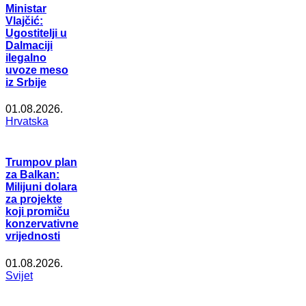
Ministar
Vlajčić:
Ugostitelji u
Dalmaciji
ilegalno
uvoze meso
iz Srbije
01.08.2026.
Hrvatska
Trumpov plan
za Balkan:
Milijuni dolara
za projekte
koji promiču
konzervativne
vrijednosti
01.08.2026.
Svijet