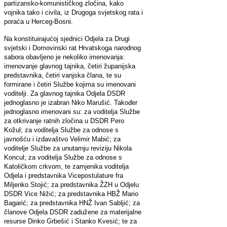
partizansko-komunističkog zločina, kako
vojnika tako i civila, iz Drugoga svjetskog rata i
poraća u Herceg-Bosni.
Na konstituirajućoj sjednici Odjela za Drugi
svjetski i Domovinski rat Hrvatskoga narodnog
sabora obavljeno je nekoliko imenovanja:
imenovanje glavnog tajnika, četiri županijska
predstavnika, četiri vanjska člana, te su
formirane i četiri Službe kojima su imenovani
voditelji. Za glavnog tajnika Odjela DSDR
jednoglasno je izabran Niko Marušić. Također
jednoglasno imenovani su: za voditelja Službe
za otkrivanje ratnih zločina u DSDR Pero
Kožul; za voditelja Službe za odnose s
javnošću i izdavaštvo Velimir Mabić; za
voditelje Službe za unutarnju reviziju Nikola
Koncul; za voditelja Službe za odnose s
Katoličkom crkvom, te zamjenika voditelja
Odjela i predstavnika Vicepostulature fra
Miljenko Stojić; za predstavnika ŽZH u Odjelu
DSDR Vice Nižić; za predstavnika HBŽ Mario
Bagarić; za predstavnika HNŽ Ivan Sabljić; za
članove Odjela DSDR zadužene za materijalne
resurse Dinko Grbešić i Stanko Kvesić; te za