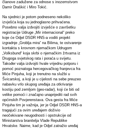
članove zadužene za odnose s inozemstvom
Damir Draškić i Miro Tokić.
Na sjednici je potom podneseno nekoliko
izvješća koja su jednoglasno prihvaćena.
Posebno valja izdvojiti izvješće o završetku
registracije Udruge „Mir internacional“ preko
koje će Odjel DSDR HNS-a voditi projekt
izgradnje „Groblja mira“ na Bilima, te ostvarenje
kontakta s krovnom njemačkom Udrugom
„Volksbund“ koja skrbi o njemačkim žrtvama iz
Drugoga svjetskog rata i poraća u svijetu.
Također valja izdvojiti hvale vrijednu potporu i
pomoć poznatoga hercegovačkog franjevca fra
Miće Pinjuha, koji je trenutno na službi u
Švicarskoj, a koji je u cijelosti na sebe preuzeo
nabavku vrlo skupog uređaja za otkrivanje
kostiju pod zemljom (geo-radar), koji će biti od
velike pomoći i značajno unaprijediti rad svih
općinskih Povjerenstava. Ova gesta fra Miće
Pinjuha tim je važnija, jer je Odjel DSDR HNS-a
tragajući za ovim uređajem doživio
neočekivane neugodnosti i opstrukcije od
Ministarstva branitelja Vlade Republike
Hrvatske. Naime, kad je Odjel zatražio uređaj