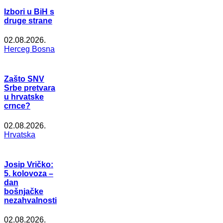
Izbori u BiH s
druge strane
02.08.2026.
Herceg Bosna
Zašto SNV
Srbe pretvara
u hrvatske
crnce?
02.08.2026.
Hrvatska
Josip Vričko:
5. kolovoza –
dan
bošnjačke
nezahvalnosti
02.08.2026.