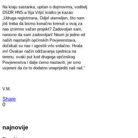
Na kraju sastanka, upitan o dojmovima, voditelj
DSDR HNS-a Ilija Vrljić kratko je kazao:
„Udruga registrirana, Odjel utemeljen, što nam
još treba da bismo konačno krenuli u ovaj za
nas iznimno važan projekt? Zadovoljan sam,
naravno da sam zadovoljan! Neum je jedno od
naših najstarijih općinskih Povjerenstava,
dočekali su nas i ugostili vrlo srdačno. Hvala
im! Ovakav način održavanja sjednica na
terenu, svaki put kod drugoga općinskog
Povjerenstva i dalje ćemo nastaviti, jer smo
uvjereni da će to dodatno unaprijediti naš rad.“
V.M.
Share
0
najnovije