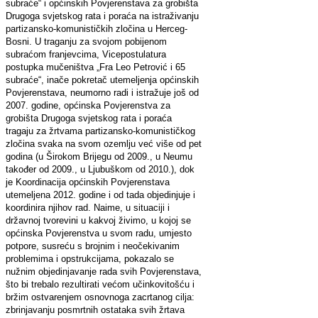
subraće“ i općinskih Povjerenstava za grobišta
Drugoga svjetskog rata i poraća na istraživanju
partizansko-komunističkih zločina u Herceg-
Bosni. U traganju za svojom pobijenom
subraćom franjevcima, Vicepostulatura
postupka mučeništva „Fra Leo Petrović i 65
subraće“, inače pokretač utemeljenja općinskih
Povjerenstava, neumorno radi i istražuje još od
2007. godine, općinska Povjerenstva za
grobišta Drugoga svjetskog rata i poraća
tragaju za žrtvama partizansko-komunističkog
zločina svaka na svom ozemlju već više od pet
godina (u Širokom Brijegu od 2009., u Neumu
također od 2009., u Ljubuškom od 2010.), dok
je Koordinacija općinskih Povjerenstava
utemeljena 2012. godine i od tada objedinjuje i
koordinira njihov rad. Naime, u situaciji i
državnoj tvorevini u kakvoj živimo, u kojoj se
općinska Povjerenstva u svom radu, umjesto
potpore, susreću s brojnim i neočekivanim
problemima i opstrukcijama, pokazalo se
nužnim objedinjavanje rada svih Povjerenstava,
što bi trebalo rezultirati većom učinkovitošću i
bržim ostvarenjem osnovnoga zacrtanog cilja:
zbrinjavanju posmrtnih ostataka svih žrtava