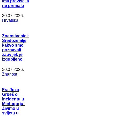
ima previše, a
ne premalo
30.07.2026.
Hrvatska
Znanstvenici:
Sredozemlje
kakvo smo
poznavali
zauvijek je
izgubljeno
30.07.2026.
Znanost
Fra Jozo
Grbeš o
incidentu u
Međugorju:
Živimo u
svijetu u