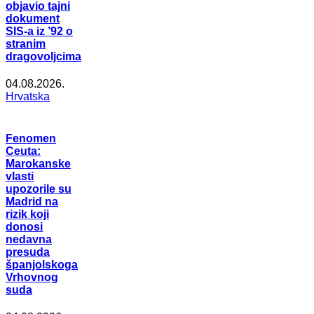
objavio tajni
dokument
SIS-a iz ’92 o
stranim
dragovoljcima
04.08.2026.
Hrvatska
Fenomen
Ceuta:
Marokanske
vlasti
upozorile su
Madrid na
rizik koji
donosi
nedavna
presuda
španjolskoga
Vrhovnog
suda