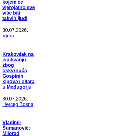
kojem će
vjerojatno sve
više biti
takvih ljudi
30.07.2026.
Vjera
Krakowiak na
ispitivanju
zbog
oskvrnuća
Gospinih
kipova i oltara
u Međugorju
30.07.2026.
Herceg Bosna
Vladimir
Šumanović:
Milorad