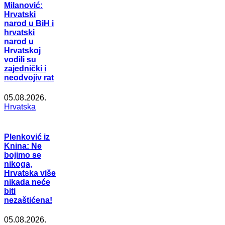
Milanović:
Hrvatski
narod u BiH i
hrvatski
narod u
Hrvatskoj
vodili su
zajednički i
neodvojiv rat
05.08.2026.
Hrvatska
Plenković iz
Knina: Ne
bojimo se
nikoga,
Hrvatska više
nikada neće
biti
nezaštićena!
05.08.2026.