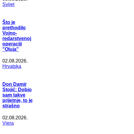
Svijet
Što je
prethodilo
Vojno-
redarstvenoj
operaciji
"Oluja"
02.08.2026.
Hrvatska
Don Damir
Stojić: Dobio
sam takve
prijetnje, to je
strašno
02.08.2026.
Vjera