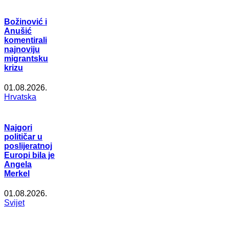
Božinović i
Anušić
komentirali
najnoviju
migrantsku
krizu
01.08.2026.
Hrvatska
Najgori
političar u
poslijeratnoj
Europi bila je
Angela
Merkel
01.08.2026.
Svijet