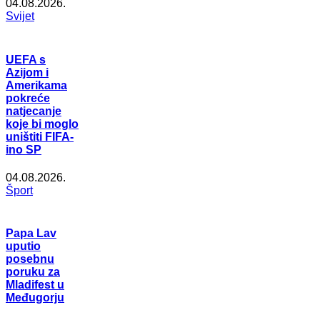
04.08.2026.
Svijet
UEFA s
Azijom i
Amerikama
pokreće
natjecanje
koje bi moglo
uništiti FIFA-
ino SP
04.08.2026.
Šport
Papa Lav
uputio
posebnu
poruku za
Mladifest u
Međugorju