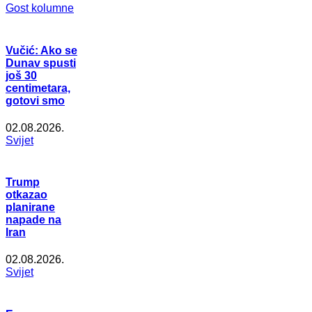
Gost kolumne
Vučić: Ako se
Dunav spusti
još 30
centimetara,
gotovi smo
02.08.2026.
Svijet
Trump
otkazao
planirane
napade na
Iran
02.08.2026.
Svijet