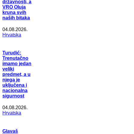
državnosti, a
VRO Oluja
kruna svih
naših bitaka
04.08.2026.
Hrvatska
Turudić:
Trenutačno
imamo jedan
veliki
predmet, a u
njega je
uključena i
nacionalna
sigurnost
04.08.2026.
Hrvatska
Glavaš