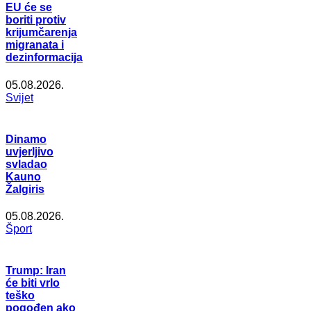
EU će se
boriti protiv
krijumčarenja
migranata i
dezinformacija
05.08.2026.
Svijet
Dinamo
uvjerljivo
svladao
Kauno
Žalgiris
05.08.2026.
Šport
Trump: Iran
će biti vrlo
teško
pogođen ako