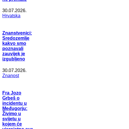
30.07.2026.
Hrvatska
Znanstvenici:
Sredozemlje
kakvo smo
poznavali
zauvijek je
izgubljeno
30.07.2026.
Znanost
Fra Jozo
Grbeš o
incidentu u
Međugorju:
Živimo u
svijetu u
kojem će