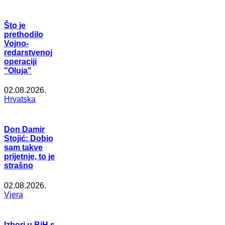
Što je
prethodilo
Vojno-
redarstvenoj
operaciji
"Oluja"
02.08.2026.
Hrvatska
Don Damir
Stojić: Dobio
sam takve
prijetnje, to je
strašno
02.08.2026.
Vjera
Izbori u BiH s