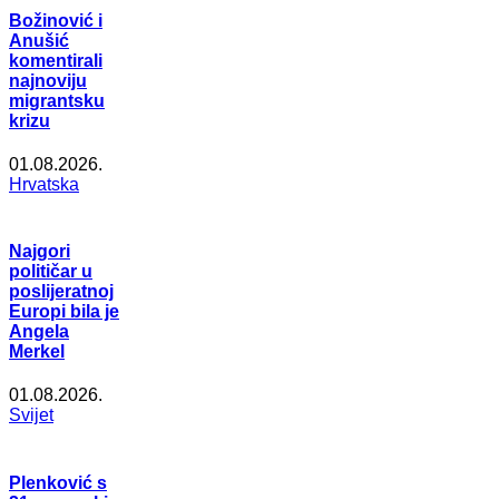
Božinović i
Anušić
komentirali
najnoviju
migrantsku
krizu
01.08.2026.
Hrvatska
Najgori
političar u
poslijeratnoj
Europi bila je
Angela
Merkel
01.08.2026.
Svijet
Plenković s