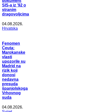
dokument
SIS-a iz ’92 o
stranim
dragovoljcima
04.08.2026.
Hrvatska
Fenomen
Ceuta:
Marokanske
vlasti
upozorile su
Madrid na
rizik koji
donosi
nedavna
presuda
španjolskoga
Vrhovnog
suda
04.08.2026.
Svijet