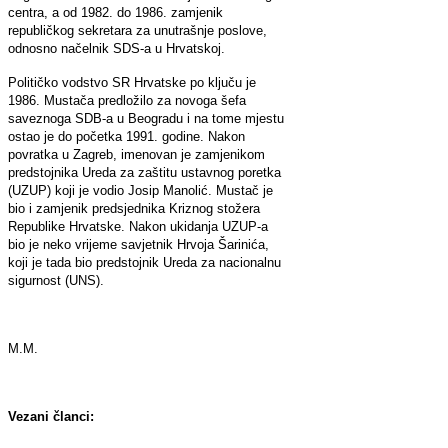
centra, a od 1982. do 1986. zamjenik
republičkog sekretara za unutrašnje poslove,
odnosno načelnik SDS-a u Hrvatskoj.
Političko vodstvo SR Hrvatske po ključu je
1986. Mustača predložilo za novoga šefa
saveznoga SDB-a u Beogradu i na tome mjestu
ostao je do početka 1991. godine. Nakon
povratka u Zagreb, imenovan je zamjenikom
predstojnika Ureda za zaštitu ustavnog poretka
(UZUP) koji je vodio Josip Manolić. Mustač je
bio i zamjenik predsjednika Kriznog stožera
Republike Hrvatske. Nakon ukidanja UZUP-a
bio je neko vrijeme savjetnik Hrvoja Šarinića,
koji je tada bio predstojnik Ureda za nacionalnu
sigurnost (UNS).
M.M.
Vezani članci: