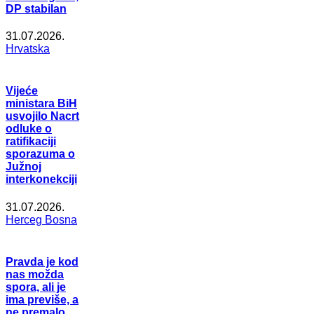
DP stabilan
31.07.2026.
Hrvatska
Vijeće
ministara BiH
usvojilo Nacrt
odluke o
ratifikaciji
sporazuma o
Južnoj
interkonekciji
31.07.2026.
Herceg Bosna
Pravda je kod
nas možda
spora, ali je
ima previše, a
ne premalo