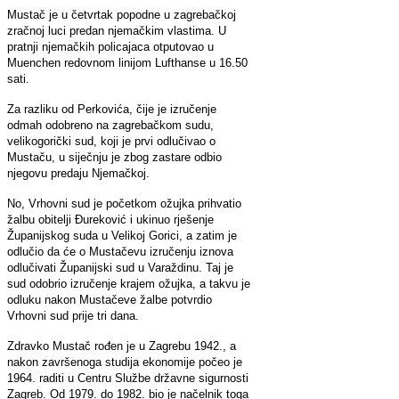
Mustač je u četvrtak popodne u zagrebačkoj
zračnoj luci predan njemačkim vlastima. U
pratnji njemačkih policajaca otputovao u
Muenchen redovnom linijom Lufthanse u 16.50
sati.
Za razliku od Perkovića, čije je izručenje
odmah odobreno na zagrebačkom sudu,
velikogorički sud, koji je prvi odlučivao o
Mustaču, u siječnju je zbog zastare odbio
njegovu predaju Njemačkoj.
No, Vrhovni sud je početkom ožujka prihvatio
žalbu obitelji Đureković i ukinuo rješenje
Županijskog suda u Velikoj Gorici, a zatim je
odlučio da će o Mustačevu izručenju iznova
odlučivati Županijski sud u Varaždinu. Taj je
sud odobrio izručenje krajem ožujka, a takvu je
odluku nakon Mustačeve žalbe potvrdio
Vrhovni sud prije tri dana.
Zdravko Mustač rođen je u Zagrebu 1942., a
nakon završenoga studija ekonomije počeo je
1964. raditi u Centru Službe državne sigurnosti
Zagreb. Od 1979. do 1982. bio je načelnik toga