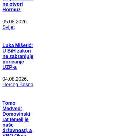
ne otvori
Hormuz
05.08.2026.
Svijet
Luka Mišetić:
U BiH zakon
ne zabranjuje
poricanje
UZP-a
04.08.2026.
Herceg Bosna
Tomo
Medved:
Domovinski
rat temelj je
naše
državnosti, a
VRO Oluja