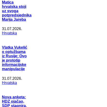
Matica
hrvatska stoji
uz svoga
potpredsjednika
Marija Jareba
31.07.2026.
Hrvatska
Vlatka Vukelić
o optužbama
iz Rusije: Ovo
je prototip
informacijske
manipulacije
31.07.2026.
Hrvatska
Nova anketa:
HDZ ojačao,
SDP stagnira,