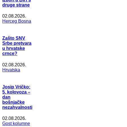
druge strane
02.08.2026.
Herceg Bosna
Zašto SNV
Srbe pretvara
u hrvatske
crnce?
02.08.2026.
Hrvatska
Josip Vričko:
5. kolovoza –
dan
bošnjačke
nezahvalnosti
02.08.2026.
Gost kolumne