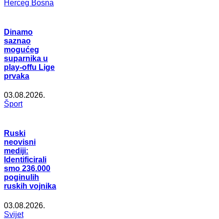
Herceg Bosna
Dinamo
saznao
mogućeg
suparnika u
play-offu Lige
prvaka
03.08.2026.
Šport
Ruski
neovisni
mediji:
Identificirali
smo 236.000
poginulih
ruskih vojnika
03.08.2026.
Svijet