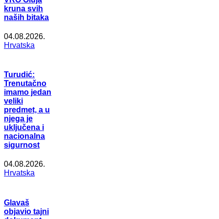
kruna svih
naših bitaka
04.08.2026.
Hrvatska
Turudić:
Trenutačno
imamo jedan
veliki
predmet, a u
njega je
uključena i
nacionalna
sigurnost
04.08.2026.
Hrvatska
Glavaš
objavio tajni