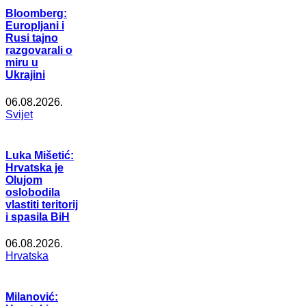
Bloomberg:
Europljani i
Rusi tajno
razgovarali o
miru u
Ukrajini
06.08.2026.
Svijet
Luka Mišetić:
Hrvatska je
Olujom
oslobodila
vlastiti teritorij
i spasila BiH
06.08.2026.
Hrvatska
Milanović: