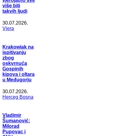
vjerojatno sve
više biti
takvih ljudi
30.07.2026.
Vjera
Krakowiak na
ispitivanju
zbog
oskvrnuća
Gospinih
kipova i oltara
u Međugorju
30.07.2026.
Herceg Bosna
Vladimir
Šumanović:
Milorad
Pupovac i