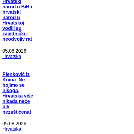
Hrvatski
narod u BiH i
hrvatski
narod u
Hrvatskoj
vodili su
zajednički i
neodvojiv rat
05.08.2026.
Hrvatska
Plenković iz
Knina: Ne
bojimo se
nikoga,
Hrvatska više
nikada neće
biti
nezaštićena!
05.08.2026.
Hrvatska