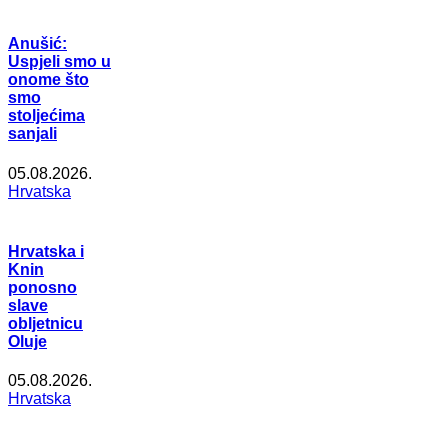
Anušić:
Uspjeli smo u
onome što
smo
stoljećima
sanjali
05.08.2026.
Hrvatska
Hrvatska i
Knin
ponosno
slave
obljetnicu
Oluje
05.08.2026.
Hrvatska