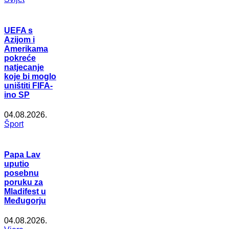
UEFA s
Azijom i
Amerikama
pokreće
natjecanje
koje bi moglo
uništiti FIFA-
ino SP
04.08.2026.
Šport
Papa Lav
uputio
posebnu
poruku za
Mladifest u
Međugorju
04.08.2026.