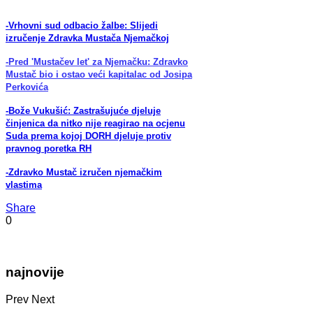
-Vrhovni sud odbacio žalbe: Slijedi
izručenje Zdravka Mustača Njemačkoj
-Pred 'Mustačev let' za Njemačku: Zdravko
Mustač bio i ostao veći kapitalac od Josipa
Perkovića
-Bože Vukušić: Zastrašujuće djeluje
činjenica da nitko nije reagirao na ocjenu
Suda prema kojoj DORH djeluje protiv
pravnog poretka RH
-Zdravko Mustač izručen njemačkim
vlastima
Share
0
najnovije
Prev
Next