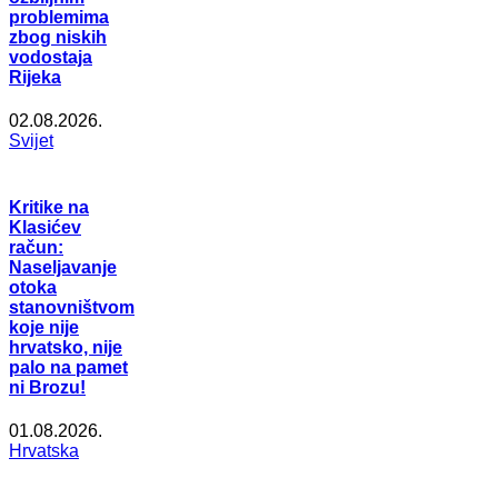
problemima
zbog niskih
vodostaja
Rijeka
02.08.2026.
Svijet
Kritike na
Klasićev
račun:
Naseljavanje
otoka
stanovništvom
koje nije
hrvatsko, nije
palo na pamet
ni Brozu!
01.08.2026.
Hrvatska