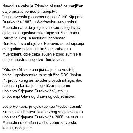
Navodi se kako je Zdravko Mustač osumnjičen
da je pružao pomoć pri ubojstvu
“jugoslavenskog oporbenog političara” Stjepana
Đurekovića 1983. u Wolfratshausenu pokraj
Muenchena te da je djelovao kao nalogdavac
djelatniku jugoslavenske tajne službe Josipu
Perkoviću koji je logistički pripremao
Đurekovićevo ubojstvo. Perković se od siječnja
ove godine nalazi u istražnom zatvoru u
Muenchenu gdje čeka suđenje zbog sumnje u
umiješanosti u ubojstvo Đurekovića.
“Zdravko M. se sumnjiči da je kao voditelj
bivše jugoslavenske tajne službe SDS Josipu
P., protiv kojeg se također provodi istraga, dao
nalog za planiranje i logističku pripremu
ubojstva Stjepana Đurekovića”, stoji u
priopćenju Glavnog državnog odvjetništva.
Josip Perković je djelovao kao “vodeći časnik”
Krunoslavu Pratesu koji je zbog sudjelovanja u
ubojstvu Stjepana Đurekovića 2008. na sudu u
Munechenu osuđen na doživotnu zatvorsku
kaznu, dodaje se.