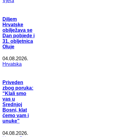
Vjera
Diljem
Hrvatske
obilježava se
Dan pobjede i
31. obljetnica
Oluje
04.08.2026.
Hrvatska
Priveden
zbog poruka:
“Klali smo
vas u
Srednjoj
Bosni, klat
ćemo vam i
unuke”
04.08.2026.