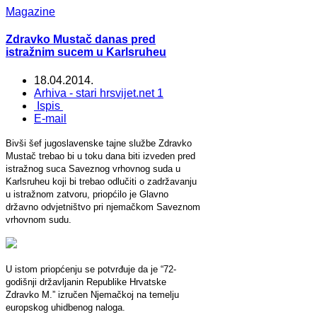
Magazine
Zdravko Mustač danas pred
istražnim sucem u Karlsruheu
18.04.2014.
Arhiva - stari hrsvijet.net 1
Ispis
E-mail
Bivši šef jugoslavenske tajne službe Zdravko
Mustač trebao bi u toku dana biti izveden pred
istražnog suca Saveznog vrhovnog suda u
Karlsruheu koji bi trebao odlučiti o zadržavanju
u istražnom zatvoru, priopćilo je Glavno
državno odvjetništvo pri njemačkom Saveznom
vrhovnom sudu.
U istom priopćenju se potvrđuje da je “72-
godišnji državljanin Republike Hrvatske
Zdravko M.” izručen Njemačkoj na temelju
europskog uhidbenog naloga.