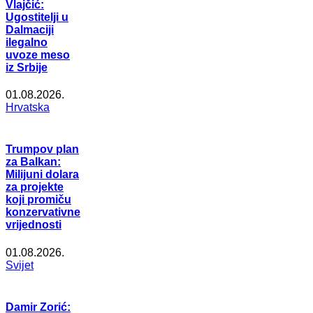
Vlajčić:
Ugostitelji u
Dalmaciji
ilegalno
uvoze meso
iz Srbije
01.08.2026.
Hrvatska
Trumpov plan
za Balkan:
Milijuni dolara
za projekte
koji promiču
konzervativne
vrijednosti
01.08.2026.
Svijet
Damir Zorić: