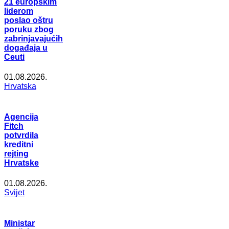
21 europskim
liderom
poslao oštru
poruku zbog
zabrinjavajućih
događaja u
Ceuti
01.08.2026.
Hrvatska
Agencija
Fitch
potvrdila
kreditni
rejting
Hrvatske
01.08.2026.
Svijet
Ministar