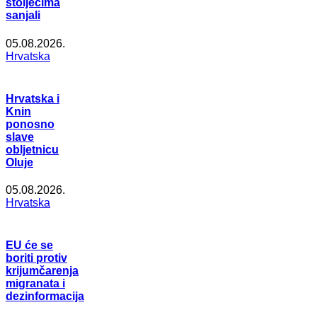
stoljećima
sanjali
05.08.2026.
Hrvatska
Hrvatska i
Knin
ponosno
slave
obljetnicu
Oluje
05.08.2026.
Hrvatska
EU će se
boriti protiv
krijumčarenja
migranata i
dezinformacija