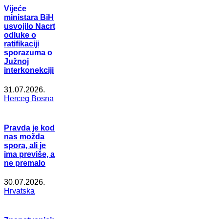
Vijeće
ministara BiH
usvojilo Nacrt
odluke o
ratifikaciji
sporazuma o
Južnoj
interkonekciji
31.07.2026.
Herceg Bosna
Pravda je kod
nas možda
spora, ali je
ima previše, a
ne premalo
30.07.2026.
Hrvatska