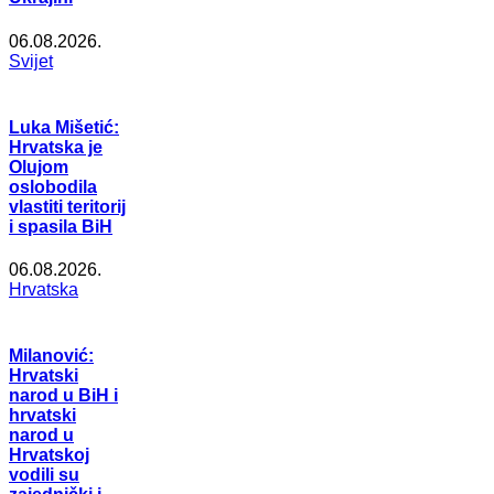
06.08.2026.
Svijet
Luka Mišetić:
Hrvatska je
Olujom
oslobodila
vlastiti teritorij
i spasila BiH
06.08.2026.
Hrvatska
Milanović:
Hrvatski
narod u BiH i
hrvatski
narod u
Hrvatskoj
vodili su