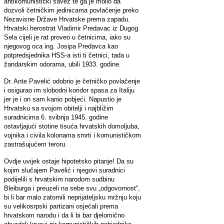
antikomunistički savez te ga je molio da
dozvoli četničkim jedinicama povlačenje preko
Nezavisne Države Hrvatske prema zapadu.
Hrvatski herostrat Vladimir Predavac iz Dugog
Sela cijeli je rat proveo u četnicima, iako su
njegovog oca ing. Josipa Predavca kao
potpredsjednika HSS-a isti ti četnici, tada u
žandarskim odorama, ubili 1933. godine.
Dr. Ante Pavelić odobrio je četničko povlačenje
i osigurao im slobodni koridor spasa za Italiju
jer je i on sam kanio pobjeći. Napustio je
Hrvatsku sa svojom obitelji i najbližim
suradnicima 6. svibnja 1945. godine
ostavljajući stotine tisuća hrvatskih domoljuba,
vojnika i civila kolonama smrti i komunističkom
zastrašujućem teroru.
Ovdje uvijek ostaje hipotetsko pitanje! Da su
kojim slučajem Pavelić i njegovi suradnici
podijelili s hrvatskim narodom sudbinu
Bleiburga i preuzeli na sebe svu „odgovornost“,
bi li bar malo zatomili neprijateljsku mržnju koju
su velikosrpski partizani osjećali prema
hrvatskom narodu i da li bi bar djelomično