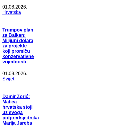
01.08.2026.
Hrvatska
Trumpov plan
za Balkan:
Milijuni dolara
za projekte
koji promiču
konzervativne
vrijednosti
01.08.2026.
Svijet
Damir Zorić:
Matica
hrvatska stoji
uz svoga
potpredsjednika
Marija Jareba