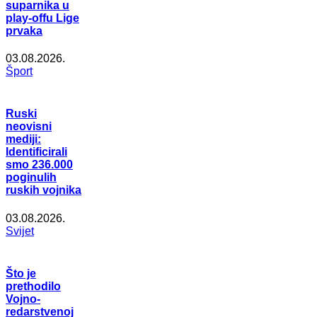
suparnika u
play-offu Lige
prvaka
03.08.2026.
Šport
Ruski
neovisni
mediji:
Identificirali
smo 236.000
poginulih
ruskih vojnika
03.08.2026.
Svijet
Što je
prethodilo
Vojno-
redarstvenoj