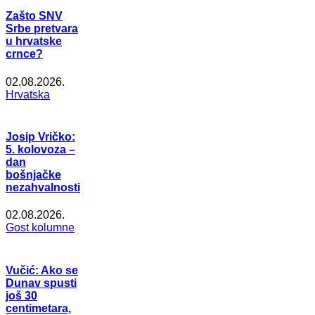
Zašto SNV
Srbe pretvara
u hrvatske
crnce?
02.08.2026.
Hrvatska
Josip Vričko:
5. kolovoza –
dan
bošnjačke
nezahvalnosti
02.08.2026.
Gost kolumne
Vučić: Ako se
Dunav spusti
još 30
centimetara,