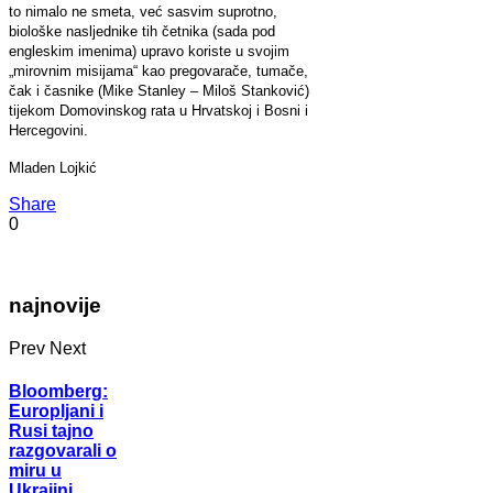
to nimalo ne smeta, već sasvim suprotno,
biološke nasljednike tih četnika (sada pod
engleskim imenima) upravo koriste u svojim
„mirovnim misijama“ kao pregovarače, tumače,
čak i časnike (Mike Stanley – Miloš Stanković)
tijekom Domovinskog rata u Hrvatskoj i Bosni i
Hercegovini.
Mladen Lojkić
Share
0
najnovije
Prev
Next
Bloomberg:
Europljani i
Rusi tajno
razgovarali o
miru u
Ukrajini