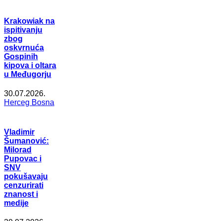
Krakowiak na
ispitivanju
zbog
oskvrnuća
Gospinih
kipova i oltara
u Međugorju
30.07.2026.
Herceg Bosna
Vladimir
Šumanović:
Milorad
Pupovac i
SNV
pokušavaju
cenzurirati
znanost i
medije