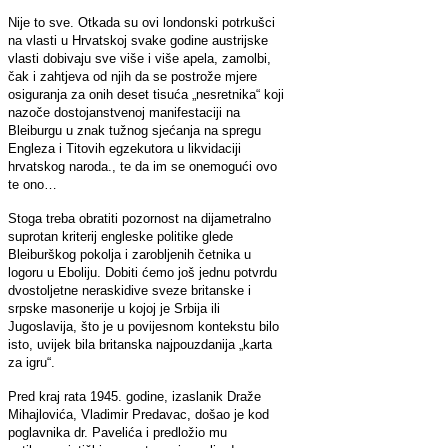
Nije to sve. Otkada su ovi londonski potrkušci
na vlasti u Hrvatskoj svake godine austrijske
vlasti dobivaju sve više i više apela, zamolbi,
čak i zahtjeva od njih da se postrože mjere
osiguranja za onih deset tisuća „nesretnika“ koji
nazoče dostojanstvenoj manifestaciji na
Bleiburgu u znak tužnog sjećanja na spregu
Engleza i Titovih egzekutora u likvidaciji
hrvatskog naroda., te da im se onemogući ovo
te ono…
Stoga treba obratiti pozornost na dijametralno
suprotan kriterij engleske politike glede
Bleiburškog pokolja i zarobljenih četnika u
logoru u Eboliju. Dobiti ćemo još jednu potvrdu
dvostoljetne neraskidive sveze britanske i
srpske masonerije u kojoj je Srbija ili
Jugoslavija, što je u povijesnom kontekstu bilo
isto, uvijek bila britanska najpouzdanija „karta
za igru“.
Pred kraj rata 1945. godine, izaslanik Draže
Mihajlovića, Vladimir Predavac, došao je kod
poglavnika dr. Pavelića i predložio mu