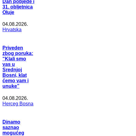
Dan pobjede i
31. obljetnica
Oluje
04.08.2026.
Hrvatska
Priveden
zbog poruka:
“Klali smo
vas u
Srednjoj
Bosni, klat
ćemo vam i
unuke”
04.08.2026.
Herceg Bosna
Dinamo
saznao
mogućeg