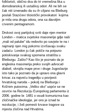
folkloristi, obično dva do tri vremešna lika u
domobranskoj ili ustaškoj odori. Ali ne bih se
čak niti iznenadio da su ih ciljano na Bleiburg
poslali Stazićevi titoistički provokatori kojima
je mila ona druga odora, ona sa đavoljim
crvenim pentagramom.
Drskost ovoj partijskoj sviti daje njen mentor
London – matica svjetske masonerije gdje naši
„mali od palube“ idu redovito po savjete te na i
najmanji njen mig pokorno izvršavaju svaku
zadaću. London ju čak potiče na potpuno
potiskivanje svakog spomena stratišta u
Bleiburgu. Zašto? Kao što je poznato da je
engleska masonerija preko svojih
advocati
diaboli,
skrojila mape prve i druge Jugoslavije
isto tako je poznato da je upravo ona glavni
krivac za najveću tragediju u povijesti
hrvatskog naroda – pokolj na Bleiburgu i
Križnim putovima. „Veliko oko“ uopće se ne
osvrće na Rezoluciju Europskog parlamenta iz
2006. godine br. 1481 o osudi komunizma kao
zločinačke ideologije, jer ono je iznad te
rezolucije, i želi pomesti krvave tragove sa
mjesta zločina nad Hrvatima.