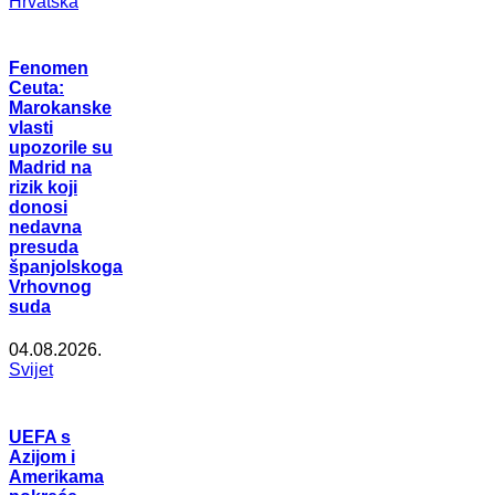
Hrvatska
Fenomen
Ceuta:
Marokanske
vlasti
upozorile su
Madrid na
rizik koji
donosi
nedavna
presuda
španjolskoga
Vrhovnog
suda
04.08.2026.
Svijet
UEFA s
Azijom i
Amerikama