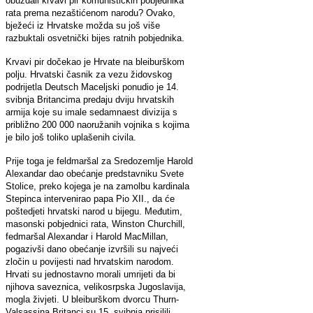
obuzdali krvavi pir komunističkih pobjednika
rata prema nezaštićenom narodu? Ovako,
bježeći iz Hrvatske možda su još više
razbuktali osvetnički bijes ratnih pobjednika.
Krvavi pir dočekao je Hrvate na bleiburškom
polju. Hrvatski časnik za vezu židovskog
podrijetla Deutsch Maceljski ponudio je 14.
svibnja Britancima predaju dviju hrvatskih
armija koje su imale sedamnaest divizija s
približno 200 000 naoružanih vojnika s kojima
je bilo još toliko uplašenih civila.
Prije toga je feldmaršal za Sredozemlje Harold
Alexandar dao obećanje predstavniku Svete
Stolice, preko kojega je na zamolbu kardinala
Stepinca intervenirao papa Pio XII., da će
poštedjeti hrvatski narod u bijegu. Međutim,
masonski pobjednici rata, Winston Churchill,
fedmaršal Alexandar i Harold MacMillan,
pogazivši dano obećanje izvršili su najveći
zločin u povijesti nad hrvatskim narodom.
Hrvati su jednostavno morali umrijeti da bi
njihova saveznica, velikosrpska Jugoslavija,
mogla živjeti. U bleiburškom dvorcu Thurn-
Valsassina Britanci su 15. svibnja prisilili