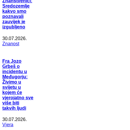
Znanstvenici:
Sredozemlje
kakvo smo
poznavali
zauvijek je
izgubljeno
30.07.2026.
Znanost
Fra Jozo
Grbeš o
incidentu u
Međugorju:
Živimo u
svijetu u
kojem će
vjerojatno sve
više biti
takvih ljudi
30.07.2026.
Vjera