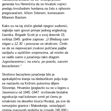
generala Ivu Herenčića da se hrvatski vojnici
predaju krvožednim hordama na čelu s njihovim
pregovaračem, ličkim Srbinom, komesarom
Milanom Bastom.
Kako su na taj zločin gledali njegovi sudionici,
najbolje nam govori primjer jednog engleskog
časnika. Brigadir Scott je u svoj dnevnik 15.
svibnja 1945. godine zapisao: „
U Bleiburg sam
stigao u 12.30 i provozao se okolicom. Činilo
se da se nepovezani zvukovi puščane paljbe
razliježu u različitim smjerovima, ali mislim da
se radilo samo o junačenju tako dragom
Jugoslavenima i, na sreću, po pravilu, sasvim
bezazlenom.“
Skottovo bezazleno junačenje bilo je
apokaliptično klanje na bleiburškom polju koje
se nastavilo na Križnim putovima diljem
Slovenije, Hrvatske (poglavito su se u logoru u
Jasenovcu od 1945.-1947. izvršavale brutalne
egzekucije nad kolonom smrti pri čemu je
smaknuto na desetke tisuća Hrvata), pa sve do
rumunjske granice i Makedonije, ostavljajući
stotine masovnih grobišta te između 245 000 i