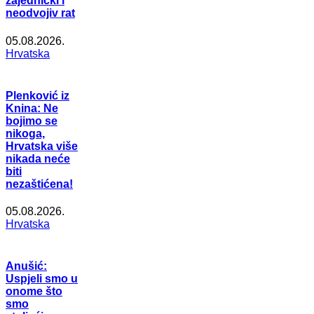
zajednički i
neodvojiv rat
05.08.2026.
Hrvatska
Plenković iz
Knina: Ne
bojimo se
nikoga,
Hrvatska više
nikada neće
biti
nezaštićena!
05.08.2026.
Hrvatska
Anušić:
Uspjeli smo u
onome što
smo