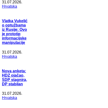
31.07.2026.
Hrvatska
Vlatka Vukelić
o optužbama
iz Rusije: Ovo
je prototip
informacijske
manipulacije
31.07.2026.
Hrvatska
Nova anketa:
HDZ ojačao,
SDP stagnira,
DP stabilan
31.07.2026.
Hrvatska