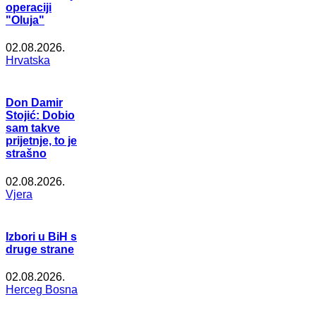
operaciji
"Oluja"
02.08.2026.
Hrvatska
Don Damir
Stojić: Dobio
sam takve
prijetnje, to je
strašno
02.08.2026.
Vjera
Izbori u BiH s
druge strane
02.08.2026.
Herceg Bosna