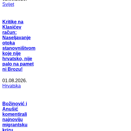
Svijet
Kritike na
Klasićev
račun:
Naseljavanje
otoka
stanovništvom
koje nije
hrvatsko, nije
palo na pamet
ni Brozu!
01.08.2026.
Hrvatska
Božinović i
Anušić
komentirali
najnoviju
migrantsku
krizu