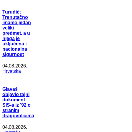
Turudić:
Trenutačno
imamo jedan
veliki
predmet, a u
njega je
uključena i
nacionalna
sigurnost
04.08.2026.
Hrvatska
Glavaš
objavio tajni
dokument
SIS-a iz ’92 o
stranim
dragovoljcima
04.08.2026.