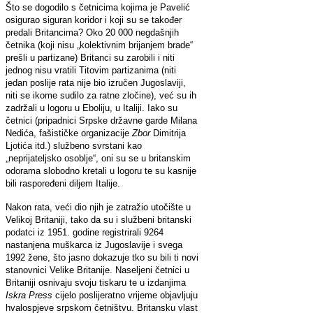
Što se dogodilo s četnicima kojima je Pavelić
osigurao siguran koridor i koji su se također
predali Britancima? Oko 20 000 negdašnjih
četnika (koji nisu „kolektivnim brijanjem brade“
prešli u partizane) Britanci su zarobili i niti
jednog nisu vratili Titovim partizanima (niti
jedan poslije rata nije bio izručen Jugoslaviji,
niti se ikome sudilo za ratne zločine), već su ih
zadržali u logoru u Eboliju, u Italiji. Iako su
četnici (pripadnici Srpske državne garde Milana
Nedića, fašističke organizacije
Zbor
Dimitrija
Ljotića itd.) službeno svrstani kao
„neprijateljsko osoblje“, oni su se u britanskim
odorama slobodno kretali u logoru te su kasnije
bili raspoređeni diljem Italije.
Nakon rata, veći dio njih je zatražio utočište u
Velikoj Britaniji, tako da su i službeni britanski
podatci iz 1951. godine registrirali 9264
nastanjena muškarca iz Jugoslavije i svega
1992 žene, što jasno dokazuje tko su bili ti novi
stanovnici Velike Britanije. Naseljeni četnici u
Britaniji osnivaju svoju tiskaru te u izdanjima
Iskra Press
cijelo poslijeratno vrijeme objavljuju
hvalospjeve srpskom četništvu. Britansku vlast