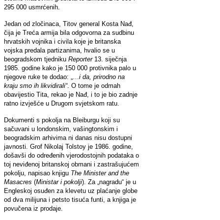
295 000 usmrćenih.
Jedan od zločinaca, Titov general Kosta Nađ,
čija je Treća armija bila odgovorna za sudbinu
hrvatskih vojnika i civila koje je britanska
vojska predala partizanima, hvalio se u
beogradskom tjedniku
Reporter
13. siječnja
1985. godine kako je 150 000 protivnika palo u
njegove ruke te dodao: „…
i da, prirodno na
kraju smo ih likvidirali“
. O tome je odmah
obavijestio Tita, rekao je Nađ, i to je bio zadnje
ratno izvješće u Drugom svjetskom ratu.
Dokumenti s pokolja na Bleiburgu koji su
sačuvani u londonskim, vašingtonskim i
beogradskim arhivima ni danas nisu dostupni
javnosti. Grof Nikolaj Tolstoy je 1986. godine,
došavši do određenih vjerodostojnih podataka o
toj neviđenoj britanskoj obmani i zastrašujućem
pokolju, napisao knjigu
The Minister and the
Masacres
(
Ministar i pokolji
).
Za „nagradu“ je u
Engleskoj osuđen za klevetu uz plaćanje globe
od dva milijuna i petsto tisuća funti, a knjiga je
povučena iz prodaje.