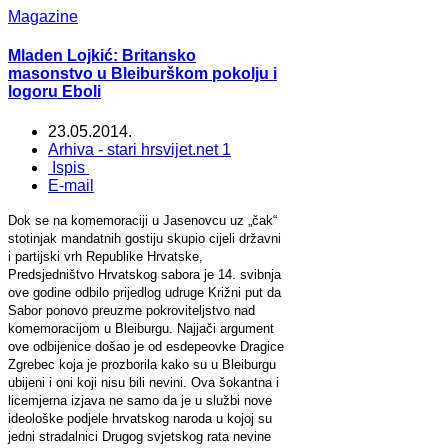
Magazine
Mladen Lojkić: Britansko
masonstvo u Bleiburškom pokolju i
logoru Eboli
23.05.2014.
Arhiva - stari hrsvijet.net 1
Ispis
E-mail
Dok se na komemoraciji u Jasenovcu uz „čak“
stotinjak mandatnih gostiju skupio cijeli državni
i partijski vrh Republike Hrvatske,
Predsjedništvo Hrvatskog sabora je 14. svibnja
ove godine odbilo prijedlog udruge Križni put da
Sabor ponovo preuzme pokroviteljstvo nad
komemoracijom u Bleiburgu. Najjači argument
ove odbijenice došao je od esdepeovke Dragice
Zgrebec koja je prozborila kako su u Bleiburgu
ubijeni i oni koji nisu bili nevini. Ova šokantna i
licemjerna izjava ne samo da je u službi nove
ideološke podjele hrvatskog naroda u kojoj su
jedni stradalnici Drugog svjetskog rata nevine