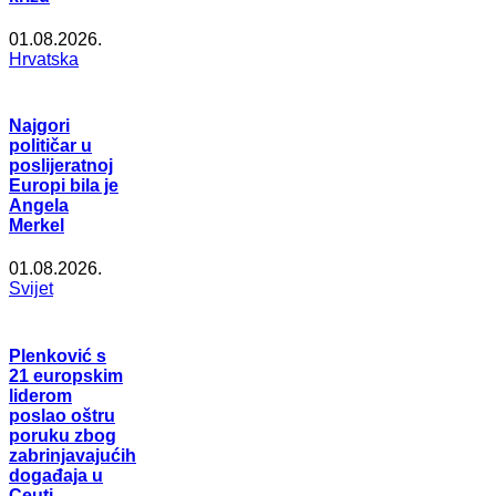
01.08.2026.
Hrvatska
Najgori
političar u
poslijeratnoj
Europi bila je
Angela
Merkel
01.08.2026.
Svijet
Plenković s
21 europskim
liderom
poslao oštru
poruku zbog
zabrinjavajućih
događaja u
Ceuti