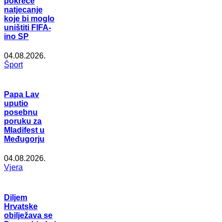
pokreće
natjecanje
koje bi moglo
uništiti FIFA-
ino SP
04.08.2026.
Šport
Papa Lav
uputio
posebnu
poruku za
Mladifest u
Međugorju
04.08.2026.
Vjera
Diljem
Hrvatske
obilježava se