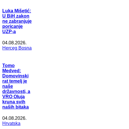
Luka Mišetić:
U BiH zakon
ne zabranjuje
poricanje
UZP-a
04.08.2026.
Herceg Bosna
Tomo
Medved:
Domovinski
rat temelj je
naše
državnosti, a
VRO Oluja
kruna svih
naših bitaka
04.08.2026.
Hrvatska