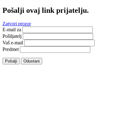
Pošalji ovaj link prijatelju.
Zatvori prozor
E-mail za
Pošiljatelj
Vaš e-mail
Predmet
Pošalji
Odustani