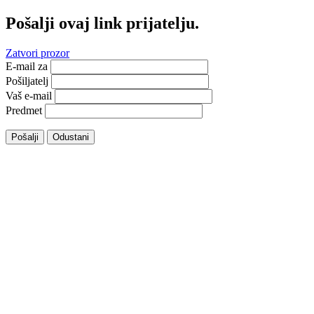
Pošalji ovaj link prijatelju.
Zatvori prozor
E-mail za
Pošiljatelj
Vaš e-mail
Predmet
Pošalji
Odustani