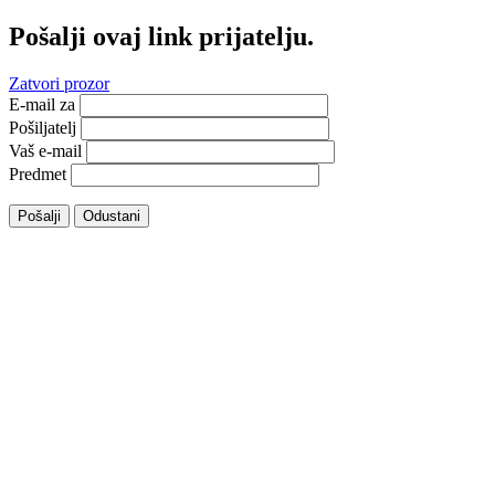
Pošalji ovaj link prijatelju.
Zatvori prozor
E-mail za
Pošiljatelj
Vaš e-mail
Predmet
Pošalji
Odustani