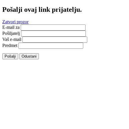
Pošalji ovaj link prijatelju.
Zatvori prozor
E-mail za
Pošiljatelj
Vaš e-mail
Predmet
Pošalji
Odustani