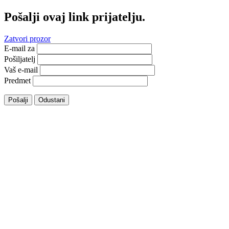
Pošalji ovaj link prijatelju.
Zatvori prozor
E-mail za
Pošiljatelj
Vaš e-mail
Predmet
Pošalji
Odustani