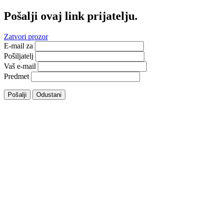
Pošalji ovaj link prijatelju.
Zatvori prozor
E-mail za
Pošiljatelj
Vaš e-mail
Predmet
Pošalji
Odustani