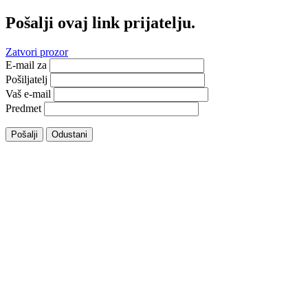
Pošalji ovaj link prijatelju.
Zatvori prozor
E-mail za
Pošiljatelj
Vaš e-mail
Predmet
Pošalji
Odustani