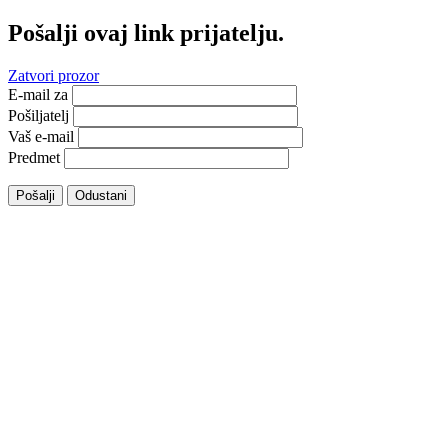
Pošalji ovaj link prijatelju.
Zatvori prozor
E-mail za
Pošiljatelj
Vaš e-mail
Predmet
Pošalji
Odustani