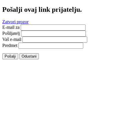
Pošalji ovaj link prijatelju.
Zatvori prozor
E-mail za
Pošiljatelj
Vaš e-mail
Predmet
Pošalji
Odustani