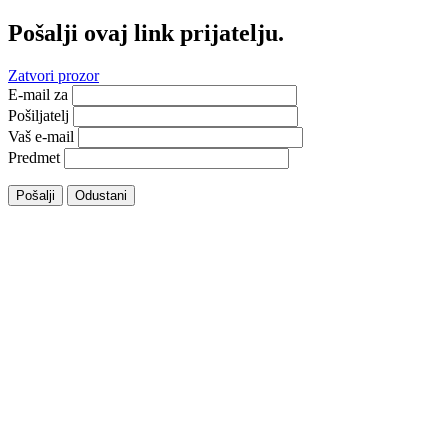
Pošalji ovaj link prijatelju.
Zatvori prozor
E-mail za
Pošiljatelj
Vaš e-mail
Predmet
Pošalji
Odustani