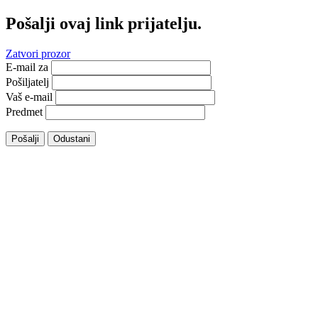
Pošalji ovaj link prijatelju.
Zatvori prozor
E-mail za
Pošiljatelj
Vaš e-mail
Predmet
Pošalji
Odustani