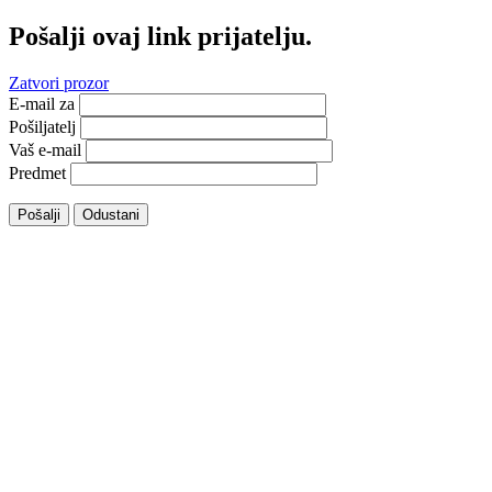
Pošalji ovaj link prijatelju.
Zatvori prozor
E-mail za
Pošiljatelj
Vaš e-mail
Predmet
Pošalji
Odustani