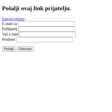
Pošalji ovaj link prijatelju.
Zatvori prozor
E-mail za
Pošiljatelj
Vaš e-mail
Predmet
Pošalji
Odustani