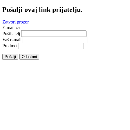
Pošalji ovaj link prijatelju.
Zatvori prozor
E-mail za
Pošiljatelj
Vaš e-mail
Predmet
Pošalji
Odustani