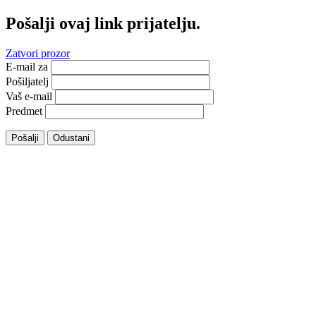
Pošalji ovaj link prijatelju.
Zatvori prozor
E-mail za
Pošiljatelj
Vaš e-mail
Predmet
Pošalji
Odustani