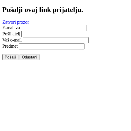
Pošalji ovaj link prijatelju.
Zatvori prozor
E-mail za
Pošiljatelj
Vaš e-mail
Predmet
Pošalji
Odustani