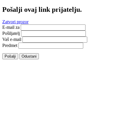
Pošalji ovaj link prijatelju.
Zatvori prozor
E-mail za
Pošiljatelj
Vaš e-mail
Predmet
Pošalji
Odustani