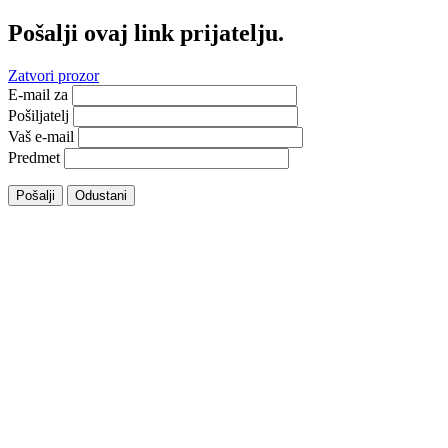
Pošalji ovaj link prijatelju.
Zatvori prozor
E-mail za
Pošiljatelj
Vaš e-mail
Predmet
Pošalji
Odustani