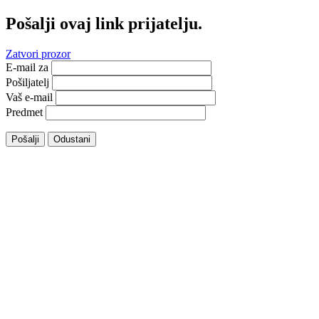
Pošalji ovaj link prijatelju.
Zatvori prozor
E-mail za
Pošiljatelj
Vaš e-mail
Predmet
Pošalji
Odustani