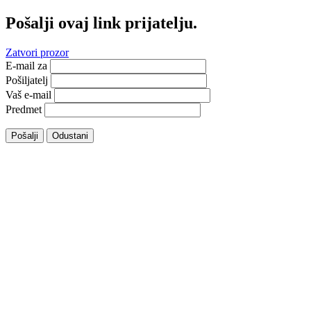
Pošalji ovaj link prijatelju.
Zatvori prozor
E-mail za
Pošiljatelj
Vaš e-mail
Predmet
Pošalji
Odustani