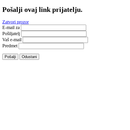
Pošalji ovaj link prijatelju.
Zatvori prozor
E-mail za
Pošiljatelj
Vaš e-mail
Predmet
Pošalji
Odustani