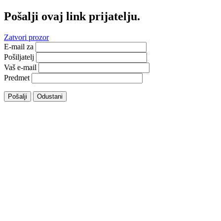
Pošalji ovaj link prijatelju.
Zatvori prozor
E-mail za
Pošiljatelj
Vaš e-mail
Predmet
Pošalji
Odustani