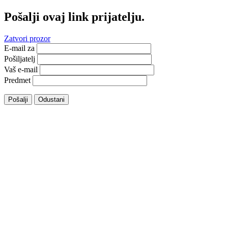
Pošalji ovaj link prijatelju.
Zatvori prozor
E-mail za
Pošiljatelj
Vaš e-mail
Predmet
Pošalji
Odustani