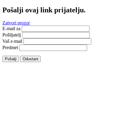
Pošalji ovaj link prijatelju.
Zatvori prozor
E-mail za
Pošiljatelj
Vaš e-mail
Predmet
Pošalji
Odustani