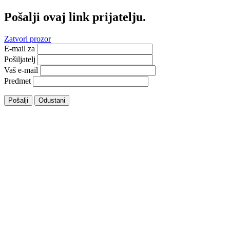
Pošalji ovaj link prijatelju.
Zatvori prozor
E-mail za
Pošiljatelj
Vaš e-mail
Predmet
Pošalji
Odustani