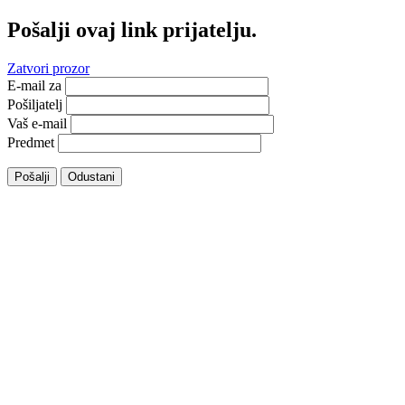
Pošalji ovaj link prijatelju.
Zatvori prozor
E-mail za
Pošiljatelj
Vaš e-mail
Predmet
Pošalji
Odustani