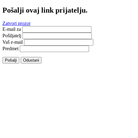
Pošalji ovaj link prijatelju.
Zatvori prozor
E-mail za
Pošiljatelj
Vaš e-mail
Predmet
Pošalji
Odustani