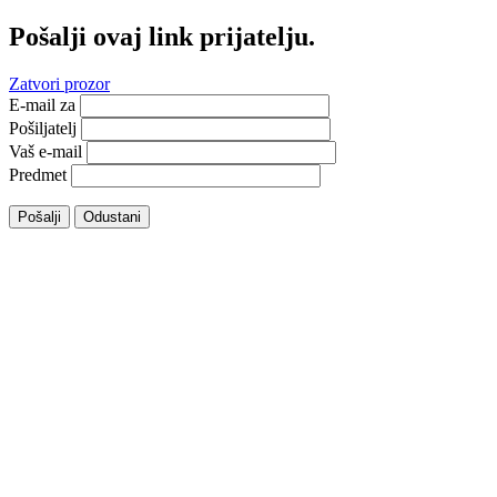
Pošalji ovaj link prijatelju.
Zatvori prozor
E-mail za
Pošiljatelj
Vaš e-mail
Predmet
Pošalji
Odustani