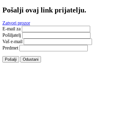
Pošalji ovaj link prijatelju.
Zatvori prozor
E-mail za
Pošiljatelj
Vaš e-mail
Predmet
Pošalji
Odustani