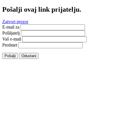
Pošalji ovaj link prijatelju.
Zatvori prozor
E-mail za
Pošiljatelj
Vaš e-mail
Predmet
Pošalji
Odustani