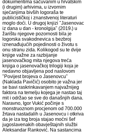
dokuimentima sačuvanim u hrvatskim
(i drugim) arhivima, u izvornim
sjećanjima bivših logoraša te
publicističkoj i znanstvenoj literaturi
moglo doći. U drugoj knjizi "Jasenovac
iz dana u dan - kronolgija" (2019.) u
žarištu njegove pozornosti bila je
logorska svakodnevica s bezbroj
iznenađujućih pojedinosti o životu s
onu stranu zida. Kolikogod su te dvije
knjige važne za razbijanje
jasenovačkog mita njegova treća
knjiga o jasenovačkoj trilogiji koja je
nedavno objavljena pod naslovom
"Povijest brojeva o Jasenovcu"
(Naklada Pavičić) osobito je važna jer
se bavi raskrinkavanjem najvažnijeg
faktora na temelju kojega je nastao taj
mit i održao se sve do današnjih dana.
Naravno, Igor Vukić počinje s
monstruoznom procjenom od 700.000
žrtava nastadalih u Jasenovcu i otkriva
da je iza tog broja stajao moćni šef
jugoslavenakih obavještajnih službi
Aleksandar Ranković. Na sastancima