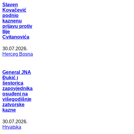
Slaven
Kovačević
podnio
kaznenu
prijavu protiv
Ilije
Cvitanovića
30.07.2026.
Herceg Bosna
General JNA
Đukić i
šestorica
zapovjednika
osuđeni na
višegodišnje
zatvorske
kazne
30.07.2026.
Hrvatska