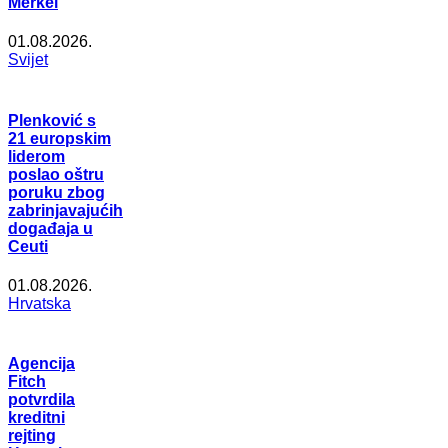
Merkel
01.08.2026.
Svijet
Plenković s
21 europskim
liderom
poslao oštru
poruku zbog
zabrinjavajućih
događaja u
Ceuti
01.08.2026.
Hrvatska
Agencija
Fitch
potvrdila
kreditni
rejting