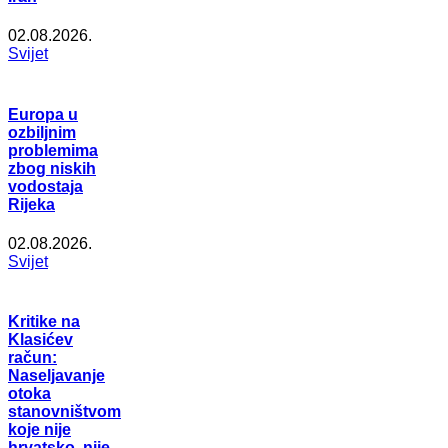
02.08.2026.
Svijet
Europa u
ozbiljnim
problemima
zbog niskih
vodostaja
Rijeka
02.08.2026.
Svijet
Kritike na
Klasićev
račun:
Naseljavanje
otoka
stanovništvom
koje nije
hrvatsko, nije