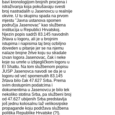
bavi kronologijom brojnih procjena i
istraživanja koja pokušavaju svesti
broj nastradalih u Jasenovcu u realnije
okvire. U tu skupinu spada na prvom
mjestu "Javna ustanova spomen
područja Jasenovac" kao službena
institucija u Republici Hrvatskoj.
Njezin popis sadrži 83.145 navodnih
žrtava u logoru, ali je u brojnim
istupima i napisima taj broj ozbiljno
doveden u pitanje jer se na njemu
nalaze brojne žrtve koju su stradale
izvan logora Jasenovac, čak i neke
koje su umrle u izbjegličkom logoru u
El Shattu. Na tom službenom popisu
JUSP Jasenovca navodi se da je u
logoru od već spomenutih 83.145
žrtava bilo čak 47.627 Srba. Prema
svim dostupnim podatcima i
dokumentima u Jasenovcu je bilo tek
nekoliko stotina Srba, pa službeni broj
od 47.627 ubijenih Srba predstavlja
još jednu kolosalnu laž velikosrpske
propagande koju podržava službena
politika Republike Hrvatske (?!).