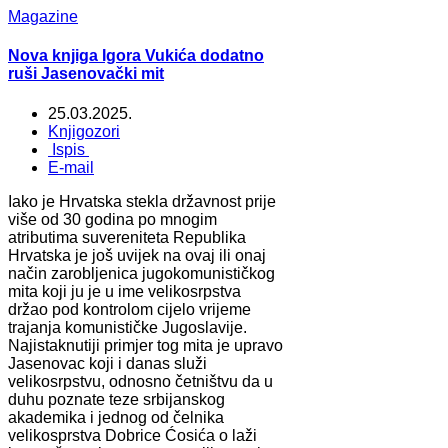
Magazine
Nova knjiga Igora Vukića dodatno
ruši Jasenovački mit
25.03.2025.
Knjigozori
Ispis
E-mail
Iako je Hrvatska stekla državnost prije
više od 30 godina po mnogim
atributima suvereniteta Republika
Hrvatska je još uvijek na ovaj ili onaj
način zarobljenica jugokomunističkog
mita koji ju je u ime velikosrpstva
držao pod kontrolom cijelo vrijeme
trajanja komunističke Jugoslavije.
Najistaknutiji primjer tog mita je upravo
Jasenovac koji i danas služi
velikosrpstvu, odnosno četništvu da u
duhu poznate teze srbijanskog
akademika i jednog od čelnika
velikosprstva Dobrice Ćosića o laži