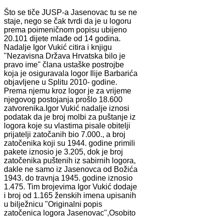
Što se tiče JUSP-a Jasenovac tu se ne
staje, nego se čak tvrdi da je u logoru
prema poimeničnom popisu ubijeno
20.101 dijete mlađe od 14 godina.
Nadalje Igor Vukić citira i knjigu
"Nezavisna Država Hrvatska bilo je
pravo ime" člana ustaške postrojbe
koja je osiguravala logor Ilije Barbarića
objavljene u Splitu 2010- godine.
Prema njemu kroz logor je za vrijeme
njegovog postojanja prošlo 18.600
zatvorenika.Igor Vukić nadalje iznosi
podatak da je broj molbi za puštanje iz
logora koje su vlastima pisale obitelji
prijatelji zatočanih bio 7.000., a broj
zatočenika koji su 1944. godine primili
pakete iznosio je 3.205, dok je broj
zatočenika puštenih iz sabirnih logora,
dakle ne samo iz Jasenovca od Božića
1943. do travnja 1945. godine iznosio
1.475. Tim brojevima Igor Vukić dodaje
i broj od 1.165 ženskih imena upisanih
u bilježnicu "Originalni popis
zatočenica logora Jasenovac",Osobito