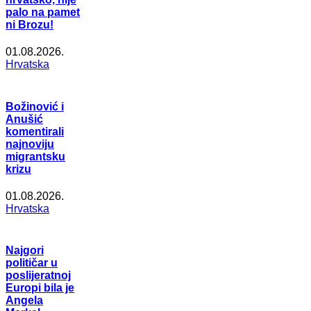
palo na pamet
ni Brozu!
01.08.2026.
Hrvatska
Božinović i
Anušić
komentirali
najnoviju
migrantsku
krizu
01.08.2026.
Hrvatska
Najgori
političar u
poslijeratnoj
Europi bila je
Angela