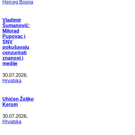
Herceg Bosna
Vladimir
Šumanović:
Milorad
Pupovac i
SNV
pokušavaju
cenzurirati
znanost i
medije
30.07.2026.
Hrvatska
Uhićen Željko
Kerum
30.07.2026.
Hrvatska