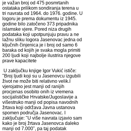
je važan broj od 475 posmrtanih
ostataka prilikom sondiranja terena u
tri navrata od 1964. do 1976. godine. U
logoru je prema dokumentu iz 1945.
godine bilo zatočeno 373 pripadnika
islamske vjere. Pored niza drugih
podataka koji upotpunjuju pravu a ne
lažnu sliku logora Jasenovac jedna od
ključnih činjenica je i broj od samo 6
baraka od kojih je svaka mogla primiti
200 ljudi koji najbolje ilustrira njegove
prave kapacitete
U zaključku knjige Igor Vukić ističe:
"Broj ljudi koji su u Jasenovcu izgubili
život ne može biti relativno velik.I
vjerojatno jest manji od ranijih
procjenas osobito onih iz vremena
socijalističke Hrvatske/Jugoslavije a
višestruko manji od popisa navodnih
žrtava koji održava Javna ustanova
spomen područja Jasenovac. I
zaključuje: "U više navrata izjavio sam
kako je broj žrtava Jasenovca daleko
manji od 7.000", pa taj podatak