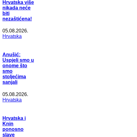
Hrvatska više
nikada neće
biti
nezaštićena!
05.08.2026.
Hrvatska
Anušić:
Uspjeli smo u
onome što
smo
stoljećima
sanjali
05.08.2026.
Hrvatska
Hrvatska i
Knin
ponosno
slave