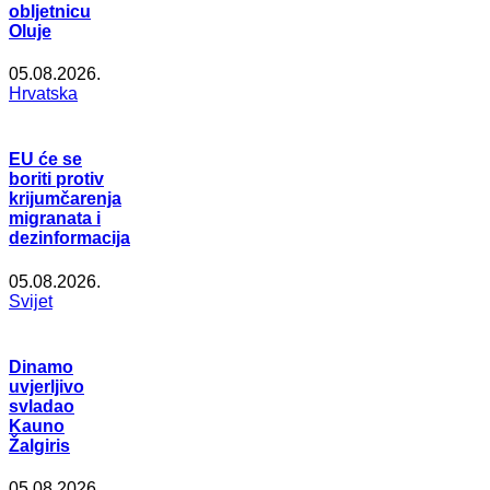
obljetnicu
Oluje
05.08.2026.
Hrvatska
EU će se
boriti protiv
krijumčarenja
migranata i
dezinformacija
05.08.2026.
Svijet
Dinamo
uvjerljivo
svladao
Kauno
Žalgiris
05.08.2026.