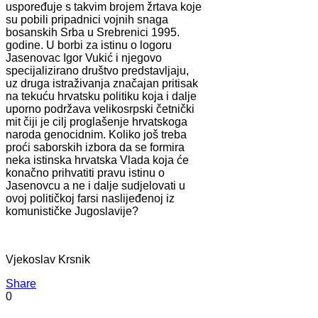
uspoređuje s takvim brojem žrtava koje
su pobili pripadnici vojnih snaga
bosanskih Srba u Srebrenici 1995.
godine. U borbi za istinu o logoru
Jasenovac Igor Vukić i njegovo
specijalizirano društvo predstavljaju,
uz druga istraživanja značajan pritisak
na tekuću hrvatsku politiku koja i dalje
uporno podržava velikosrpski četnički
mit čiji je cilj proglašenje hrvatskoga
naroda genocidnim. Koliko još treba
proći saborskih izbora da se formira
neka istinska hrvatska Vlada koja će
konačno prihvatiti pravu istinu o
Jasenovcu a ne i dalje sudjelovati u
ovoj političkoj farsi naslijeđenoj iz
komunističke Jugoslavije?
Vjekoslav Krsnik
Share
0