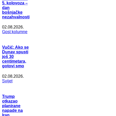
5. kolovoza –
dan
bošnjačke
nezahvalnosti
02.08.2026.
Gost kolumne
Vučić: Ako se
Dunav spusti
još 30
centimetara,
gotovi smo
02.08.2026.
Svijet
Trump
otkazao
planirane
napade na
Iran