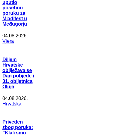
uputio
posebnu
poruku za
Mladifest u
Međugorju
04.08.2026.
Vjera
Diljem
Hrvatske
obilježava se
Dan pobjede i
31. obljetnica
Oluje
04.08.2026.
Hrvatska
Priveden
zbog poruka:
“Klali smo