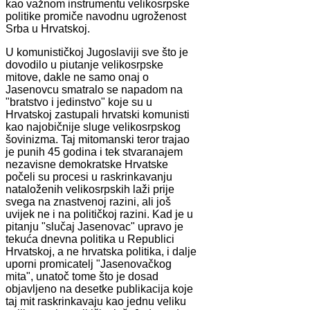
kao važnom instrumentu velikosrpske
politike promiče navodnu ugroženost
Srba u Hrvatskoj.
U komunističkoj Jugoslaviji sve što je
dovodilo u piutanje velikosrpske
mitove, dakle ne samo onaj o
Jasenovcu smatralo se napadom na
"bratstvo i jedinstvo" koje su u
Hrvatskoj zastupali hrvatski komunisti
kao najobičnije sluge velikosrpskog
šovinizma. Taj mitomanski teror trajao
je punih 45 godina i tek stvaranajem
nezavisne demokratske Hrvatske
počeli su procesi u raskrinkavanju
nataloženih velikosrpskih laži prije
svega na znastvenoj razini, ali još
uvijek ne i na političkoj razini. Kad je u
pitanju "slučaj Jasenovac" upravo je
tekuća dnevna politika u Republici
Hrvatskoj, a ne hrvatska politika, i dalje
uporni promicatelj "Jasenovačkog
mita", unatoč tome što je dosad
objavljeno na desetke publikacija koje
taj mit raskrinkavaju kao jednu veliku