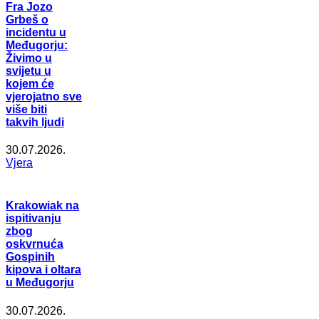
Fra Jozo
Grbeš o
incidentu u
Međugorju:
Živimo u
svijetu u
kojem će
vjerojatno sve
više biti
takvih ljudi
30.07.2026.
Vjera
Krakowiak na
ispitivanju
zbog
oskvrnuća
Gospinih
kipova i oltara
u Međugorju
30.07.2026.