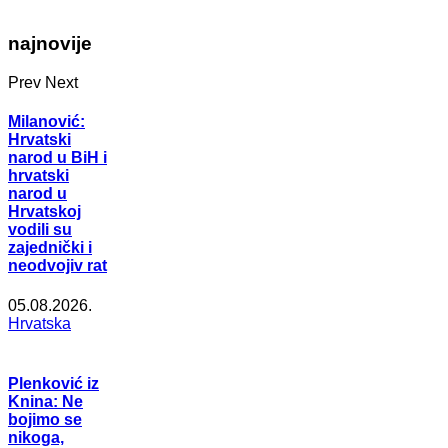
najnovije
Prev
Next
Milanović:
Hrvatski
narod u BiH i
hrvatski
narod u
Hrvatskoj
vodili su
zajednički i
neodvojiv rat
05.08.2026.
Hrvatska
Plenković iz
Knina: Ne
bojimo se
nikoga,