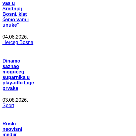
vas u
Srednjoj
Bosni, klat
ćemo vam i
unuke”
04.08.2026.
Herceg Bosna
Dinamo
saznao
mogućeg
suparnika u
play-offu Lige
prvaka
03.08.2026.
Šport
Ruski
neovisni
mediji: