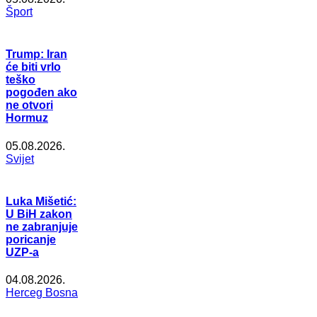
Šport
Trump: Iran
će biti vrlo
teško
pogođen ako
ne otvori
Hormuz
05.08.2026.
Svijet
Luka Mišetić:
U BiH zakon
ne zabranjuje
poricanje
UZP-a
04.08.2026.
Herceg Bosna