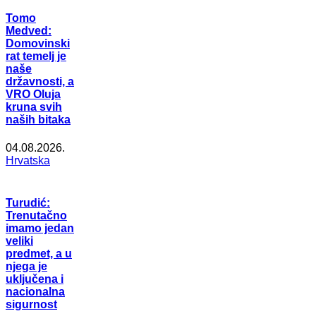
Tomo
Medved:
Domovinski
rat temelj je
naše
državnosti, a
VRO Oluja
kruna svih
naših bitaka
04.08.2026.
Hrvatska
Turudić:
Trenutačno
imamo jedan
veliki
predmet, a u
njega je
uključena i
nacionalna
sigurnost