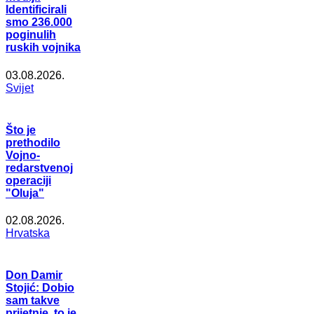
Identificirali
smo 236.000
poginulih
ruskih vojnika
03.08.2026.
Svijet
Što je
prethodilo
Vojno-
redarstvenoj
operaciji
"Oluja"
02.08.2026.
Hrvatska
Don Damir
Stojić: Dobio
sam takve
prijetnje, to je