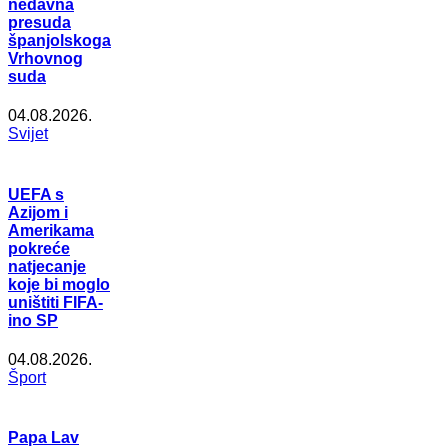
nedavna
presuda
španjolskoga
Vrhovnog
suda
04.08.2026.
Svijet
UEFA s
Azijom i
Amerikama
pokreće
natjecanje
koje bi moglo
uništiti FIFA-
ino SP
04.08.2026.
Šport
Papa Lav