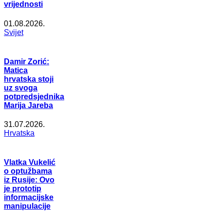
vrijednosti
01.08.2026.
Svijet
Damir Zorić:
Matica
hrvatska stoji
uz svoga
potpredsjednika
Marija Jareba
31.07.2026.
Hrvatska
Vlatka Vukelić
o optužbama
iz Rusije: Ovo
je prototip
informacijske
manipulacije