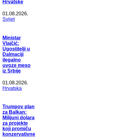
Hrvatske
01.08.2026.
Svijet
Ministar
Vlajčić:
Ugostitelji u
Dalmaciji
ilegalno
uvoze meso
iz Srbije
01.08.2026.
Hrvatska
Trumpov plan
za Balkan:
Milijuni dolara
za projekte
koji promiču
konzervativne