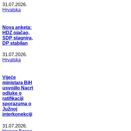
31.07.2026.
Hrvatska
Nova anketa:
HDZ ojačao,
SDP stagnira,
DP stabilan
31.07.2026.
Hrvatska
Vijeće
ministara BiH
usvojilo Nacrt
odluke o
ratifikaciji
sporazuma o
Južnoj
interkonekciji
31.07.2026.