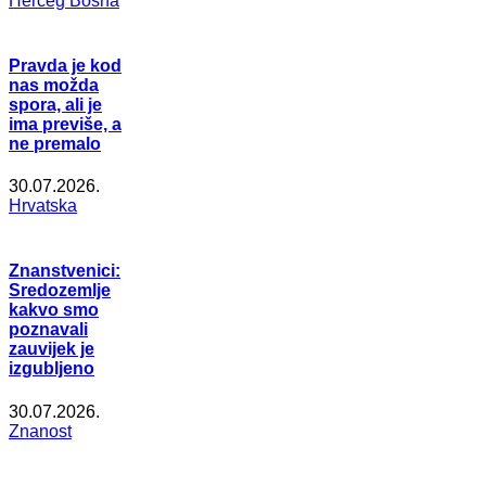
Herceg Bosna
Pravda je kod
nas možda
spora, ali je
ima previše, a
ne premalo
30.07.2026.
Hrvatska
Znanstvenici:
Sredozemlje
kakvo smo
poznavali
zauvijek je
izgubljeno
30.07.2026.
Znanost