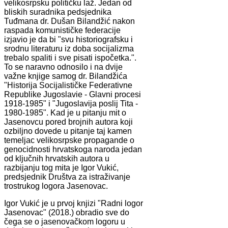
velikosrpsku političku laž. Jedan od
bliskih suradnika pedsjednika
Tuđmana dr. Dušan Bilandžić nakon
raspada komunističke federacije
izjavio je da bi "svu historiografsku i
srodnu literaturu iz doba socijalizma
trebalo spaliti i sve pisati ispočetka.".
To se naravno odnosilo i na dvije
važne knjige samog dr. Bilandžića
"Historija Socijalističke Federativne
Republike Jugoslavie - Glavni procesi
1918-1985" i "Jugoslavija poslij Tita -
1980-1985". Kad je u pitanju mit o
Jasenovcu pored brojnih autora koji
ozbiljno dovede u pitanje taj kamen
temeljac velikosrpske propagande o
genocidnosti hrvatskoga naroda jedan
od ključnih hrvatskih autora u
razbijanju tog mita je Igor Vukić,
predsjednik Društva za istraživanje
trostrukog logora Jasenovac.
Igor Vukić je u prvoj knjizi "Radni logor
Jasenovac" (2018.) obradio sve do
čega se o jasenovačkom logoru u