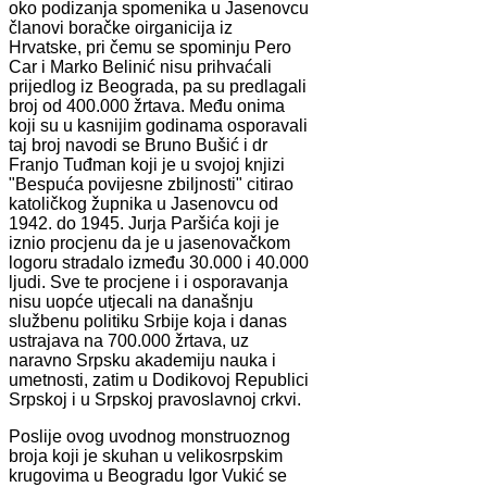
oko podizanja spomenika u Jasenovcu
članovi boračke oirganicija iz
Hrvatske, pri čemu se spominju Pero
Car i Marko Belinić nisu prihvaćali
prijedlog iz Beograda, pa su predlagali
broj od 400.000 žrtava. Među onima
koji su u kasnijim godinama osporavali
taj broj navodi se Bruno Bušić i dr
Franjo Tuđman koji je u svojoj knjizi
"Bespuća povijesne zbiljnosti" citirao
katoličkog župnika u Jasenovcu od
1942. do 1945. Jurja Paršića koji je
iznio procjenu da je u jasenovačkom
logoru stradalo između 30.000 i 40.000
ljudi. Sve te procjene i i osporavanja
nisu uopće utjecali na današnju
službenu politiku Srbije koja i danas
ustrajava na 700.000 žrtava, uz
naravno Srpsku akademiju nauka i
umetnosti, zatim u Dodikovoj Republici
Srpskoj i u Srpskoj pravoslavnoj crkvi.
Poslije ovog uvodnog monstruoznog
broja koji je skuhan u velikosrpskim
krugovima u Beogradu Igor Vukić se