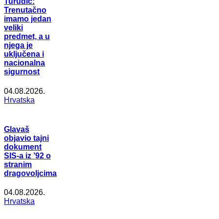
Turudić:
Trenutačno
imamo jedan
veliki
predmet, a u
njega je
uključena i
nacionalna
sigurnost
04.08.2026.
Hrvatska
Glavaš
objavio tajni
dokument
SIS-a iz ’92 o
stranim
dragovoljcima
04.08.2026.
Hrvatska