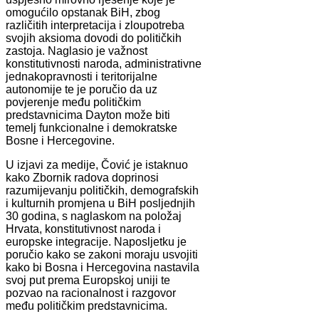
omogućilo opstanak BiH, zbog
različitih interpretacija i zloupotreba
svojih aksioma dovodi do političkih
zastoja. Naglasio je važnost
konstitutivnosti naroda, administrativne
jednakopravnosti i teritorijalne
autonomije te je poručio da uz
povjerenje među političkim
predstavnicima Dayton može biti
temelj funkcionalne i demokratske
Bosne i Hercegovine.
U izjavi za medije, Čović je istaknuo
kako Zbornik radova doprinosi
razumijevanju političkih, demografskih
i kulturnih promjena u BiH posljednjih
30 godina, s naglaskom na položaj
Hrvata, konstitutivnost naroda i
europske integracije. Naposljetku je
poručio kako se zakoni moraju usvojiti
kako bi Bosna i Hercegovina nastavila
svoj put prema Europskoj uniji te
pozvao na racionalnost i razgovor
među političkim predstavnicima.