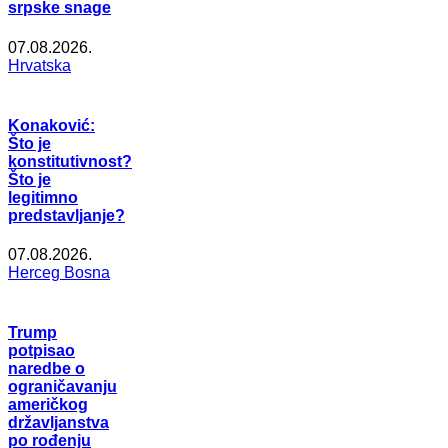
srpske snage
07.08.2026.
Hrvatska
Konaković:
Što je
konstitutivnost?
Što je
legitimno
predstavljanje?
07.08.2026.
Herceg Bosna
Trump
potpisao
naredbe o
ograničavanju
američkog
državljanstva
po rođenju