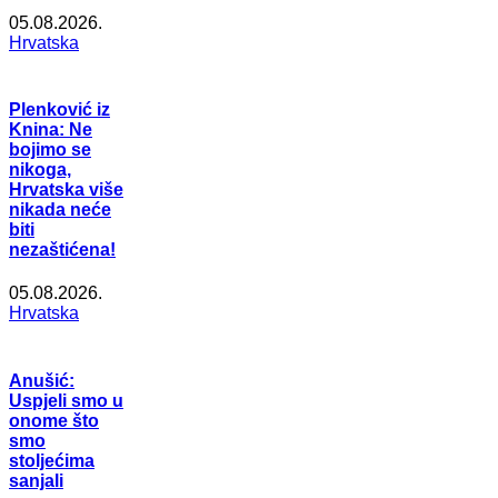
05.08.2026.
Hrvatska
Plenković iz
Knina: Ne
bojimo se
nikoga,
Hrvatska više
nikada neće
biti
nezaštićena!
05.08.2026.
Hrvatska
Anušić:
Uspjeli smo u
onome što
smo
stoljećima
sanjali