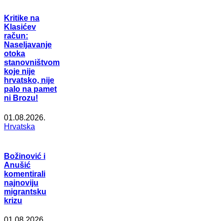
Kritike na
Klasićev
račun:
Naseljavanje
otoka
stanovništvom
koje nije
hrvatsko, nije
palo na pamet
ni Brozu!
01.08.2026.
Hrvatska
Božinović i
Anušić
komentirali
najnoviju
migrantsku
krizu
01.08.2026.