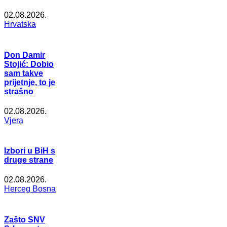
02.08.2026.
Hrvatska
Don Damir
Stojić: Dobio
sam takve
prijetnje, to je
strašno
02.08.2026.
Vjera
Izbori u BiH s
druge strane
02.08.2026.
Herceg Bosna
Zašto SNV