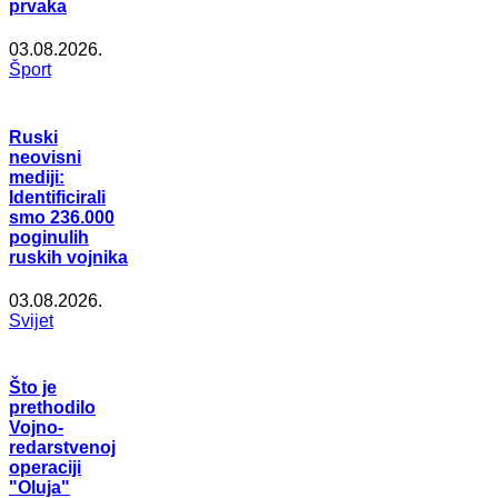
prvaka
03.08.2026.
Šport
Ruski
neovisni
mediji:
Identificirali
smo 236.000
poginulih
ruskih vojnika
03.08.2026.
Svijet
Što je
prethodilo
Vojno-
redarstvenoj
operaciji
"Oluja"