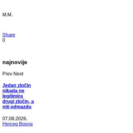
M.M.
Share
0
najnovije
Prev
Next
Jedan zločin
nikada ne
legitimira
drugi zločin, a
niti odmazdu
07.08.2026.
Herceg Bosna