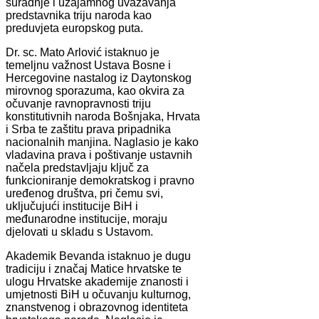
suradnje i uzajamnog uvažavanja
predstavnika triju naroda kao
preduvjeta europskog puta.
Dr. sc. Mato Arlović istaknuo je
temeljnu važnost Ustava Bosne i
Hercegovine nastalog iz Daytonskog
mirovnog sporazuma, kao okvira za
očuvanje ravnopravnosti triju
konstitutivnih naroda Bošnjaka, Hrvata
i Srba te zaštitu prava pripadnika
nacionalnih manjina. Naglasio je kako
vladavina prava i poštivanje ustavnih
načela predstavljaju ključ za
funkcioniranje demokratskog i pravno
uređenog društva, pri čemu svi,
uključujući institucije BiH i
međunarodne institucije, moraju
djelovati u skladu s Ustavom.
Akademik Bevanda istaknuo je dugu
tradiciju i značaj Matice hrvatske te
ulogu Hrvatske akademije znanosti i
umjetnosti BiH u očuvanju kulturnog,
znanstvenog i obrazovnog identiteta