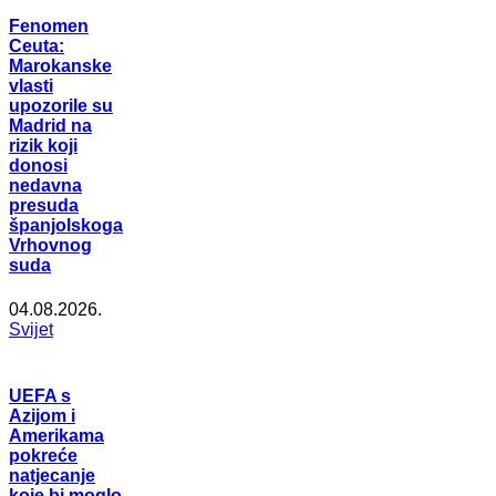
Fenomen
Ceuta:
Marokanske
vlasti
upozorile su
Madrid na
rizik koji
donosi
nedavna
presuda
španjolskoga
Vrhovnog
suda
04.08.2026.
Svijet
UEFA s
Azijom i
Amerikama
pokreće
natjecanje
koje bi moglo