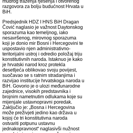
mudrog traženja rješenja i otvorenog
razgovora za bolju budućnost Hrvata u
BiH.
Predsjednik HDZ I HNS BiH Dragan
Čović naglasio je važnost Daytonskog
sporazuma kao temeljnog, iako
nesavršenog, mirovnog sporazuma
koji je donio mir Bosni i Hercegovini te
uspostavio njen administrativno-
teritorijalni ustroj i odredio položaj triju
konstitutivnih naroda. Istaknuo je kako
je hrvatski narod kroz protekla
desetljeća oblikovao svoju povijest,
suočavao se s ratnim stradanjima i
razvijao institucije hrvatskoga naroda u
BiH. Govorio je o ulozi međunarodne
zajednice, visokih predstavnika i
brojnim nametnutim odlukama koje su
mijenjale ustavnopravni poredak.
Zaključio je: „Bosna i Hercegovina
može preživjeti jedino kao država u
kojoj će tri konstitutivna naroda
ostvariti potpunu ustavnu
jednakopravnost“ naglasivši nužnost