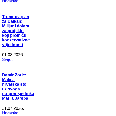
Hrvatska
Trumpov plan
za Balkan:
Milijuni dolara
za projekte
koji promiču
konzervativne
vrijednosti
01.08.2026.
Svijet
Damir Zorić:
Matica
hrvatska stoji
uz svoga
potpredsjednika
Marija Jareba
31.07.2026.
Hrvatska