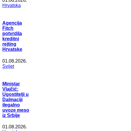
01.08.2026.
Hrvatska
Agencija
Fitch
potvrdila
kreditni
rejting
Hrvatske
01.08.2026.
Svijet
Ministar
Vlajčić:
Ugostitelji u
Dalmaciji
ilegalno
uvoze meso
iz Srbije
01.08.2026.