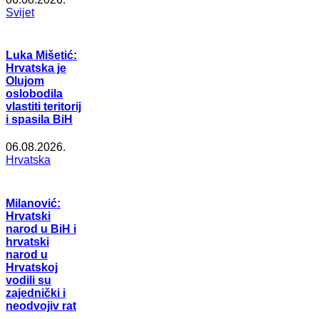
Svijet
Luka Mišetić:
Hrvatska je
Olujom
oslobodila
vlastiti teritorij
i spasila BiH
06.08.2026.
Hrvatska
Milanović:
Hrvatski
narod u BiH i
hrvatski
narod u
Hrvatskoj
vodili su
zajednički i
neodvojiv rat