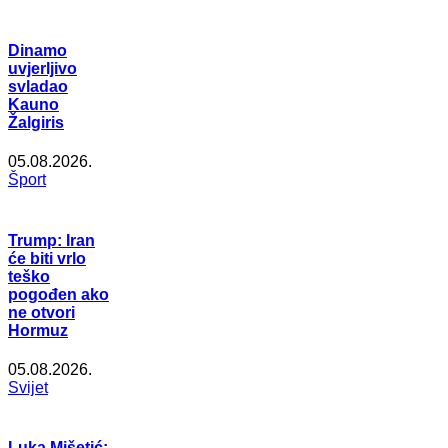
Dinamo
uvjerljivo
svladao
Kauno
Žalgiris
05.08.2026.
Šport
Trump: Iran
će biti vrlo
teško
pogođen ako
ne otvori
Hormuz
05.08.2026.
Svijet
Luka Mišetić: