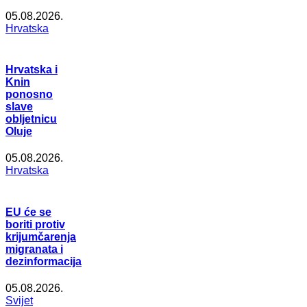
05.08.2026.
Hrvatska
Hrvatska i
Knin
ponosno
slave
obljetnicu
Oluje
05.08.2026.
Hrvatska
EU će se
boriti protiv
krijumčarenja
migranata i
dezinformacija
05.08.2026.
Svijet