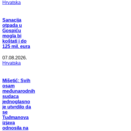
Hrvatska
Sanacija
otpada u
Gospiću
mogla bi
koštati i do
125 mil. eura
07.08.2026.
Hrvatska
Mišetić: Svih
osam
međunarodnih
sudaca
jednoglasno
je utvrdilo da
se
Tuđmanova
izjava
odnosila na