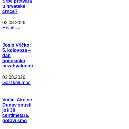
Srbe pretvara
u hrvatske
crnce?
02.08.2026.
Hrvatska
Josip Vričko:
5. kolovoza –
dan
bošnjačke
nezahvalnosti
02.08.2026.
Gost kolumne
Vučić: Ako se
Dunav spusti
još 30
centimetara,
gotovi smo