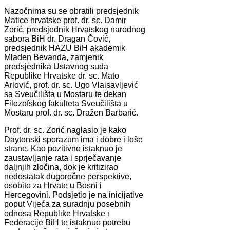
Nazočnima su se obratili predsjednik
Matice hrvatske prof. dr. sc. Damir
Zorić, predsjednik Hrvatskog narodnog
sabora BiH dr. Dragan Čović,
predsjednik HAZU BiH akademik
Mladen Bevanda, zamjenik
predsjednika Ustavnog suda
Republike Hrvatske dr. sc. Mato
Arlović, prof. dr. sc. Ugo Vlaisavljević
sa Sveučilišta u Mostaru te dekan
Filozofskog fakulteta Sveučilišta u
Mostaru prof. dr. sc. Dražen Barbarić.
Prof. dr. sc. Zorić naglasio je kako
Daytonski sporazum ima i dobre i loše
strane. Kao pozitivno istaknuo je
zaustavljanje rata i sprječavanje
daljnjih zločina, dok je kritizirao
nedostatak dugoročne perspektive,
osobito za Hrvate u Bosni i
Hercegovini. Podsjetio je na inicijative
poput Vijeća za suradnju posebnih
odnosa Republike Hrvatske i
Federacije BiH te istaknuo potrebu