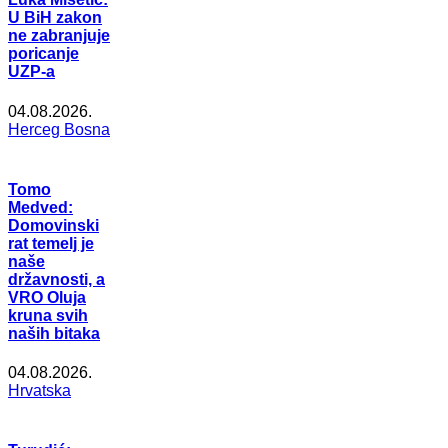
U BiH zakon
ne zabranjuje
poricanje
UZP-a
04.08.2026.
Herceg Bosna
Tomo
Medved:
Domovinski
rat temelj je
naše
državnosti, a
VRO Oluja
kruna svih
naših bitaka
04.08.2026.
Hrvatska