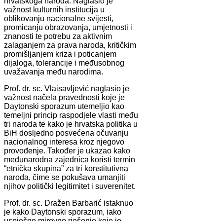
hrvatskoga naroda. Naglasio je
važnost kulturnih institucija u
oblikovanju nacionalne svijesti,
promicanju obrazovanja, umjetnosti i
znanosti te potrebu za aktivnim
zalaganjem za prava naroda, kritičkim
promišljanjem kriza i poticanjem
dijaloga, tolerancije i međusobnog
uvažavanja među narodima.
Prof. dr. sc. Vlaisavljević naglasio je
važnost načela pravednosti koje je
Daytonski sporazum utemeljio kao
temeljni princip raspodjele vlasti među
tri naroda te kako je hrvatska politika u
BiH dosljedno posvećena očuvanju
nacionalnog interesa kroz njegovo
provođenje. Također je ukazao kako
međunarodna zajednica koristi termin
“etnička skupina” za tri konstitutivna
naroda, čime se pokušava umanjiti
njihov politički legitimitet i suverenitet.
Prof. dr. sc. Dražen Barbarić istaknuo
je kako Daytonski sporazum, iako
uspješno mirovno rješenje koje je