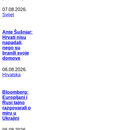
07.08.2026.
Svijet
Ante Šušnjar:
Hrvati nisu
napadali,
nego su
branili svoje
domove
06.08.2026.
Hrvatska
Bloomberg:
Europljani i
Rusi tajno
razgovarali o
miru u
Ukrajini
06.08.2026.