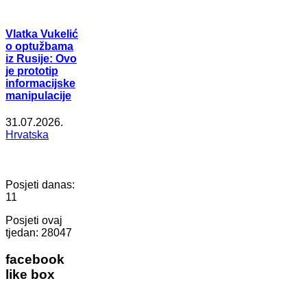
Vlatka Vukelić
o optužbama
iz Rusije: Ovo
je prototip
informacijske
manipulacije
31.07.2026.
Hrvatska
Posjeti danas:
11
Posjeti ovaj
tjedan:
28047
facebook
like box