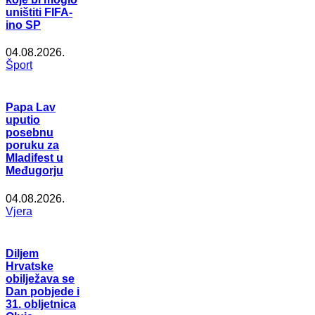
uništiti FIFA-
ino SP
04.08.2026.
Šport
Papa Lav
uputio
posebnu
poruku za
Mladifest u
Međugorju
04.08.2026.
Vjera
Diljem
Hrvatske
obilježava se
Dan pobjede i
31. obljetnica