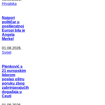
Hrvatska
Najgori
političar u
poslijeratnoj
Europi bila je
Angela
Merkel
01.08.2026.
Svijet
Plenković s
21 europskim
liderom
poslao oštru
poruku zbog
zabrinjavajućih
događaja u
Ceuti