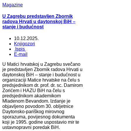
Magazine
U Zagrebu predstavljen Zbornik
radova Hrvati u daytonskoj BiH –
stanje i budućnost
10.12.2025.
Knjigozori
Ispis
E-mail
U Matici hrvatskoj u Zagrebu svečano
je predstavljen Zbornik radova Hrvati u
daytonskoj BiH – stanje i budućnost u
organizaciji Matice hrvatske na čelu s
predsjednikom dr. prof. dr. sc. Damirom
Zorićem i HAZU BiH na čelu s
predsjednikom akademikom
Mladenom Bevandom. Izdanje je
objavljeno povodom 30. obljetnice
Daytonsko-pariškog mirovnog
sporazuma, povijesnog dokumenta
koji je 1995. godine uspostavio mir te
ustavnopravni poredak BiH.