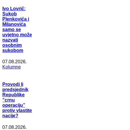
Ivo Lovrić:
Sukob
Plenkovića i
Milanovića
samo se
uvjetno može
nazvati
osobnim
sukobom
07.08.2026.
Kolumne
Provodi li
predsjednik
Republike
“crnu
operaciju”
protiv vlastite
nacije?
07.08.2026.