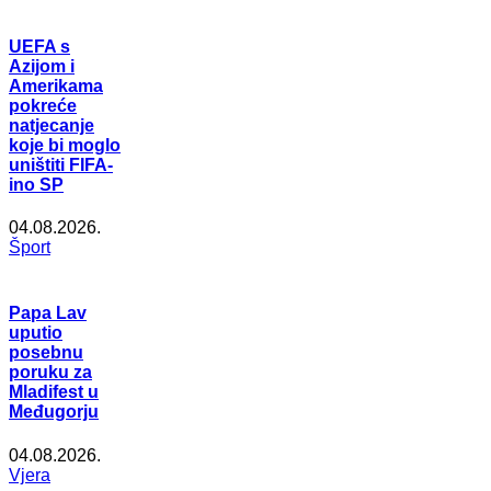
UEFA s
Azijom i
Amerikama
pokreće
natjecanje
koje bi moglo
uništiti FIFA-
ino SP
04.08.2026.
Šport
Papa Lav
uputio
posebnu
poruku za
Mladifest u
Međugorju
04.08.2026.
Vjera