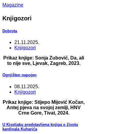
Magazine
Knjigozori
Dobrota
21.11.2025.
Knjigozori
Prikaz knjige: Sonja Zubović, Da, ali
to nije sve, Ljevak, Zagreb, 2023.
Ognjišten napojen
08.11.2025.
Knjigozori
Prikaz knjige: Stijepo Mijović Kočan,
Antej pjeva na svojoj zemlji, HNV
Crne Gore, Tivat, 2024.
U Kiseljaku predstavljena knjiga o životu
kardinala Kuharića