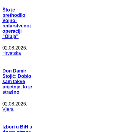
Što je
prethodilo
Vojno-
redarstvenoj
operaciji
"Oluja"
02.08.2026.
Hrvatska
Don Damir
Stojić: Dobio
sam takve
prijetnje, to je
strašno
02.08.2026.
Vjera
Izbori u BiH s