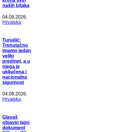
kruna svih
naših bitaka
04.08.2026.
Hrvatska
Turudić:
Trenutačno
imamo jedan
veliki
predmet, a u
njega je
uključena i
nacionalna
sigurnost
04.08.2026.
Hrvatska
Glavaš
objavio tajni
dokument