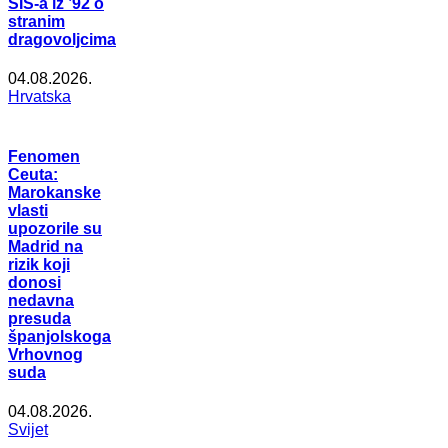
SIS-a iz ’92 o
stranim
dragovoljcima
04.08.2026.
Hrvatska
Fenomen
Ceuta:
Marokanske
vlasti
upozorile su
Madrid na
rizik koji
donosi
nedavna
presuda
španjolskoga
Vrhovnog
suda
04.08.2026.
Svijet