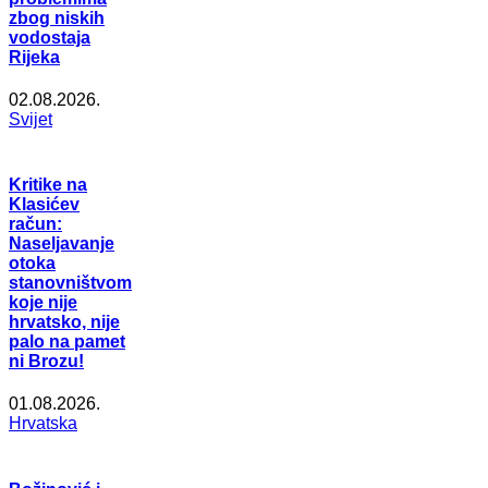
zbog niskih
vodostaja
Rijeka
02.08.2026.
Svijet
Kritike na
Klasićev
račun:
Naseljavanje
otoka
stanovništvom
koje nije
hrvatsko, nije
palo na pamet
ni Brozu!
01.08.2026.
Hrvatska