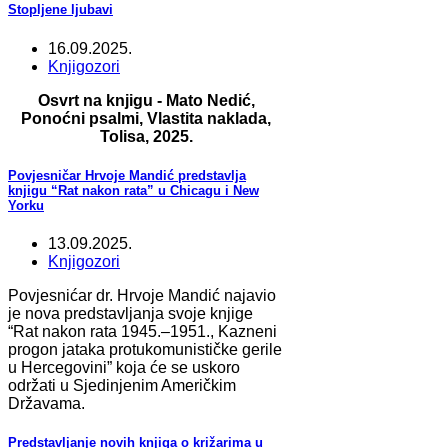
Stopljene ljubavi
16.09.2025.
Knjigozori
Osvrt na knjigu - Mato Nedić,
Ponoćni psalmi, Vlastita naklada,
Tolisa, 2025.
Povjesničar Hrvoje Mandić predstavlja
knjigu “Rat nakon rata” u Chicagu i New
Yorku
13.09.2025.
Knjigozori
Povjesnićar dr. Hrvoje Mandić najavio
je nova predstavljanja svoje knjige
“Rat nakon rata 1945.–1951., Kazneni
progon jataka protukomunističke gerile
u Hercegovini” koja će se uskoro
održati u Sjedinjenim Američkim
Državama.
Predstavljanje novih knjiga o križarima u