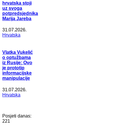
hrvatska stoji
uz svoga
potpredsjednika
Marija Jareba
31.07.2026.
Hrvatska
Vlatka Vukelić
o optužbama
iz Rusije: Ovo
je prototip
informacijske
manipulacije
31.07.2026.
Hrvatska
Posjeti danas:
221