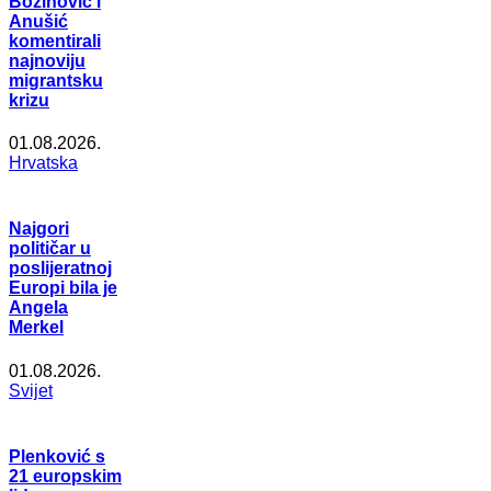
Božinović i
Anušić
komentirali
najnoviju
migrantsku
krizu
01.08.2026.
Hrvatska
Najgori
političar u
poslijeratnoj
Europi bila je
Angela
Merkel
01.08.2026.
Svijet
Plenković s
21 europskim