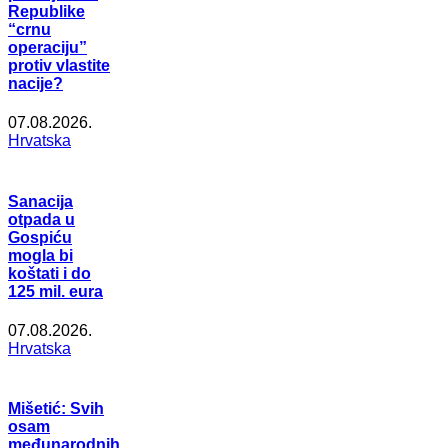
Republike
“crnu
operaciju”
protiv vlastite
nacije?
07.08.2026.
Hrvatska
Sanacija
otpada u
Gospiću
mogla bi
koštati i do
125 mil. eura
07.08.2026.
Hrvatska
Mišetić: Svih
osam
međunarodnih