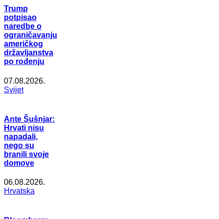
Trump
potpisao
naredbe o
ograničavanju
američkog
državljanstva
po rođenju
07.08.2026.
Svijet
Ante Šušnjar:
Hrvati nisu
napadali,
nego su
branili svoje
domove
06.08.2026.
Hrvatska