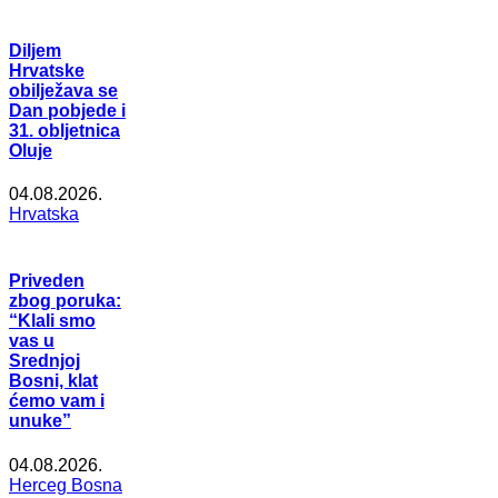
Diljem
Hrvatske
obilježava se
Dan pobjede i
31. obljetnica
Oluje
04.08.2026.
Hrvatska
Priveden
zbog poruka:
“Klali smo
vas u
Srednjoj
Bosni, klat
ćemo vam i
unuke”
04.08.2026.
Herceg Bosna