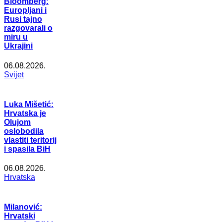
Bloomberg:
Europljani i
Rusi tajno
razgovarali o
miru u
Ukrajini
06.08.2026.
Svijet
Luka Mišetić:
Hrvatska je
Olujom
oslobodila
vlastiti teritorij
i spasila BiH
06.08.2026.
Hrvatska
Milanović:
Hrvatski