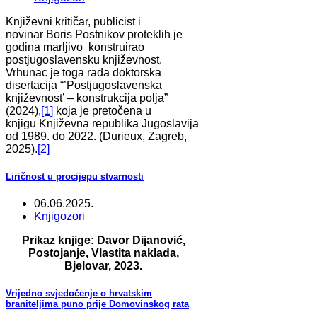
Književni kritičar, publicist i
novinar Boris Postnikov proteklih je
godina marljivo konstruirao
postjugoslavensku književnost.
Vrhunac je toga rada doktorska
disertacija “’Postjugoslavenska
književnost’ – konstrukcija polja”
(2024),
[1]
koja je pretočena u
knjigu Književna republika Jugoslavija
od 1989. do 2022. (Durieux, Zagreb,
2025).
[2]
Liričnost u procijepu stvarnosti
06.06.2025.
Knjigozori
Prikaz knjige: Davor Dijanović,
Postojanje, Vlastita naklada,
Bjelovar, 2023.
Vrijedno svjedočenje o hrvatskim
braniteljima puno prije Domovinskog rata