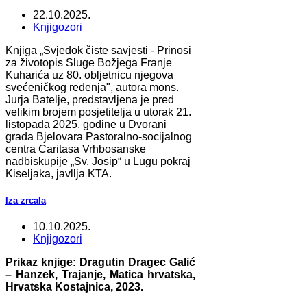
22.10.2025.
Knjigozori
Knjiga „Svjedok čiste savjesti - Prinosi
za životopis Sluge Božjega Franje
Kuharića uz 80. obljetnicu njegova
svećeničkog ređenja", autora mons.
Jurja Batelje, predstavljena je pred
velikim brojem posjetitelja u utorak 21.
listopada 2025. godine u Dvorani
grada Bjelovara Pastoralno-socijalnog
centra Caritasa Vrhbosanske
nadbiskupije „Sv. Josip“ u Lugu pokraj
Kiseljaka, javllja KTA.
Iza zrcala
10.10.2025.
Knjigozori
Prikaz knjige: Dragutin Dragec Galić
– Hanzek, Trajanje, Matica hrvatska,
Hrvatska Kostajnica, 2023.