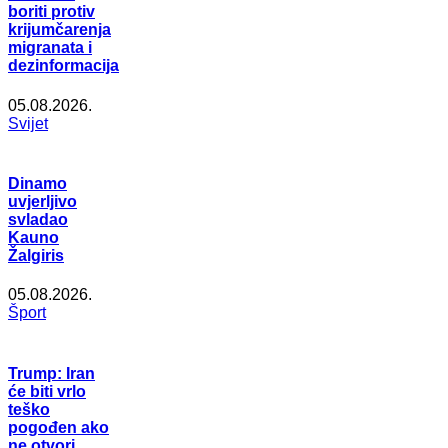
boriti protiv
krijumčarenja
migranata i
dezinformacija
05.08.2026.
Svijet
Dinamo
uvjerljivo
svladao
Kauno
Žalgiris
05.08.2026.
Šport
Trump: Iran
će biti vrlo
teško
pogođen ako
ne otvori