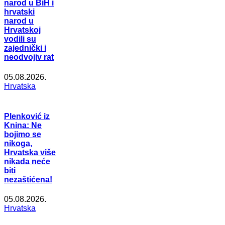
narod u BiH i
hrvatski
narod u
Hrvatskoj
vodili su
zajednički i
neodvojiv rat
05.08.2026.
Hrvatska
Plenković iz
Knina: Ne
bojimo se
nikoga,
Hrvatska više
nikada neće
biti
nezaštićena!
05.08.2026.
Hrvatska