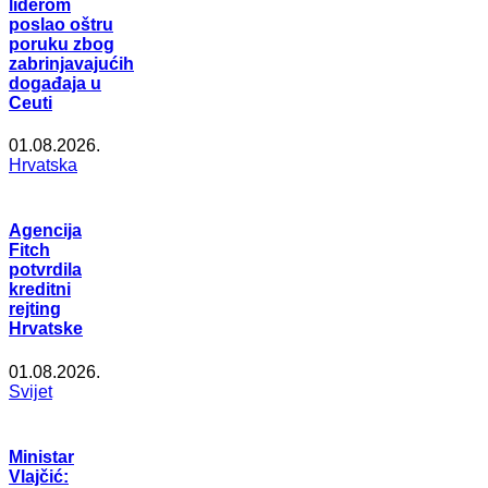
liderom
poslao oštru
poruku zbog
zabrinjavajućih
događaja u
Ceuti
01.08.2026.
Hrvatska
Agencija
Fitch
potvrdila
kreditni
rejting
Hrvatske
01.08.2026.
Svijet
Ministar
Vlajčić: