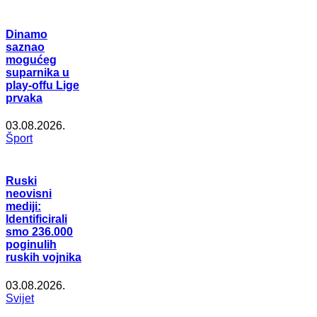
Dinamo
saznao
mogućeg
suparnika u
play-offu Lige
prvaka
03.08.2026.
Šport
Ruski
neovisni
mediji:
Identificirali
smo 236.000
poginulih
ruskih vojnika
03.08.2026.
Svijet