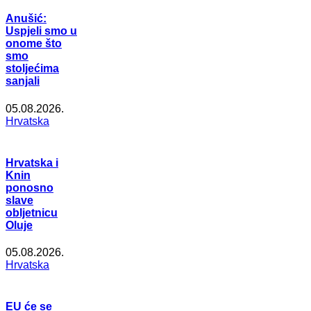
Anušić:
Uspjeli smo u
onome što
smo
stoljećima
sanjali
05.08.2026.
Hrvatska
Hrvatska i
Knin
ponosno
slave
obljetnicu
Oluje
05.08.2026.
Hrvatska
EU će se