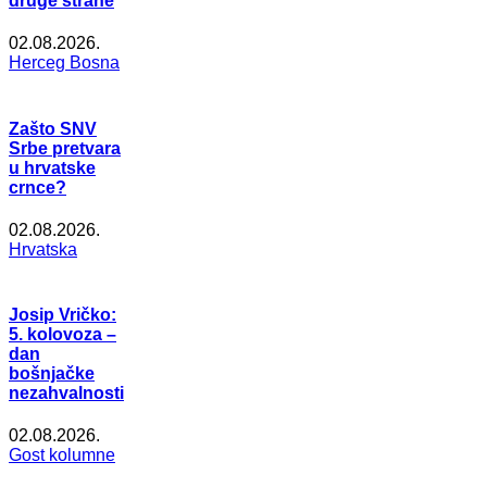
druge strane
02.08.2026.
Herceg Bosna
Zašto SNV
Srbe pretvara
u hrvatske
crnce?
02.08.2026.
Hrvatska
Josip Vričko:
5. kolovoza –
dan
bošnjačke
nezahvalnosti
02.08.2026.
Gost kolumne