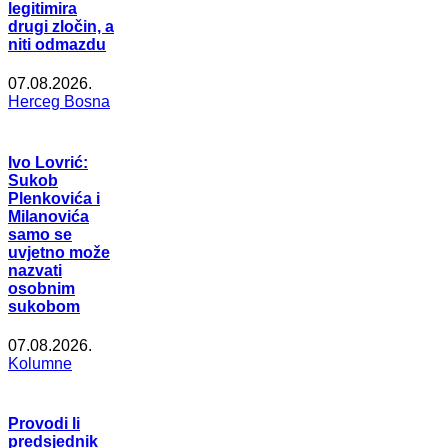
legitimira
drugi zločin, a
niti odmazdu
07.08.2026.
Herceg Bosna
Ivo Lovrić:
Sukob
Plenkovića i
Milanovića
samo se
uvjetno može
nazvati
osobnim
sukobom
07.08.2026.
Kolumne
Provodi li
predsjednik