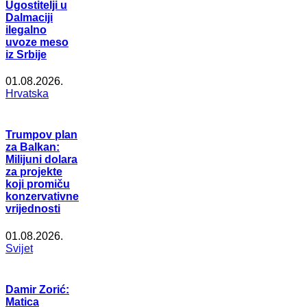
Ugostitelji u
Dalmaciji
ilegalno
uvoze meso
iz Srbije
01.08.2026.
Hrvatska
Trumpov plan
za Balkan:
Milijuni dolara
za projekte
koji promiču
konzervativne
vrijednosti
01.08.2026.
Svijet
Damir Zorić:
Matica