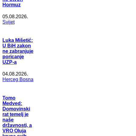
Hormuz
05.08.2026.
Svijet
Luka Mišetić:
U BiH zakon
ne zabranjuje
poricanje
UZP-a
04.08.2026.
Herceg Bosna
Tomo
Medved:
Domovinski
rat temelj je
naše
državnosti, a
VRO Oluja