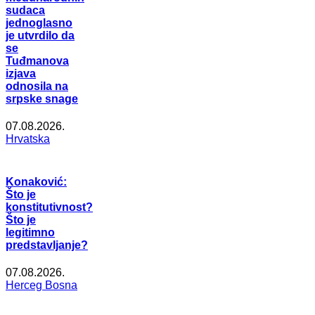
sudaca
jednoglasno
je utvrdilo da
se
Tuđmanova
izjava
odnosila na
srpske snage
07.08.2026.
Hrvatska
Konaković:
Što je
konstitutivnost?
Što je
legitimno
predstavljanje?
07.08.2026.
Herceg Bosna