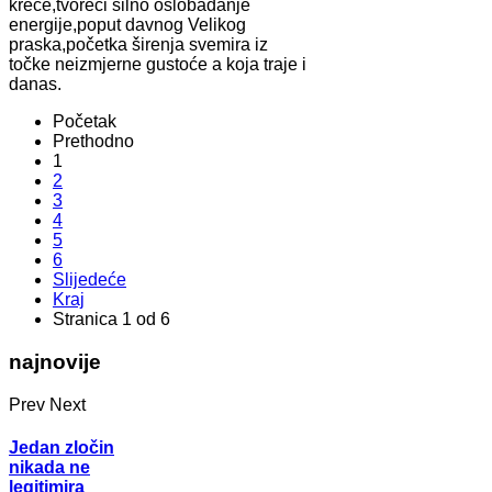
kreće,tvoreći silno oslobađanje
energije,poput davnog Velikog
praska,početka širenja svemira iz
točke neizmjerne gustoće a koja traje i
danas.
Početak
Prethodno
1
2
3
4
5
6
Slijedeće
Kraj
Stranica 1 od 6
najnovije
Prev
Next
Jedan zločin
nikada ne
legitimira