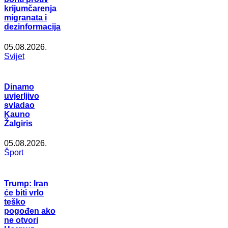
krijumčarenja
migranata i
dezinformacija
05.08.2026.
Svijet
Dinamo
uvjerljivo
svladao
Kauno
Žalgiris
05.08.2026.
Šport
Trump: Iran
će biti vrlo
teško
pogođen ako
ne otvori