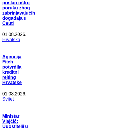
poslao oštru
poruku zbog
zabrinjavajućih
događaja u
Ceuti
01.08.2026.
Hrvatska
Agencija
Fitch
potvrdila
kreditni
rejting
Hrvatske
01.08.2026.
Svijet
Ministar
Vlajčić:
Ugostitelji u