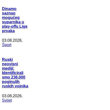
Dinamo
saznao
mogućeg
suparnika u
play-offu Lige
prvaka
03.08.2026.
Šport
Ruski
neovisni
mediji:
Identificirali
smo 236.000
poginulih
ruskih vojnika
03.08.2026.
Svijet