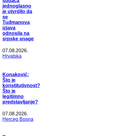
sudaca
jednoglasno
je utvrdilo da
se
Tuđmanova
izjava
odnosila na
srpske snage
07.08.2026.
Hrvatska
Konaković:
Što je
konstitutivnost?
Što je
legitimno
predstavljanje?
07.08.2026.
Herceg Bosna