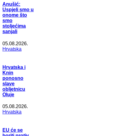
Anušić:
Uspjeli smo u
onome što
smo
stoljećima
sanjali
05.08.2026.
Hrvatska
Hrvatska i
Knin
ponosno
slave
obljetnicu
Oluje
05.08.2026.
Hrvatska
EU će se
boriti protiv