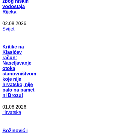
zbog niskih
vodostaja
Rijeka
02.08.2026.
Svijet
Kritike na
Klasićev
račun:
Naseljavanje
otoka
stanovništvom
koje nije
hrvatsko, nije
palo na pamet
ni Brozu!
01.08.2026.
Hrvatska
Božinović i