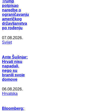
Trump
potpisao
naredbe o
ograničavanju
američkog
državljanstva
po rođenju
07.08.2026.
Svijet
Ante Šušnjar:
Hrvati nisu
napadali,
nego su
branili svoje
domove
06.08.2026.
Hrvatska
Bloomberg: