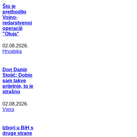
Što je
prethodilo
Vojno-
redarstvenoj
operaciji
"Oluja"
02.08.2026.
Hrvatska
Don Damir
Stojić: Dobio
sam takve
prijetnje, to je
strašno
02.08.2026.
Vjera
Izbori u BiH s
druge strane