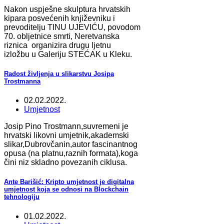
Nakon uspješne skulptura hrvatskih
kipara posvećenih književniku i
prevoditelju TINU UJEVIĆU, povodom
70. obljetnice smrti, Neretvanska
riznica organizira drugu ljetnu
izložbu u Galeriju STEĆAK u Kleku.
Radost življenja u slikarstvu Josipa
Trostmanna
02.02.2022.
Umjetnost
Josip Pino Trostmann,suvremeni je
hrvatski likovni umjetnik,akademski
slikar,Dubrovčanin,autor fascinantnog
opusa (na platnu,raznih formata),koga
čini niz skladno povezanih ciklusa.
Ante Barišić: Kripto umjetnost je digitalna
umjetnost koja se odnosi na Blockchain
tehnologiju
01.02.2022.