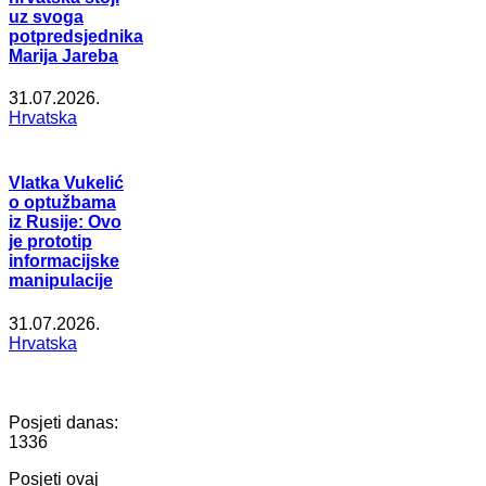
uz svoga
potpredsjednika
Marija Jareba
31.07.2026.
Hrvatska
Vlatka Vukelić
o optužbama
iz Rusije: Ovo
je prototip
informacijske
manipulacije
31.07.2026.
Hrvatska
Posjeti danas:
1336
Posjeti ovaj