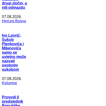
drugi zločin, a
niti odmazdu
07.08.2026.
Herceg Bosna
Ivo Lovrić:
Sukob
Plenkovića i
Milanovića
samo se
uvjetno može
nazvati
osobnim
sukobom
07.08.2026.
Kolumne
Provodi li
predsjednik
Republike