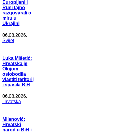
Europljani i
Rusi tajno
razgovarali o
miru u
Ukrajini
06.08.2026.
Svijet
Luka Mišetić:
Hrvatska je
Olujom
oslobodila
vlastiti teritorij
i spasila BiH
06.08.2026.
Hrvatska
Milanović:
Hrvatski
narod u BiH i