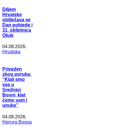
Diljem
Hrvatske
obilježava se
Dan pobjede i
31. obljetnica
Oluje
04.08.2026.
Hrvatska
Priveden
zbog poruka:
“Klali smo
vas u
Srednjoj
Bosni, klat
ćemo vam i
unuke”
04.08.2026.
Herceg Bosna