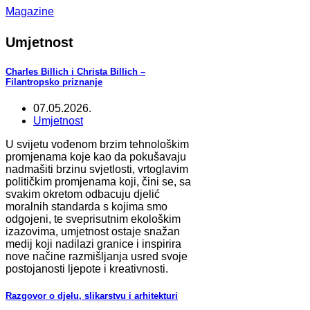
Magazine
Umjetnost
Charles Billich i Christa Billich –
Filantropsko priznanje
07.05.2026.
Umjetnost
U svijetu vođenom brzim tehnološkim
promjenama koje kao da pokušavaju
nadmašiti brzinu svjetlosti, vrtoglavim
političkim promjenama koji, čini se, sa
svakim okretom odbacuju djelić
moralnih standarda s kojima smo
odgojeni, te sveprisutnim ekološkim
izazovima, umjetnost ostaje snažan
medij koji nadilazi granice i inspirira
nove načine razmišljanja usred svoje
postojanosti ljepote i kreativnosti.
Razgovor o djelu, slikarstvu i arhitekturi