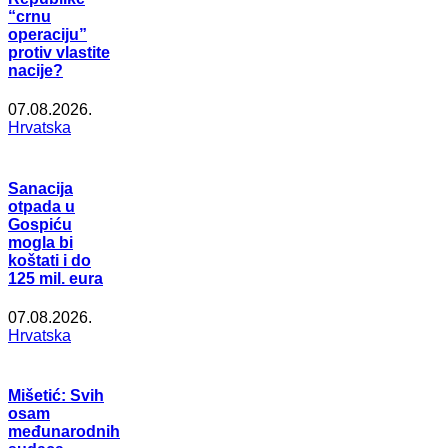
“crnu
operaciju”
protiv vlastite
nacije?
07.08.2026.
Hrvatska
Sanacija
otpada u
Gospiću
mogla bi
koštati i do
125 mil. eura
07.08.2026.
Hrvatska
Mišetić: Svih
osam
međunarodnih