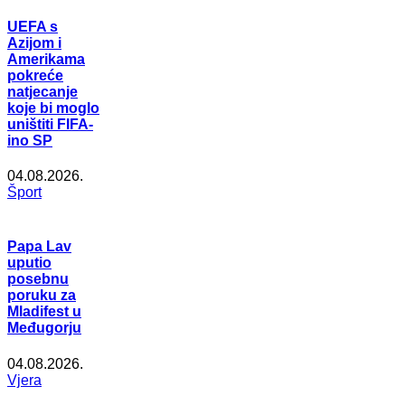
UEFA s
Azijom i
Amerikama
pokreće
natjecanje
koje bi moglo
uništiti FIFA-
ino SP
04.08.2026.
Šport
Papa Lav
uputio
posebnu
poruku za
Mladifest u
Međugorju
04.08.2026.
Vjera