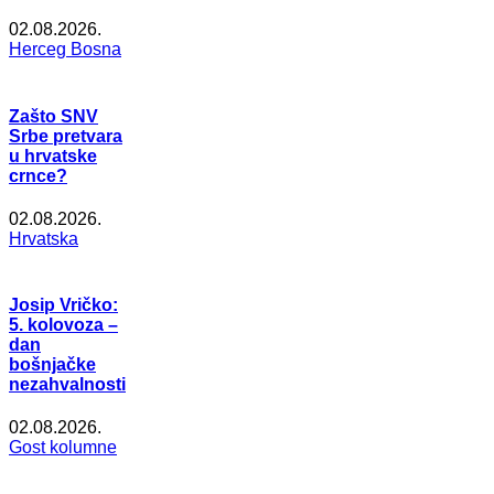
02.08.2026.
Herceg Bosna
Zašto SNV
Srbe pretvara
u hrvatske
crnce?
02.08.2026.
Hrvatska
Josip Vričko:
5. kolovoza –
dan
bošnjačke
nezahvalnosti
02.08.2026.
Gost kolumne