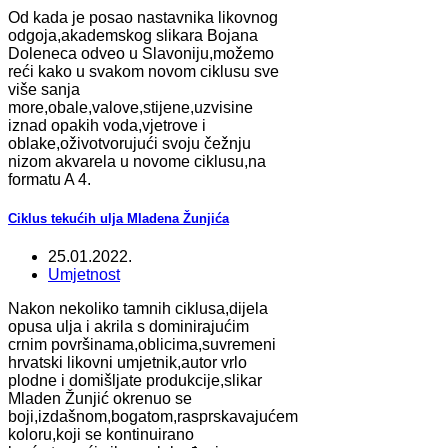
Od kada je posao nastavnika likovnog
odgoja,akademskog slikara Bojana
Doleneca odveo u Slavoniju,možemo
reći kako u svakom novom ciklusu sve
više sanja
more,obale,valove,stijene,uzvisine
iznad opakih voda,vjetrove i
oblake,oživotvorujući svoju čežnju
nizom akvarela u novome ciklusu,na
formatu A 4.
Ciklus tekućih ulja Mladena Žunjića
25.01.2022.
Umjetnost
Nakon nekoliko tamnih ciklusa,dijela
opusa ulja i akrila s dominirajućim
crnim površinama,oblicima,suvremeni
hrvatski likovni umjetnik,autor vrlo
plodne i domišljate produkcije,slikar
Mladen Žunjić okrenuo se
boji,izdašnom,bogatom,rasprskavajućem
koloru,koji se kontinuirano