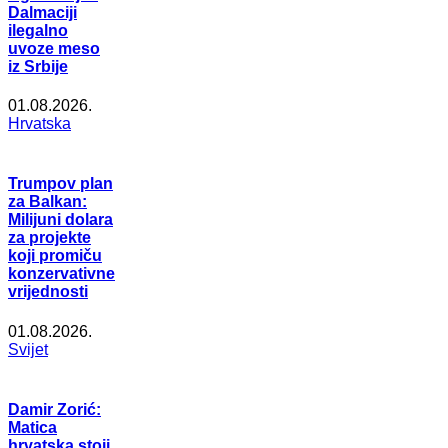
Dalmaciji
ilegalno
uvoze meso
iz Srbije
01.08.2026.
Hrvatska
Trumpov plan
za Balkan:
Milijuni dolara
za projekte
koji promiču
konzervativne
vrijednosti
01.08.2026.
Svijet
Damir Zorić:
Matica
hrvatska stoji