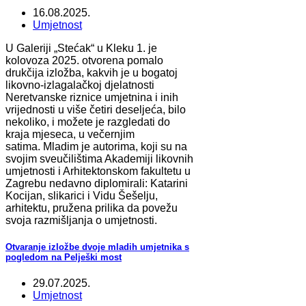
16.08.2025.
Umjetnost
U Galeriji „Stećak“ u Kleku 1. je
kolovoza 2025. otvorena pomalo
drukčija izložba, kakvih je u bogatoj
likovno-izlagalačkoj djelatnosti
Neretvanske riznice umjetnina i inih
vrijednosti u više četiri deseljeća, bilo
nekoliko, i možete je razgledati do
kraja mjeseca, u večernjim
satima. Mladim je autorima, koji su na
svojim sveučilištima Akademiji likovnih
umjetnosti i Arhitektonskom fakultetu u
Zagrebu nedavno diplomirali: Katarini
Kocijan, slikarici i Vidu Šešelju,
arhitektu, pružena prilika da povežu
svoja razmišljanja o umjetnosti.
Otvaranje izložbe dvoje mladih umjetnika s
pogledom na Pelješki most
29.07.2025.
Umjetnost