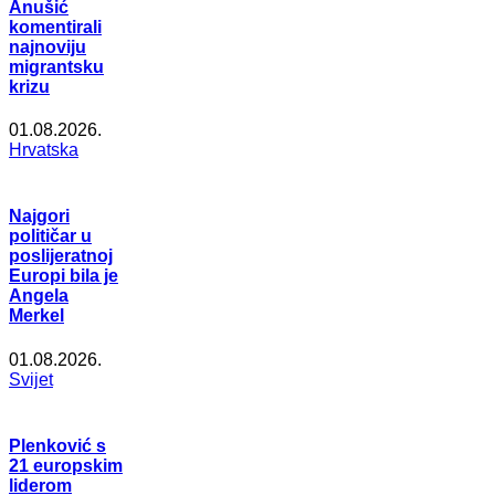
Anušić
komentirali
najnoviju
migrantsku
krizu
01.08.2026.
Hrvatska
Najgori
političar u
poslijeratnoj
Europi bila je
Angela
Merkel
01.08.2026.
Svijet
Plenković s
21 europskim
liderom