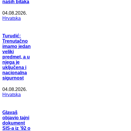
naših bitaka
04.08.2026.
Hrvatska
Turudić:
Trenutačno
imamo jedan
veliki
predmet, a u
njega je
uključena i
nacionalna
sigurnost
04.08.2026.
Hrvatska
Glavaš
objavio tajni
dokument
SIS-a iz ’92 o