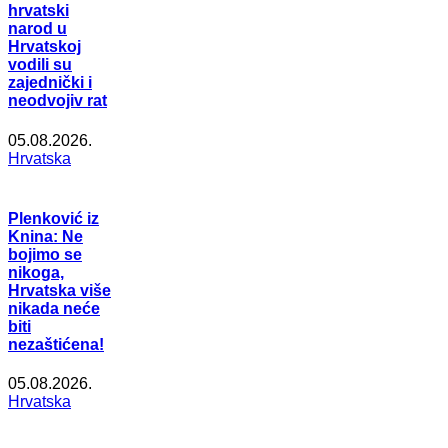
hrvatski
narod u
Hrvatskoj
vodili su
zajednički i
neodvojiv rat
05.08.2026.
Hrvatska
Plenković iz
Knina: Ne
bojimo se
nikoga,
Hrvatska više
nikada neće
biti
nezaštićena!
05.08.2026.
Hrvatska