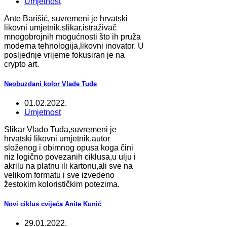
Umjetnost
Ante Barišić, suvremeni je hrvatski
likovni umjetnik,slikar,istraživač
mnogobrojnih mogućnosti što ih pruža
moderna tehnologija,likovni inovator. U
posljednje vrijeme fokusiran je na
crypto art.
Neobuzdani kolor Vlade Tuđe
01.02.2022.
Umjetnost
Slikar Vlado Tuđa,suvremeni je
hrvatski likovni umjetnik,autor
složenog i obimnog opusa koga čini
niz logično povezanih ciklusa,u ulju i
akrilu na platnu ili kartonu,ali sve na
velikom formatu i sve izvedeno
žestokim kolorističkim potezima.
Novi ciklus cvijeća Anite Kunić
29.01.2022.