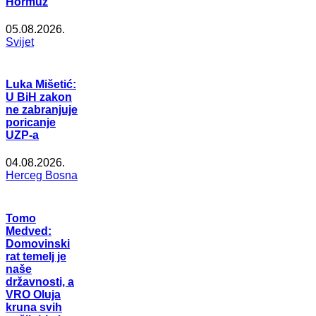
Hormuz
05.08.2026.
Svijet
Luka Mišetić:
U BiH zakon
ne zabranjuje
poricanje
UZP-a
04.08.2026.
Herceg Bosna
Tomo
Medved:
Domovinski
rat temelj je
naše
državnosti, a
VRO Oluja
kruna svih