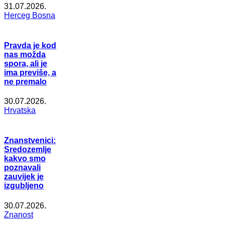
31.07.2026.
Herceg Bosna
Pravda je kod
nas možda
spora, ali je
ima previše, a
ne premalo
30.07.2026.
Hrvatska
Znanstvenici:
Sredozemlje
kakvo smo
poznavali
zauvijek je
izgubljeno
30.07.2026.
Znanost