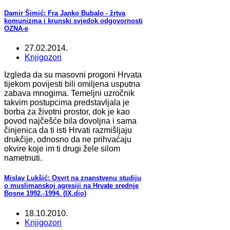
Damir Šimić: Fra Janko Bubalo - žrtva
komunizma i krunski svjedok odgovornosti
OZNA-e
27.02.2014.
Knjigozori
Izgleda da su masovni progoni Hrvata
tijekom povijesti bili omiljena usputna
zabava mnogima. Temeljni uzročnik
takvim postupcima predstavljala je
borba za životni prostor, dok je kao
povod najčešće bila dovoljna i sama
činjenica da ti isti Hrvati razmišljaju
drukčije, odnosno da ne prihvaćaju
okvire koje im ti drugi žele silom
nametnuti.
Mislav Lukšić: Osvrt na znanstvenu studiju
o muslimanskoj agresiji na Hrvate srednje
Bosne 1992.-1994. (IX.dio)
18.10.2010.
Knjigozori