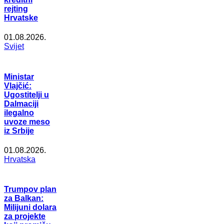
rejting
Hrvatske
01.08.2026.
Svijet
Ministar
Vlajčić:
Ugostitelji u
Dalmaciji
ilegalno
uvoze meso
iz Srbije
01.08.2026.
Hrvatska
Trumpov plan
za Balkan:
Milijuni dolara
za projekte