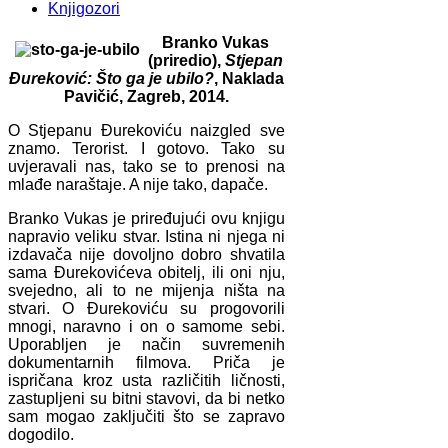
Knjigozori
Branko Vukas
(priredio),
Stjepan
Đureković: Što ga je ubilo?
, Naklada
Pavičić, Zagreb, 2014.
O Stjepanu Đurekoviću naizgled sve
znamo. Terorist. I gotovo. Tako su
uvjeravali nas, tako se to prenosi na
mlađe naraštaje. A nije tako, dapače.
Branko Vukas je priređujući ovu knjigu
napravio veliku stvar. Istina ni njega ni
izdavača nije dovoljno dobro shvatila
sama Đurekovićeva obitelj, ili oni nju,
svejedno, ali to ne mijenja ništa na
stvari. O Đurekoviću su progovorili
mnogi, naravno i on o samome sebi.
Uporabljen je način suvremenih
dokumentarnih filmova. Priča je
ispričana kroz usta različitih ličnosti,
zastupljeni su bitni stavovi, da bi netko
sam mogao zaključiti što se zapravo
dogodilo.