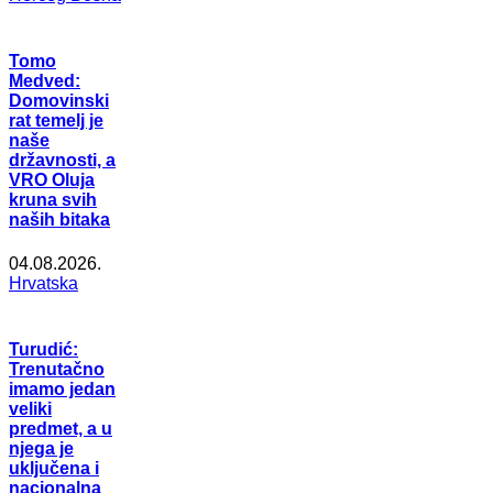
Tomo
Medved:
Domovinski
rat temelj je
naše
državnosti, a
VRO Oluja
kruna svih
naših bitaka
04.08.2026.
Hrvatska
Turudić:
Trenutačno
imamo jedan
veliki
predmet, a u
njega je
uključena i
nacionalna