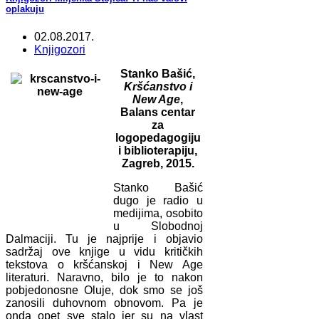
oplakuju
02.08.2017.
Knjigozori
Stanko Bašić,
Kršćanstvo i
New Age
,
Balans centar
za
logopedagogiju
i biblioterapiju,
Zagreb, 2015.
Stanko Bašić
dugo je radio u
medijima, osobito
u Slobodnoj
Dalmaciji. Tu je najprije i objavio
sadržaj ove knjige u vidu kritičkih
tekstova o kršćanskoj i New Age
literaturi. Naravno, bilo je to nakon
pobjedonosne Oluje, dok smo se još
zanosili duhovnom obnovom. Pa je
onda opet sve stalo jer su na vlast