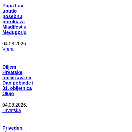
Papa Lav
uputio
posebnu
poruku za
Mladifest u
Međugorju
04.08.2026.
Vjera
Diljem
Hrvatske
obilježava se
Dan pobjede i
31. obljetnica
Oluje
04.08.2026.
Hrvatska
Priveden