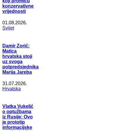
koji promiču
konzervativne
vrijednosti
01.08.2026.
Svijet
Damir Zorić:
Matica
hrvatska stoji
uz svoga
potpredsjednika
Marija Jareba
31.07.2026.
Hrvatska
Vlatka Vukelić
o optužbama
iz Rusije: Ovo
je prototip
informacijske