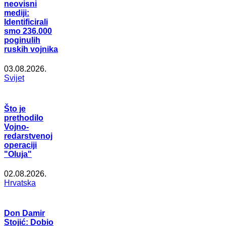
neovisni
mediji:
Identificirali
smo 236.000
poginulih
ruskih vojnika
03.08.2026.
Svijet
Što je
prethodilo
Vojno-
redarstvenoj
operaciji
"Oluja"
02.08.2026.
Hrvatska
Don Damir
Stojić: Dobio