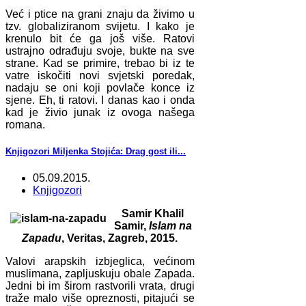
Već i ptice na grani znaju da živimo u
tzv. globaliziranom svijetu. I kako je
krenulo bit će ga još više. Ratovi
ustrajno odrađuju svoje, bukte na sve
strane. Kad se primire, trebao bi iz te
vatre iskočiti novi svjetski poredak,
nadaju se oni koji povlače konce iz
sjene. Eh, ti ratovi. I danas kao i onda
kad je živio junak iz ovoga našega
romana.
Knjigozori Miljenka Stojića: Drag gost ili...
05.09.2015.
Knjigozori
Samir Khalil
Samir,
Islam na
Zapadu
, Veritas, Zagreb, 2015.
Valovi arapskih izbjeglica, većinom
muslimana, zapljuskuju obale Zapada.
Jedni bi im širom rastvorili vrata, drugi
traže malo više opreznosti, pitajući se