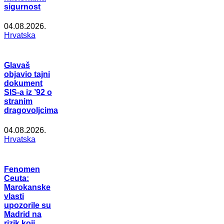
sigurnost
04.08.2026.
Hrvatska
Glavaš
objavio tajni
dokument
SIS-a iz ’92 o
stranim
dragovoljcima
04.08.2026.
Hrvatska
Fenomen
Ceuta:
Marokanske
vlasti
upozorile su
Madrid na
rizik koji