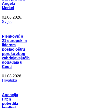
Angela
Merkel
01.08.2026.
Svijet
Plenković s
21 europskim
liderom
poslao oštru
poruku zbog
zabrinjavajućih
događaja u
Ceuti
01.08.2026.
Hrvatska
Agencija
Fitch
potvrdila
kreditni