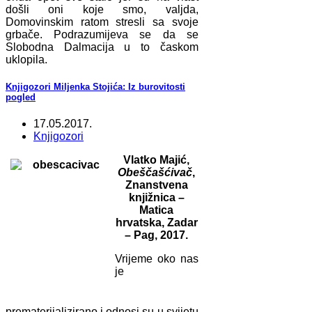
došli oni koje smo, valjda,
Domovinskim ratom stresli sa svoje
grbače. Podrazumijeva se da se
Slobodna Dalmacija u to časkom
uklopila.
Knjigozori Miljenka Stojića: Iz burovitosti
pogled
17.05.2017.
Knjigozori
Vlatko Majić,
Obeščašćivač
,
Znanstvena
knjižnica –
Matica
hrvatska, Zadar
– Pag, 2017.
Vrijeme oko nas
je
prematerijalizirano i odnosi su u svijetu