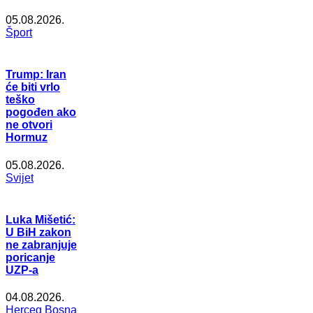
05.08.2026.
Šport
Trump: Iran
će biti vrlo
teško
pogođen ako
ne otvori
Hormuz
05.08.2026.
Svijet
Luka Mišetić:
U BiH zakon
ne zabranjuje
poricanje
UZP-a
04.08.2026.
Herceg Bosna