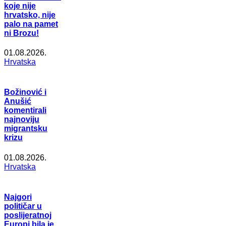
koje nije
hrvatsko, nije
palo na pamet
ni Brozu!
01.08.2026.
Hrvatska
Božinović i
Anušić
komentirali
najnoviju
migrantsku
krizu
01.08.2026.
Hrvatska
Najgori
političar u
poslijeratnoj
Europi bila je