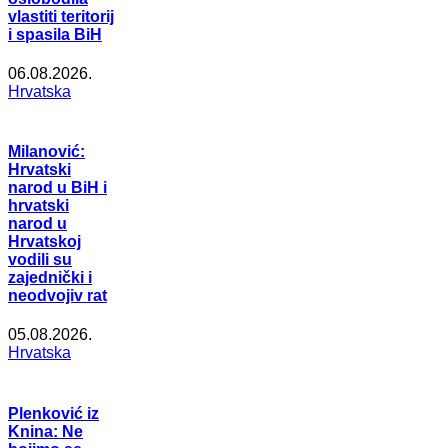
vlastiti teritorij
i spasila BiH
06.08.2026.
Hrvatska
Milanović:
Hrvatski
narod u BiH i
hrvatski
narod u
Hrvatskoj
vodili su
zajednički i
neodvojiv rat
05.08.2026.
Hrvatska
Plenković iz
Knina: Ne