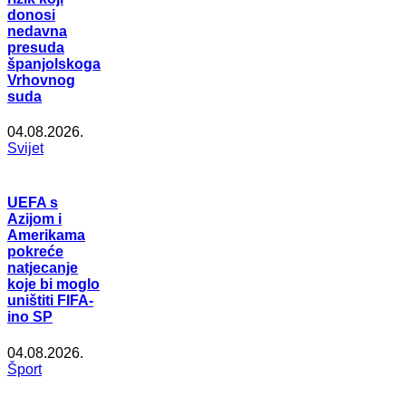
donosi
nedavna
presuda
španjolskoga
Vrhovnog
suda
04.08.2026.
Svijet
UEFA s
Azijom i
Amerikama
pokreće
natjecanje
koje bi moglo
uništiti FIFA-
ino SP
04.08.2026.
Šport