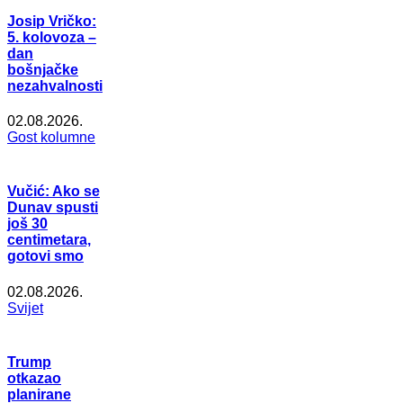
Josip Vričko:
5. kolovoza –
dan
bošnjačke
nezahvalnosti
02.08.2026.
Gost kolumne
Vučić: Ako se
Dunav spusti
još 30
centimetara,
gotovi smo
02.08.2026.
Svijet
Trump
otkazao
planirane