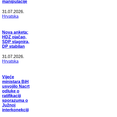
manipulacije
31.07.2026.
Hrvatska
Nova anketa:
HDZ ojačao,
SDP stagnira,
DP stabilan
31.07.2026.
Hrvatska
Vijeće
ministara BiH
usvojilo Nacrt
odluke o
ratifikaciji
sporazuma o
Južnoj
interkonekciji