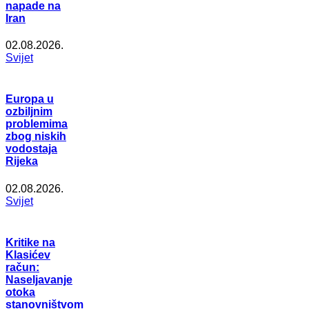
napade na
Iran
02.08.2026.
Svijet
Europa u
ozbiljnim
problemima
zbog niskih
vodostaja
Rijeka
02.08.2026.
Svijet
Kritike na
Klasićev
račun:
Naseljavanje
otoka
stanovništvom