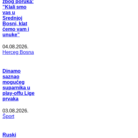
zbog poruka:
“Klali smo
vas u
Srednjoj
Bosni, klat
ćemo vam i
unuke”
04.08.2026.
Herceg Bosna
Dinamo
saznao
mogućeg
suparnika u
play-offu Lige
prvaka
03.08.2026.
Šport
Ruski