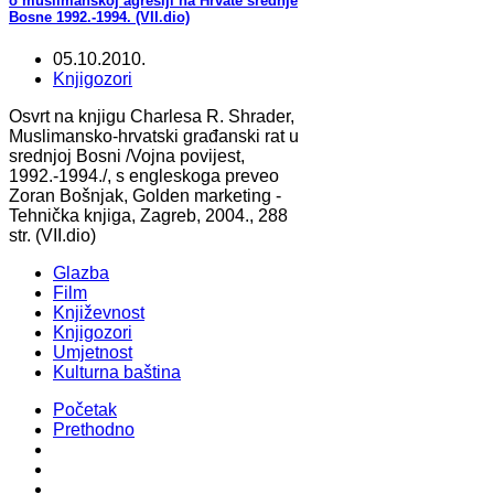
o muslimanskoj agresiji na Hrvate srednje
Bosne 1992.-1994. (VII.dio)
05.10.2010.
Knjigozori
Osvrt na knjigu Charlesa R. Shrader,
Muslimansko-hrvatski građanski rat u
srednjoj Bosni /Vojna povijest,
1992.-1994./, s engleskoga preveo
Zoran Bošnjak, Golden marketing -
Tehnička knjiga, Zagreb, 2004., 288
str. (VII.dio)
Glazba
Film
Književnost
Knjigozori
Umjetnost
Kulturna baština
Početak
Prethodno