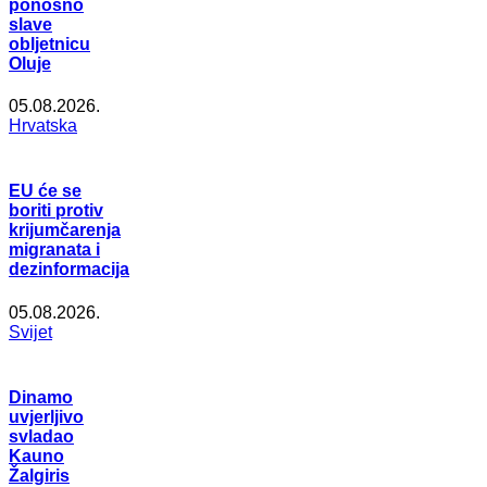
ponosno
slave
obljetnicu
Oluje
05.08.2026.
Hrvatska
EU će se
boriti protiv
krijumčarenja
migranata i
dezinformacija
05.08.2026.
Svijet
Dinamo
uvjerljivo
svladao
Kauno
Žalgiris