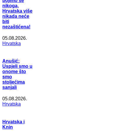
bojimo se
nikoga,
Hrvatska više
nikada neće
biti
nezaštićena!
05.08.2026.
Hrvatska
Anušić:
Uspjeli smo u
onome što
smo
stoljećima
sanjali
05.08.2026.
Hrvatska
Hrvatska i
Knin