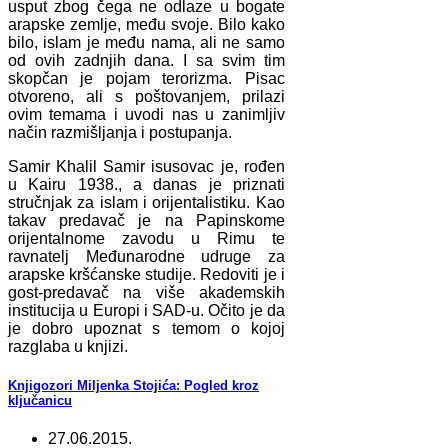
usput zbog čega ne odlaze u bogate
arapske zemlje, među svoje. Bilo kako
bilo, islam je među nama, ali ne samo
od ovih zadnjih dana. I sa svim tim
skopčan je pojam terorizma. Pisac
otvoreno, ali s poštovanjem, prilazi
ovim temama i uvodi nas u zanimljiv
način razmišljanja i postupanja.
Samir Khalil Samir isusovac je, rođen
u Kairu 1938., a danas je priznati
stručnjak za islam i orijentalistiku. Kao
takav predavač je na Papinskome
orijentalnome zavodu u Rimu te
ravnatelj Međunarodne udruge za
arapske kršćanske studije. Redoviti je i
gost-predavač na više akademskih
institucija u Europi i SAD-u. Očito je da
je dobro upoznat s temom o kojoj
razglaba u knjizi.
Knjigozori Miljenka Stojića: Pogled kroz
ključanicu
27.06.2015.