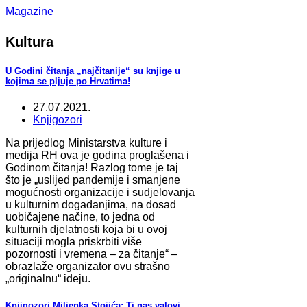
Magazine
Kultura
U Godini čitanja „najčitanije“ su knjige u
kojima se pljuje po Hrvatima!
27.07.2021.
Knjigozori
Na prijedlog Ministarstva kulture i
medija RH ova je godina proglašena i
Godinom čitanja! Razlog tome je taj
što je „uslijed pandemije i smanjene
mogućnosti organizacije i sudjelovanja
u kulturnim događanjima, na dosad
uobičajene načine, to jedna od
kulturnih djelatnosti koja bi u ovoj
situaciji mogla priskrbiti više
pozornosti i vremena – za čitanje“ –
obrazlaže organizator ovu strašno
„originalnu“ ideju.
Knjigozori Miljenka Stojića: Ti nas valovi