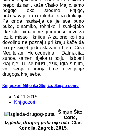
prepolitizirani, kaže Vlatko Majić, tamo
negdje oko sredine knjige,
pokušavajući kriknuti da treba drukčije.
Pa onda nastavlja da je sve puno
buke, dinamike, tehnike i svakojake
trke što nimalo ne pridonosi brizi za
jezik, misao i knjigu. A za one koji ga
dovoljno ne poznaju pri kraju kaže da
mu je svijet jednostavan i lijep. Čisti
Mediteran, Hercegovina i Dalmacija,
sunce, kamen, rijeka u polju i jablani
kraj nje. Tu se brusi jezik, igra s njim,
voli svoje i uranja time u voljenje
drugoga kraj sebe.
Knjigozori Miljenka Stojića: Saga o domu
24.11.2015.
Knjigozori
Šimun Šito
Ćorić,
Izgleda, drugog puta nije bilo
, Glas
Koncila, Zagreb, 2015.