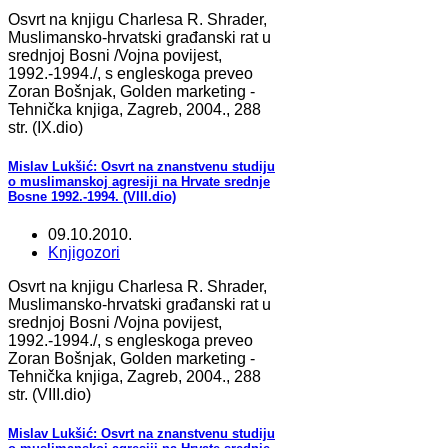
Osvrt na knjigu Charlesa R. Shrader,
Muslimansko-hrvatski građanski rat u
srednjoj Bosni /Vojna povijest,
1992.-1994./, s engleskoga preveo
Zoran Bošnjak, Golden marketing -
Tehnička knjiga, Zagreb, 2004., 288
str. (IX.dio)
Mislav Lukšić: Osvrt na znanstvenu studiju
o muslimanskoj agresiji na Hrvate srednje
Bosne 1992.-1994. (VIII.dio)
09.10.2010.
Knjigozori
Osvrt na knjigu Charlesa R. Shrader,
Muslimansko-hrvatski građanski rat u
srednjoj Bosni /Vojna povijest,
1992.-1994./, s engleskoga preveo
Zoran Bošnjak, Golden marketing -
Tehnička knjiga, Zagreb, 2004., 288
str. (VIII.dio)
Mislav Lukšić: Osvrt na znanstvenu studiju