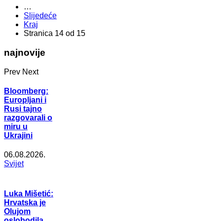
…
Slijedeće
Kraj
Stranica 14 od 15
najnovije
Prev
Next
Bloomberg:
Europljani i
Rusi tajno
razgovarali o
miru u
Ukrajini
06.08.2026.
Svijet
Luka Mišetić:
Hrvatska je
Olujom
oslobodila