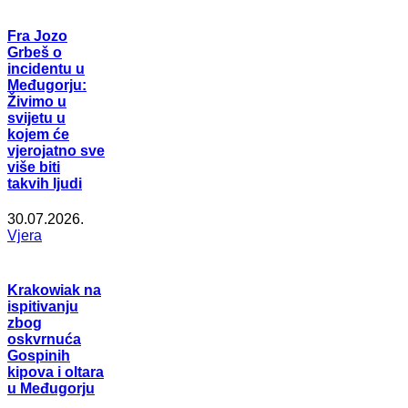
Fra Jozo
Grbeš o
incidentu u
Međugorju:
Živimo u
svijetu u
kojem će
vjerojatno sve
više biti
takvih ljudi
30.07.2026.
Vjera
Krakowiak na
ispitivanju
zbog
oskvrnuća
Gospinih
kipova i oltara
u Međugorju