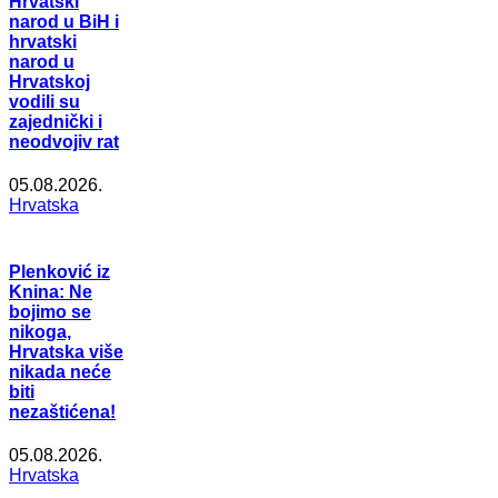
Hrvatski
narod u BiH i
hrvatski
narod u
Hrvatskoj
vodili su
zajednički i
neodvojiv rat
05.08.2026.
Hrvatska
Plenković iz
Knina: Ne
bojimo se
nikoga,
Hrvatska više
nikada neće
biti
nezaštićena!
05.08.2026.
Hrvatska