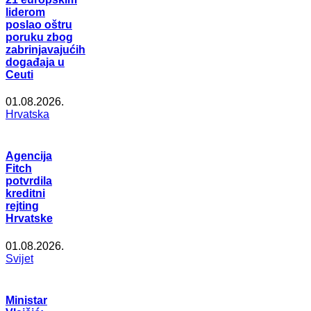
liderom
poslao oštru
poruku zbog
zabrinjavajućih
događaja u
Ceuti
01.08.2026.
Hrvatska
Agencija
Fitch
potvrdila
kreditni
rejting
Hrvatske
01.08.2026.
Svijet
Ministar