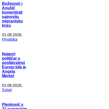
Božinović i
Anušić
komentirali
najnoviju
migrantsku
krizu
01.08.2026.
Hrvatska
Najgori
političar u
poslijeratnoj
Europi bila je
Angela
Merkel
01.08.2026.
Svijet
Plenković s
21 europskim