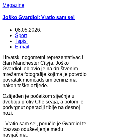
Magazine
Joško Gvardiol: Vratio sam se!
08.05.2026.
Šport
Ispis
E-mail
Hrvatski nogometni reprezentativac i
član Manchester Cityja, Joško
Gvardiol, objavio je na društvenim
mrežama fotografije kojima je potvrdio
povratak momčadskim treninzima
nakon teške ozljede.
Ozlijeđen je početkom siječnja u
dvoboju protiv Chelseaja, a potom je
podvrgnut operaciji tibije na desnoj
nozi.
- Vratio sam se!, poručio je Gvardiol te
izazvao oduševljenje među
navijačima.