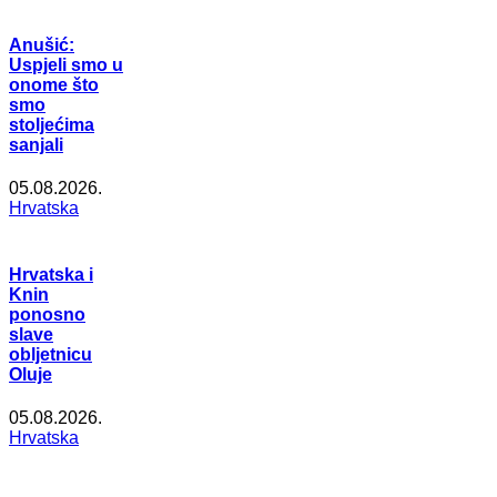
Anušić:
Uspjeli smo u
onome što
smo
stoljećima
sanjali
05.08.2026.
Hrvatska
Hrvatska i
Knin
ponosno
slave
obljetnicu
Oluje
05.08.2026.
Hrvatska