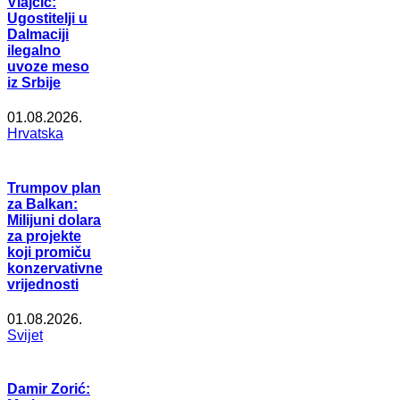
Vlajčić:
Ugostitelji u
Dalmaciji
ilegalno
uvoze meso
iz Srbije
01.08.2026.
Hrvatska
Trumpov plan
za Balkan:
Milijuni dolara
za projekte
koji promiču
konzervativne
vrijednosti
01.08.2026.
Svijet
Damir Zorić: