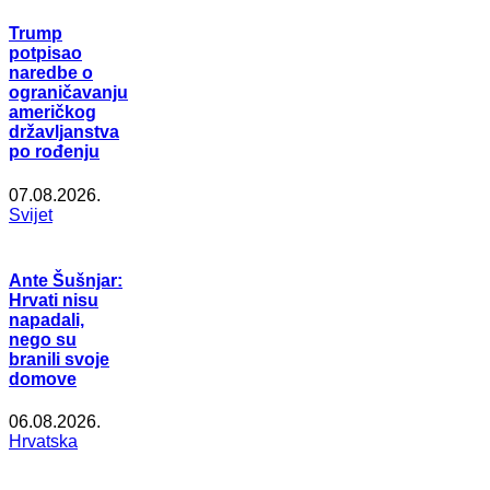
Trump
potpisao
naredbe o
ograničavanju
američkog
državljanstva
po rođenju
07.08.2026.
Svijet
Ante Šušnjar:
Hrvati nisu
napadali,
nego su
branili svoje
domove
06.08.2026.
Hrvatska