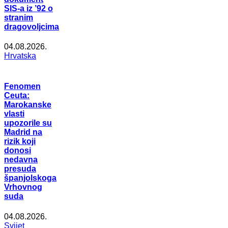
SIS-a iz ’92 o
stranim
dragovoljcima
04.08.2026.
Hrvatska
Fenomen
Ceuta:
Marokanske
vlasti
upozorile su
Madrid na
rizik koji
donosi
nedavna
presuda
španjolskoga
Vrhovnog
suda
04.08.2026.
Svijet