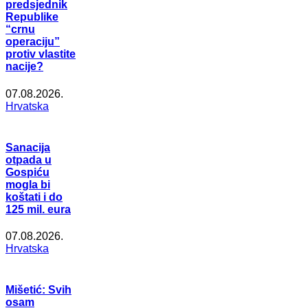
predsjednik
Republike
“crnu
operaciju”
protiv vlastite
nacije?
07.08.2026.
Hrvatska
Sanacija
otpada u
Gospiću
mogla bi
koštati i do
125 mil. eura
07.08.2026.
Hrvatska
Mišetić: Svih
osam