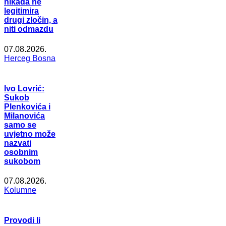
nikada ne
legitimira
drugi zločin, a
niti odmazdu
07.08.2026.
Herceg Bosna
Ivo Lovrić:
Sukob
Plenkovića i
Milanovića
samo se
uvjetno može
nazvati
osobnim
sukobom
07.08.2026.
Kolumne
Provodi li