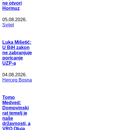
ne otvori
Hormuz
05.08.2026.
Svijet
Luka Mišetić:
U BiH zakon
ne zabranjuje
poricanje
UZP-a
04.08.2026.
Herceg Bosna
Tomo
Medved:
Domovinski
rat temelj je
naše
državnosti, a
VRO Oluja