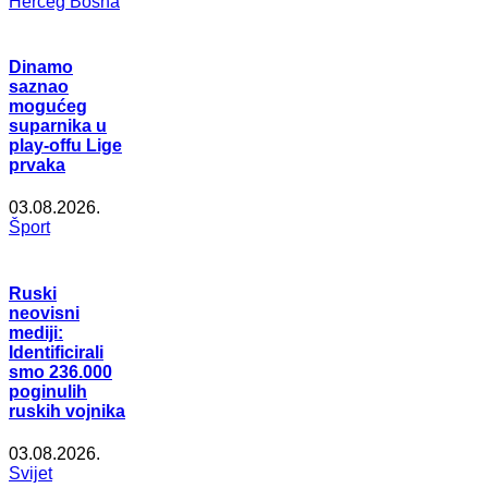
Herceg Bosna
Dinamo
saznao
mogućeg
suparnika u
play-offu Lige
prvaka
03.08.2026.
Šport
Ruski
neovisni
mediji:
Identificirali
smo 236.000
poginulih
ruskih vojnika
03.08.2026.
Svijet