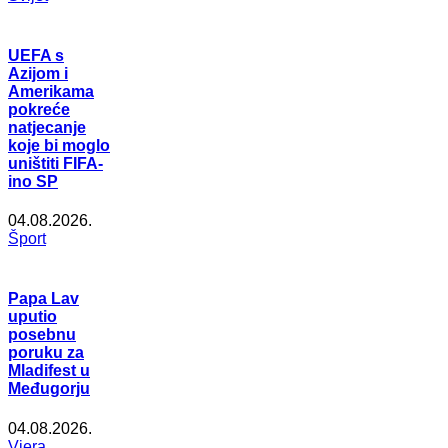
UEFA s
Azijom i
Amerikama
pokreće
natjecanje
koje bi moglo
uništiti FIFA-
ino SP
04.08.2026.
Šport
Papa Lav
uputio
posebnu
poruku za
Mladifest u
Međugorju
04.08.2026.
Vjera