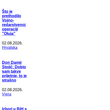
Što je
prethodilo
Vojno-
redarstvenoj
operaciji
"Oluja"
02.08.2026.
Hrvatska
Don Damir
Stojić: Dobio
sam takve
prijetnje, to je
strašno
02.08.2026.
Vjera
Izbori u BiH s