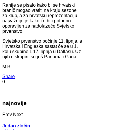
Ranije se pisalo kako bi se hrvatski
branič mogao vratiti na kraju sezone
za klub, a za hrvatsku reprezentaciju
najvažnije je kako će biti potpuno
oporavljen za nadolazeće Svjetsko
prvenstvo.
Svjetsko prvenstvo počinje 11. lipnja, a
Hrvatska i Engleska sastat će se u 1.
kolu skupine L 17. lipnja u Dallasu. Uz
njih u skupini su još Panama i Gana.
M.B.
Share
0
najnovije
Prev
Next
Jedan zločin