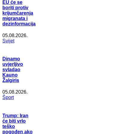
EU će se
boriti protiv
krijumčarenja
migranata i
dezinformacija
05.08.2026.
Svijet
Dinamo
uvjerljivo
svladao
Kauno
Žalgiris
05.08.2026.
Šport
Trump: Iran
će biti vrlo
teško
pogođen ako