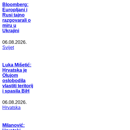
Bloomberg:
Europljani i
Rusi tajno
razgovarali o
miru u
Ukrajini
06.08.2026.
Svijet
Luka Mišetić:
Hrvatska je
Olujom
oslobodila
vlastiti teritorij
i spasila BiH
06.08.2026.
Hrvatska
Milanović: