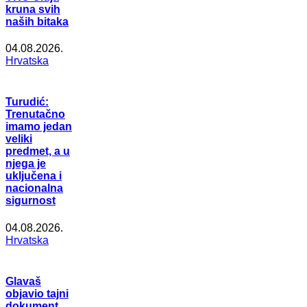
kruna svih
naših bitaka
04.08.2026.
Hrvatska
Turudić:
Trenutačno
imamo jedan
veliki
predmet, a u
njega je
uključena i
nacionalna
sigurnost
04.08.2026.
Hrvatska
Glavaš
objavio tajni
dokument