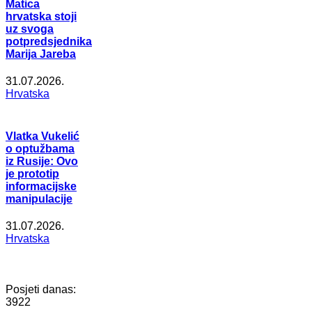
Matica
hrvatska stoji
uz svoga
potpredsjednika
Marija Jareba
31.07.2026.
Hrvatska
Vlatka Vukelić
o optužbama
iz Rusije: Ovo
je prototip
informacijske
manipulacije
31.07.2026.
Hrvatska
Posjeti danas:
3922