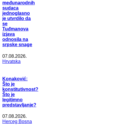
međunarodnih
sudaca
jednoglasno
je utvrdilo da
se
Tuđmanova
izjava
odnosila na
srpske snage
07.08.2026.
Hrvatska
Konaković:
Što je
konstitutivnost?
Što je
legitimno
predstavljanje?
07.08.2026.
Herceg Bosna