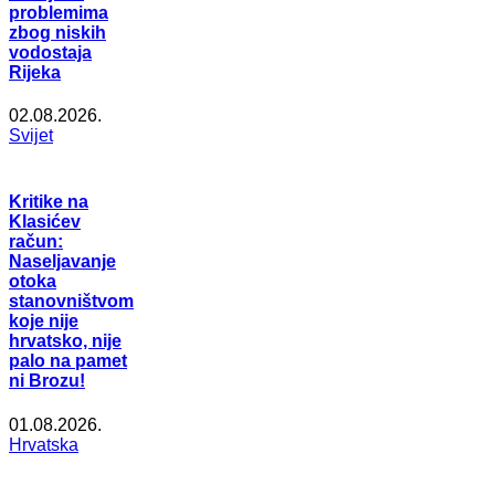
problemima
zbog niskih
vodostaja
Rijeka
02.08.2026.
Svijet
Kritike na
Klasićev
račun:
Naseljavanje
otoka
stanovništvom
koje nije
hrvatsko, nije
palo na pamet
ni Brozu!
01.08.2026.
Hrvatska