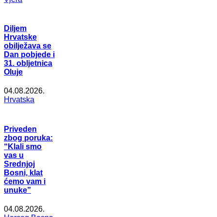
Diljem
Hrvatske
obilježava se
Dan pobjede i
31. obljetnica
Oluje
04.08.2026.
Hrvatska
Priveden
zbog poruka:
“Klali smo
vas u
Srednjoj
Bosni, klat
ćemo vam i
unuke”
04.08.2026.