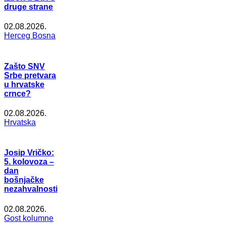
druge strane
02.08.2026.
Herceg Bosna
Zašto SNV
Srbe pretvara
u hrvatske
crnce?
02.08.2026.
Hrvatska
Josip Vričko:
5. kolovoza –
dan
bošnjačke
nezahvalnosti
02.08.2026.
Gost kolumne