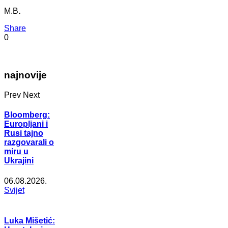
.
M.B
Share
0
najnovije
Prev
Next
Bloomberg:
Europljani i
Rusi tajno
razgovarali o
miru u
Ukrajini
06.08.2026.
Svijet
Luka Mišetić: