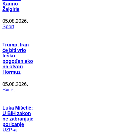
Kauno
Žalgiris
05.08.2026.
Šport
Trump: Iran
će biti vrlo
teško
pogođen ako
ne otvori
Hormuz
05.08.2026.
Svijet
Luka Mišetić:
U BiH zakon
ne zabranjuje
poricanje
UZP-a