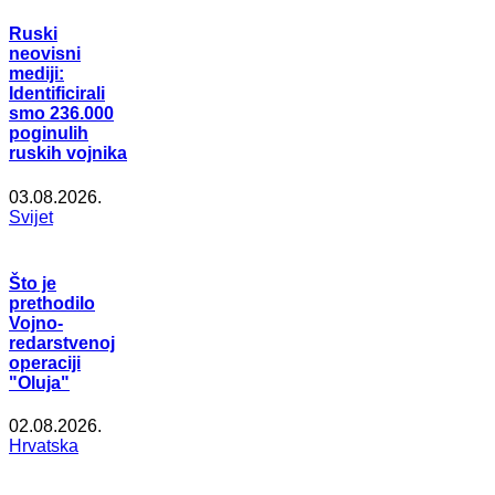
Ruski
neovisni
mediji:
Identificirali
smo 236.000
poginulih
ruskih vojnika
03.08.2026.
Svijet
Što je
prethodilo
Vojno-
redarstvenoj
operaciji
"Oluja"
02.08.2026.
Hrvatska