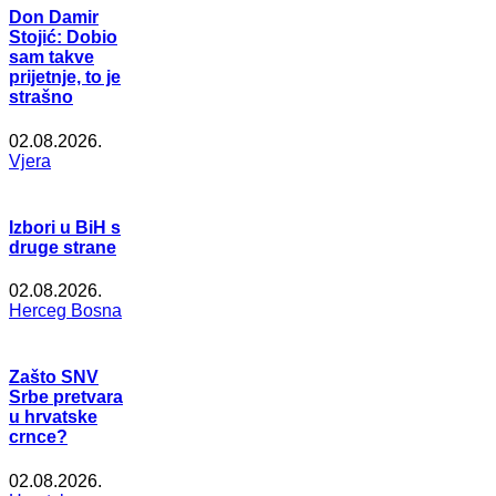
Don Damir
Stojić: Dobio
sam takve
prijetnje, to je
strašno
02.08.2026.
Vjera
Izbori u BiH s
druge strane
02.08.2026.
Herceg Bosna
Zašto SNV
Srbe pretvara
u hrvatske
crnce?
02.08.2026.