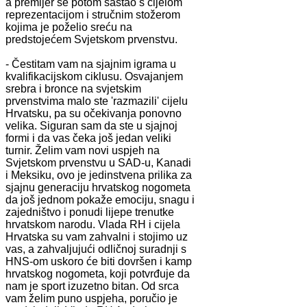
a premijer se potom sastao s cijelom
reprezentacijom i stručnim stožerom
kojima je poželio sreću na
predstojećem Svjetskom prvenstvu.
- Čestitam vam na sjajnim igrama u
kvalifikacijskom ciklusu. Osvajanjem
srebra i bronce na svjetskim
prvenstvima malo ste 'razmazili' cijelu
Hrvatsku, pa su očekivanja ponovno
velika. Siguran sam da ste u sjajnoj
formi i da vas čeka još jedan veliki
turnir. Želim vam novi uspjeh na
Svjetskom prvenstvu u SAD-u, Kanadi
i Meksiku, ovo je jedinstvena prilika za
sjajnu generaciju hrvatskog nogometa
da još jednom pokaže emociju, snagu i
zajedništvo i ponudi lijepe trenutke
hrvatskom narodu. Vlada RH i cijela
Hrvatska su vam zahvalni i stojimo uz
vas, a zahvaljujući odličnoj suradnji s
HNS-om uskoro će biti dovršen i kamp
hrvatskog nogometa, koji potvrđuje da
nam je sport izuzetno bitan. Od srca
vam želim puno uspjeha, poručio je