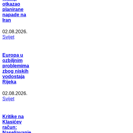
otkazao
planirane
napade na
Iran
02.08.2026.
Svijet
Europa u
ozbiljnim
problemima
zbog niskih
vodostaja
Rijeka
02.08.2026.
Svijet
Kritike na
Klasićev
račun:
Naseljavanje