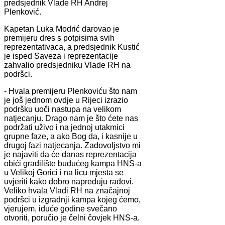
predsjednik Vlade RH Andrej
Plenković.
Kapetan Luka Modrić darovao je
premijeru dres s potpisima svih
reprezentativaca, a predsjednik Kustić
je isped Saveza i reprezentacije
zahvalio predsjedniku Vlade RH na
podršci.
- Hvala premijeru Plenkoviću što nam
je još jednom ovdje u Rijeci izrazio
podršku uoči nastupa na velikom
natjecanju. Drago nam je što ćete nas
podržati uživo i na jednoj utakmici
grupne faze, a ako Bog da, i kasnije u
drugoj fazi natjecanja. Zadovoljstvo mi
je najaviti da će danas reprezentacija
obići gradilište budućeg kampa HNS-a
u Velikoj Gorici i na licu mjesta se
uvjeriti kako dobro napreduju radovi.
Veliko hvala Vladi RH na značajnoj
podršci u izgradnji kampa kojeg ćemo,
vjerujem, iduće godine svečano
otvoriti, poručio je čelni čovjek HNS-a.