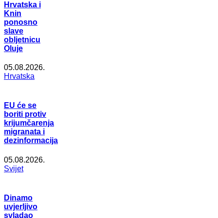
Hrvatska i
Knin
ponosno
slave
obljetnicu
Oluje
05.08.2026.
Hrvatska
EU će se
boriti protiv
krijumčarenja
migranata i
dezinformacija
05.08.2026.
Svijet
Dinamo
uvjerljivo
svladao