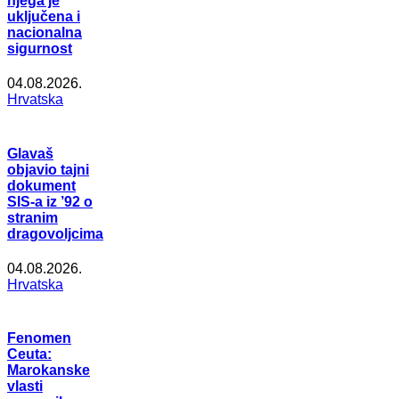
njega je
uključena i
nacionalna
sigurnost
04.08.2026.
Hrvatska
Glavaš
objavio tajni
dokument
SIS-a iz ’92 o
stranim
dragovoljcima
04.08.2026.
Hrvatska
Fenomen
Ceuta:
Marokanske
vlasti