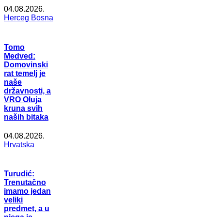
04.08.2026.
Herceg Bosna
Tomo
Medved:
Domovinski
rat temelj je
naše
državnosti, a
VRO Oluja
kruna svih
naših bitaka
04.08.2026.
Hrvatska
Turudić:
Trenutačno
imamo jedan
veliki
predmet, a u