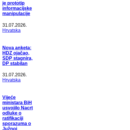
je prototip
informacijske
manipulacije
31.07.2026.
Hrvatska
Nova anketa:
HDZ ojačao,
SDP stagnira,
DP stabilan
31.07.2026.
Hrvatska
Vijeće
ministara BiH
usvojilo Nacrt
odluke o
ratifikaciji
sporazuma o
Južnoj