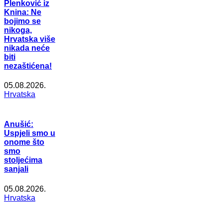
Plenković iz
Knina: Ne
bojimo se
nikoga,
Hrvatska više
nikada neće
biti
nezaštićena!
05.08.2026.
Hrvatska
Anušić:
Uspjeli smo u
onome što
smo
stoljećima
sanjali
05.08.2026.
Hrvatska