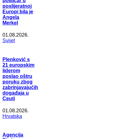
političar u
poslijeratnoj
Europi bila je
Angela
Merkel
01.08.2026.
Svijet
Plenković s
21 europskim
liderom
poslao oštru
poruku zbog
zabrinjavajućih
događaja u
Ceuti
01.08.2026.
Hrvatska
Agencija