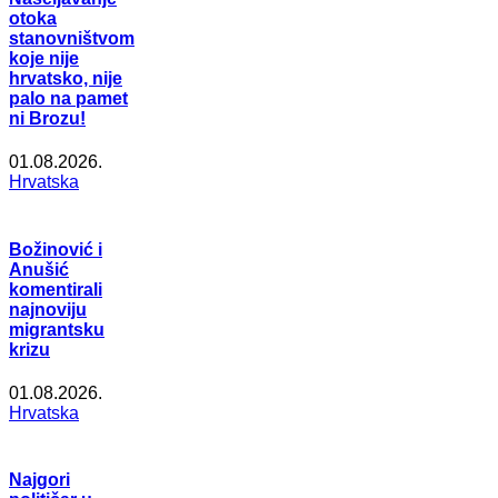
otoka
stanovništvom
koje nije
hrvatsko, nije
palo na pamet
ni Brozu!
01.08.2026.
Hrvatska
Božinović i
Anušić
komentirali
najnoviju
migrantsku
krizu
01.08.2026.
Hrvatska
Najgori