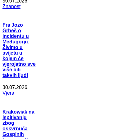
30.07.2026.
Znanost
Fra Jozo
Grbeš o
incidentu u
Međugorju:
Živimo u
svijetu u
kojem će
vjerojatno sve
više biti
takvih ljudi
30.07.2026.
Vjera
Krakowiak na
ispitivanju
zbog
oskvrnuća
Gospinih