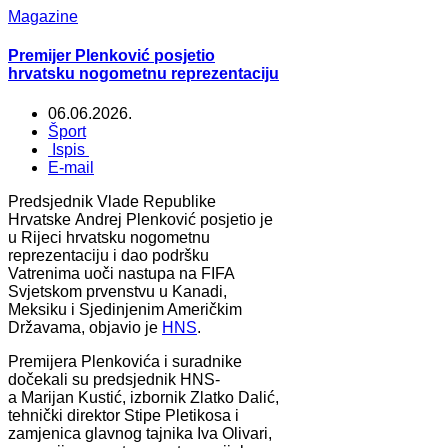
Magazine
Premijer Plenković posjetio
hrvatsku nogometnu reprezentaciju
06.06.2026.
Šport
Ispis
E-mail
Predsjednik Vlade Republike
Hrvatske Andrej Plenković posjetio je
u Rijeci hrvatsku nogometnu
reprezentaciju i dao podršku
Vatrenima uoči nastupa na FIFA
Svjetskom prvenstvu u Kanadi,
Meksiku i Sjedinjenim Američkim
Državama, objavio je
HNS
.
Premijera Plenkovića i suradnike
dočekali su predsjednik HNS-
a Marijan Kustić, izbornik Zlatko Dalić,
tehnički direktor Stipe Pletikosa i
zamjenica glavnog tajnika Iva Olivari,