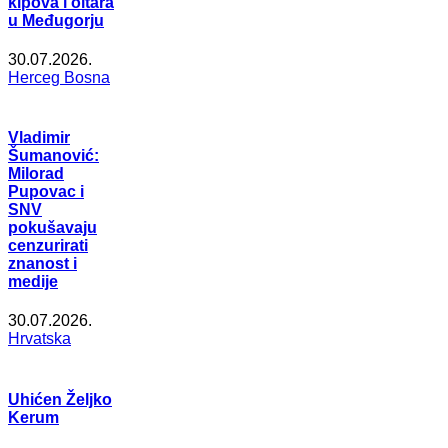
kipova i oltara
u Međugorju
30.07.2026.
Herceg Bosna
Vladimir
Šumanović:
Milorad
Pupovac i
SNV
pokušavaju
cenzurirati
znanost i
medije
30.07.2026.
Hrvatska
Uhićen Željko
Kerum