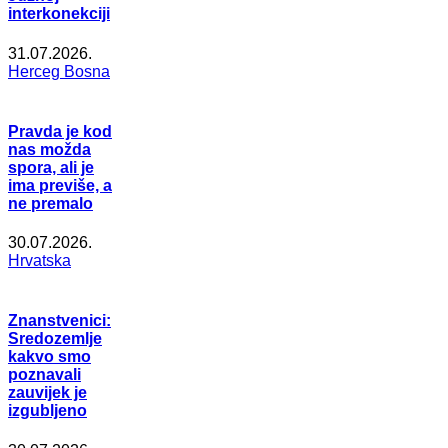
interkonekciji
31.07.2026.
Herceg Bosna
Pravda je kod
nas možda
spora, ali je
ima previše, a
ne premalo
30.07.2026.
Hrvatska
Znanstvenici:
Sredozemlje
kakvo smo
poznavali
zauvijek je
izgubljeno