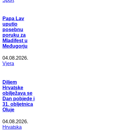
Šport
Papa Lav
uputio
posebnu
poruku za
Mladifest u
Međugorju
04.08.2026.
Vjera
Diljem
Hrvatske
obilježava se
Dan pobjede i
31. obljetnica
Oluje
04.08.2026.
Hrvatska