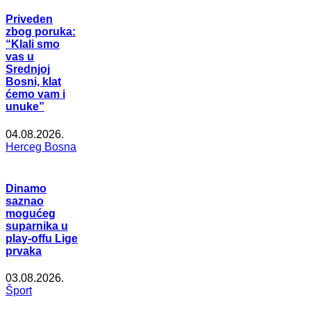
Priveden
zbog poruka:
“Klali smo
vas u
Srednjoj
Bosni, klat
ćemo vam i
unuke”
04.08.2026.
Herceg Bosna
Dinamo
saznao
mogućeg
suparnika u
play-offu Lige
prvaka
03.08.2026.
Šport