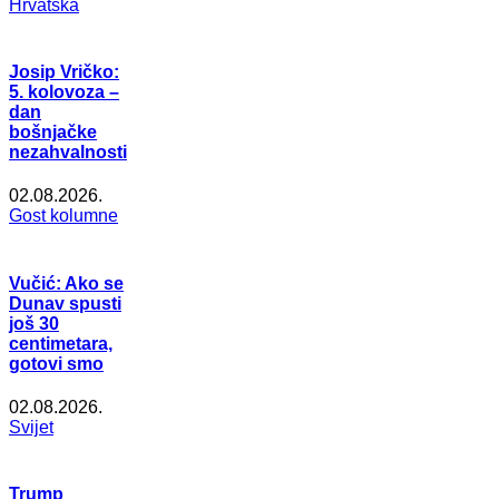
Hrvatska
Josip Vričko:
5. kolovoza –
dan
bošnjačke
nezahvalnosti
02.08.2026.
Gost kolumne
Vučić: Ako se
Dunav spusti
još 30
centimetara,
gotovi smo
02.08.2026.
Svijet
Trump