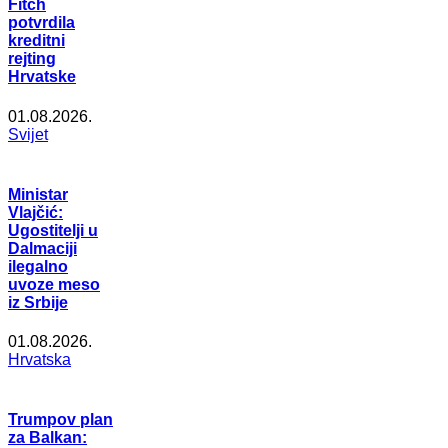
Fitch
potvrdila
kreditni
rejting
Hrvatske
01.08.2026.
Svijet
Ministar
Vlajčić:
Ugostitelji u
Dalmaciji
ilegalno
uvoze meso
iz Srbije
01.08.2026.
Hrvatska
Trumpov plan
za Balkan: