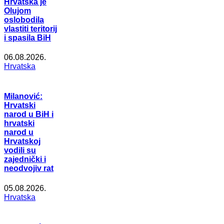
Hrvatska je
Olujom
oslobodila
vlastiti teritorij
i spasila BiH
06.08.2026.
Hrvatska
Milanović:
Hrvatski
narod u BiH i
hrvatski
narod u
Hrvatskoj
vodili su
zajednički i
neodvojiv rat
05.08.2026.
Hrvatska