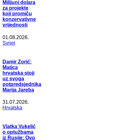
Milijuni dolara
za projekte
koji promiču
konzervativne
vrijednosti
01.08.2026.
Svijet
Damir Zorić:
Matica
hrvatska stoji
uz svoga
potpredsjednika
Marija Jareba
31.07.2026.
Hrvatska
Vlatka Vukelić
o optužbama
iz Rusije: Ovo