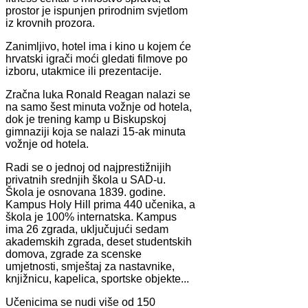
prostor je ispunjen prirodnim svjetlom
iz krovnih prozora.
Zanimljivo, hotel ima i kino u kojem će
hrvatski igrači moći gledati filmove po
izboru, utakmice ili prezentacije.
Zračna luka Ronald Reagan nalazi se
na samo šest minuta vožnje od hotela,
dok je trening kamp u Biskupskoj
gimnaziji koja se nalazi 15-ak minuta
vožnje od hotela.
Radi se o jednoj od najprestižnijih
privatnih srednjih škola u SAD-u.
Škola je osnovana 1839. godine.
Kampus Holy Hill prima 440 učenika, a
škola je 100% internatska. Kampus
ima 26 zgrada, uključujući sedam
akademskih zgrada, deset studentskih
domova, zgrade za scenske
umjetnosti, smještaj za nastavnike,
knjižnicu, kapelica, sportske objekte...
Učenicima se nudi više od 150