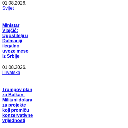
01.08.2026.
Svijet
Ministar
Vlajčić:
Ugostitelji u
Dalmaciji
ilegalno
uvoze meso
iz Srbije
01.08.2026.
Hrvatska
Trumpov plan
za Balkan:
Milijuni dolara
za projekte
koji promiču
konzervativne
vrijednosti