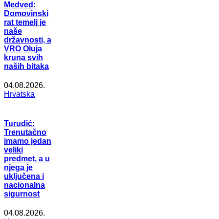
Medved:
Domovinski
rat temelj je
naše
državnosti, a
VRO Oluja
kruna svih
naših bitaka
04.08.2026.
Hrvatska
Turudić:
Trenutačno
imamo jedan
veliki
predmet, a u
njega je
uključena i
nacionalna
sigurnost
04.08.2026.