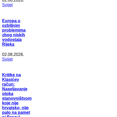
02.08.2026.
Svijet
Europa u
ozbiljnim
problemima
zbog niskih
vodostaja
Rijeka
02.08.2026.
Svijet
Kritike na
Klasićev
račun:
Naseljavanje
otoka
stanovništvom
koje nije
hrvatsko, nije
palo na pamet