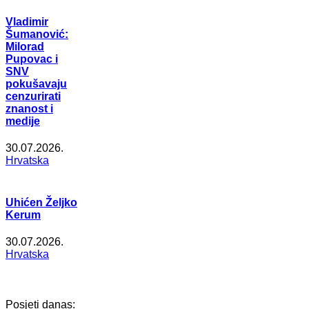
Vladimir
Šumanović:
Milorad
Pupovac i
SNV
pokušavaju
cenzurirati
znanost i
medije
30.07.2026.
Hrvatska
Uhićen Željko
Kerum
30.07.2026.
Hrvatska
Posjeti danas: