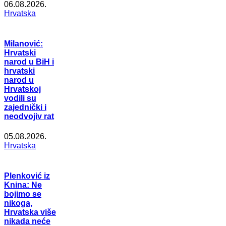
06.08.2026.
Hrvatska
Milanović:
Hrvatski
narod u BiH i
hrvatski
narod u
Hrvatskoj
vodili su
zajednički i
neodvojiv rat
05.08.2026.
Hrvatska
Plenković iz
Knina: Ne
bojimo se
nikoga,
Hrvatska više
nikada neće