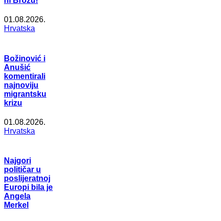
ni Brozu!
01.08.2026.
Hrvatska
Božinović i
Anušić
komentirali
najnoviju
migrantsku
krizu
01.08.2026.
Hrvatska
Najgori
političar u
poslijeratnoj
Europi bila je
Angela
Merkel