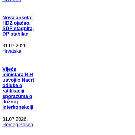
Nova anketa:
HDZ ojačao,
SDP stagnira,
DP stabilan
31.07.2026.
Hrvatska
Vijeće
ministara BiH
usvojilo Nacrt
odluke o
ratifikaciji
sporazuma o
Južnoj
interkonekciji
31.07.2026.
Herceg Bosna