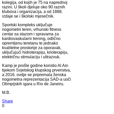
kolegija, od kojih je 75 na naprednoj
razini. U školi djeluje oko 90 raznih
klubova i organizacija, a od 1888.
izdaje se i školski mjesečnik.
Sportski kompleks uključuje
nogometni teren, vrhunski fitness
centar sa stazom i spravama za
kardiovaskularni trening, odlično
opremljenu teretanu te jednako
kvalitetne prostorije za oporavak,
uključujući hidroterapiju, krioterapiju,
električnu stimulaciju i ultrazvuk.
Kamp je prošle godine koristio Al Ain
tijekom Svjetskog klupskog prvenstva,
a 2016. ovdje se pripremala ženska
nogometna reprezentacija SAD-a uoči
Olimpijskih igara u Rio de Janeiru.
M.B.
Share
0