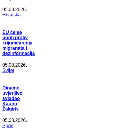
05.08.2026.
Hrvatska
EU će se
boriti protiv
krijumčarenja
migranata i
dezinformacija
05.08.2026.
Svijet
Dinamo
uvjerljivo
svladao
Kauno
Žalgiris
05.08.2026.
Šport