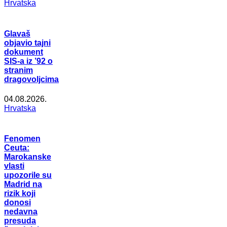
Hrvatska
Glavaš
objavio tajni
dokument
SIS-a iz ’92 o
stranim
dragovoljcima
04.08.2026.
Hrvatska
Fenomen
Ceuta:
Marokanske
vlasti
upozorile su
Madrid na
rizik koji
donosi
nedavna
presuda