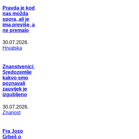
Pravda je kod
nas možda
spora, ali je
ima previše, a
ne premalo
30.07.2026.
Hrvatska
Znanstvenici:
Sredozemlje
kakvo smo
poznavali
zauvijek je
izgubljeno
30.07.2026.
Znanost
Fra Jozo
Grbeš o