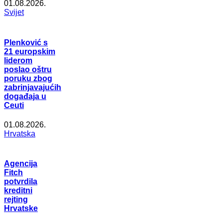
01.08.2026.
Svijet
Plenković s
21 europskim
liderom
poslao oštru
poruku zbog
zabrinjavajućih
događaja u
Ceuti
01.08.2026.
Hrvatska
Agencija
Fitch
potvrdila
kreditni
rejting
Hrvatske