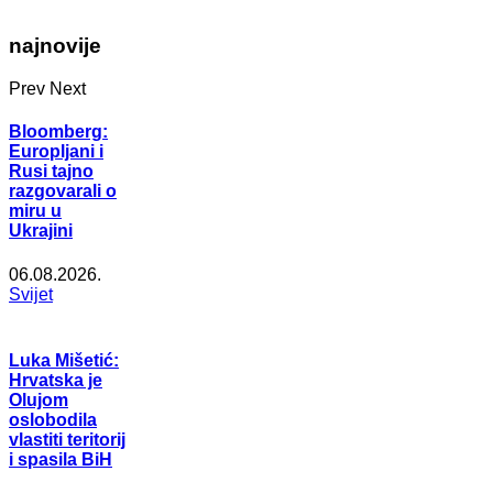
najnovije
Prev
Next
Bloomberg:
Europljani i
Rusi tajno
razgovarali o
miru u
Ukrajini
06.08.2026.
Svijet
Luka Mišetić:
Hrvatska je
Olujom
oslobodila
vlastiti teritorij
i spasila BiH