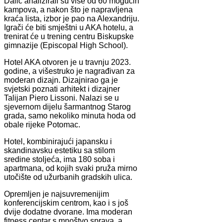
Dalić analizirali su više od 60 mogućih
kampova, a nakon što je napravljena
kraća lista, izbor je pao na Alexandriju.
Igrači će biti smještni u AKA hotelu, a
trenirat će u trening centru Biskupske
gimnazije (Episcopal High School).
Hotel AKA otvoren je u travnju 2023.
godine, a višestruko je nagrađivan za
moderan dizajn. Dizajnirao ga je
svjetski poznati arhitekt i dizajner
Talijan Piero Lissoni. Nalazi se u
sjevernom dijelu šarmantnog Starog
grada, samo nekoliko minuta hoda od
obale rijeke Potomac.
Hotel, kombinirajući japansku i
skandinavsku estetiku sa stilom
sredine stoljeća, ima 180 soba i
apartmana, od kojih svaki pruža mirno
utočište od užurbanih gradskih ulica.
Opremljen je najsuvremenijim
konferencijskim centrom, kao i s još
dvije dodatne dvorane. Ima moderan
fitness centar s mnoštvo sprava, a