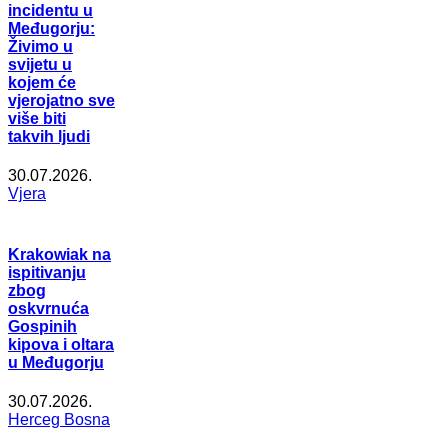
incidentu u
Međugorju:
Živimo u
svijetu u
kojem će
vjerojatno sve
više biti
takvih ljudi
30.07.2026.
Vjera
Krakowiak na
ispitivanju
zbog
oskvrnuća
Gospinih
kipova i oltara
u Međugorju
30.07.2026.
Herceg Bosna