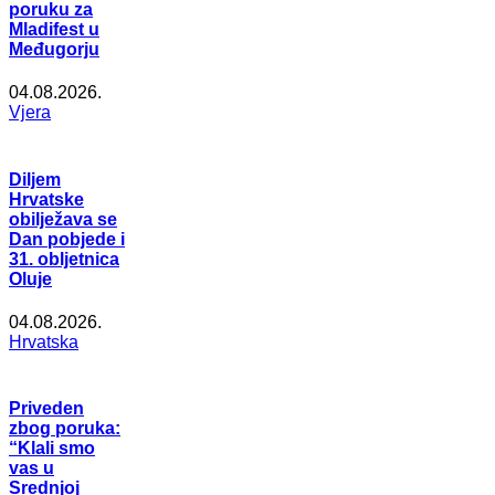
poruku za
Mladifest u
Međugorju
04.08.2026.
Vjera
Diljem
Hrvatske
obilježava se
Dan pobjede i
31. obljetnica
Oluje
04.08.2026.
Hrvatska
Priveden
zbog poruka:
“Klali smo
vas u
Srednjoj