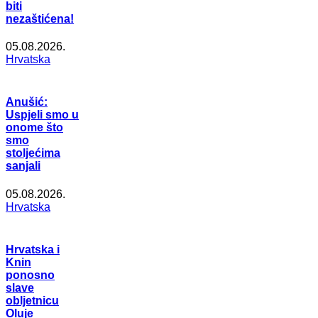
biti
nezaštićena!
05.08.2026.
Hrvatska
Anušić:
Uspjeli smo u
onome što
smo
stoljećima
sanjali
05.08.2026.
Hrvatska
Hrvatska i
Knin
ponosno
slave
obljetnicu
Oluje