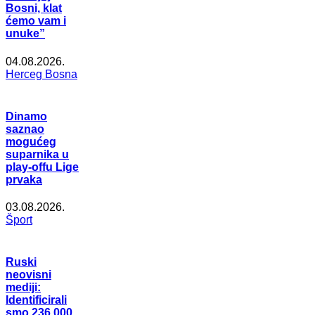
Bosni, klat
ćemo vam i
unuke”
04.08.2026.
Herceg Bosna
Dinamo
saznao
mogućeg
suparnika u
play-offu Lige
prvaka
03.08.2026.
Šport
Ruski
neovisni
mediji:
Identificirali
smo 236.000