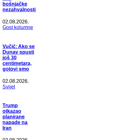
bošnjačke
nezahvalnosti
02.08.2026.
Gost kolumne
Vučić: Ako se
Dunav spusti
još 30
centimetara,
gotovi smo
02.08.2026.
Svijet
Trump
otkazao
planirane
napade na
Iran