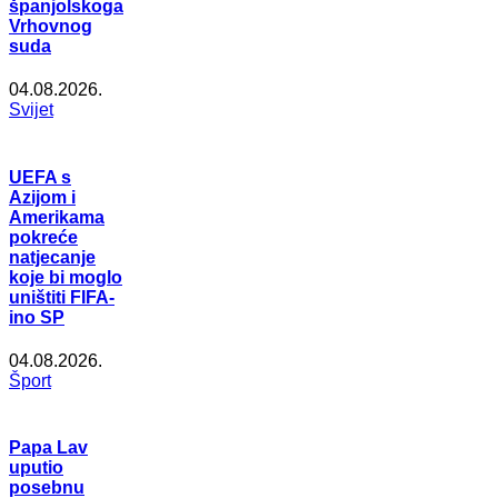
španjolskoga
Vrhovnog
suda
04.08.2026.
Svijet
UEFA s
Azijom i
Amerikama
pokreće
natjecanje
koje bi moglo
uništiti FIFA-
ino SP
04.08.2026.
Šport
Papa Lav
uputio
posebnu