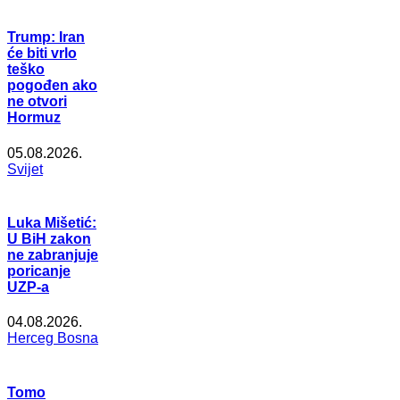
Trump: Iran
će biti vrlo
teško
pogođen ako
ne otvori
Hormuz
05.08.2026.
Svijet
Luka Mišetić:
U BiH zakon
ne zabranjuje
poricanje
UZP-a
04.08.2026.
Herceg Bosna
Tomo