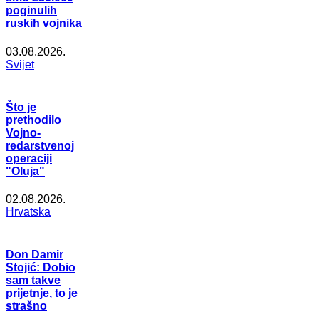
poginulih
ruskih vojnika
03.08.2026.
Svijet
Što je
prethodilo
Vojno-
redarstvenoj
operaciji
"Oluja"
02.08.2026.
Hrvatska
Don Damir
Stojić: Dobio
sam takve
prijetnje, to je
strašno