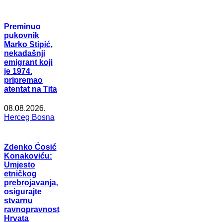
Preminuo
pukovnik
Marko Stipić,
nekadašnji
emigrant koji
je 1974.
pripremao
atentat na Tita
08.08.2026.
Herceg Bosna
Zdenko Ćosić
Konakoviću:
Umjesto
etničkog
prebrojavanja,
osigurajte
stvarnu
ravnopravnost
Hrvata