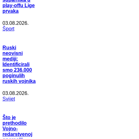
play-offu Lige
prvaka
03.08.2026.
Šport
Ruski
neovisni
mediji:
Identificirali
smo 236.000
poginulih
ruskih vojnika
03.08.2026.
Svijet
Što je
prethodilo
Vojno-
redarstvenoj