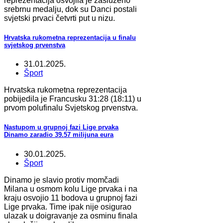
reprezentacija osvojila je zasluženo
srebrnu medalju, dok su Danci postali
svjetski prvaci četvrti put u nizu.
Hrvatska rukometna reprezentacija u finalu
svjetskog prvenstva
31.01.2025.
Šport
Hrvatska rukometna reprezentacija
pobijedila je Francusku 31:28 (18:11) u
prvom polufinalu Svjetskog prvenstva.
Nastupom u grupnoj fazi Lige prvaka
Dinamo zaradio 39.57 milijuna eura
30.01.2025.
Šport
Dinamo je slavio protiv momčadi
Milana u osmom kolu Lige prvaka i na
kraju osvojio 11 bodova u grupnoj fazi
Lige prvaka. Time ipak nije osigurao
ulazak u doigravanje za osminu finala