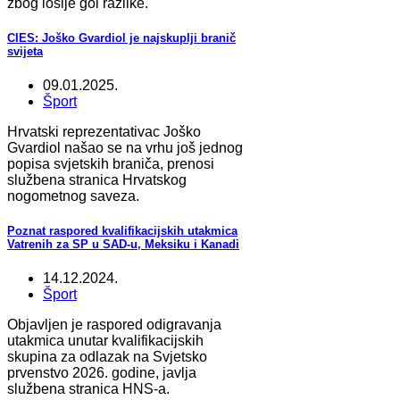
zbog lošije gol razlike.
CIES: Joško Gvardiol je najskuplji branič
svijeta
09.01.2025.
Šport
Hrvatski reprezentativac Joško
Gvardiol našao se na vrhu još jednog
popisa svjetskih braniča, prenosi
službena stranica Hrvatskog
nogometnog saveza.
Poznat raspored kvalifikacijskih utakmica
Vatrenih za SP u SAD-u, Meksiku i Kanadi
14.12.2024.
Šport
Objavljen je raspored odigravanja
utakmica unutar kvalifikacijskih
skupina za odlazak na Svjetsko
prvenstvo 2026. godine, javlja
službena stranica HNS-a.