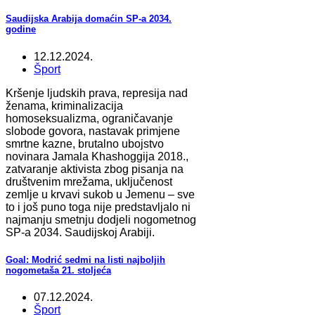
Saudijska Arabija domaćin SP-a 2034.
godine
12.12.2024.
Šport
Kršenje ljudskih prava, represija nad
ženama, kriminalizacija
homoseksualizma, ograničavanje
slobode govora, nastavak primjene
smrtne kazne, brutalno ubojstvo
novinara Jamala Khashoggija 2018.,
zatvaranje aktivista zbog pisanja na
društvenim mrežama, uključenost
zemlje u krvavi sukob u Jemenu – sve
to i još puno toga nije predstavljalo ni
najmanju smetnju dodjeli nogometnog
SP-a 2034. Saudijskoj Arabiji.
Goal: Modrić sedmi na listi najboljih
nogometaša 21. stoljeća
07.12.2024.
Šport