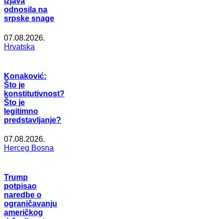
izjava
odnosila na
srpske snage
07.08.2026.
Hrvatska
Konaković:
Što je
konstitutivnost?
Što je
legitimno
predstavljanje?
07.08.2026.
Herceg Bosna
Trump
potpisao
naredbe o
ograničavanju
američkog