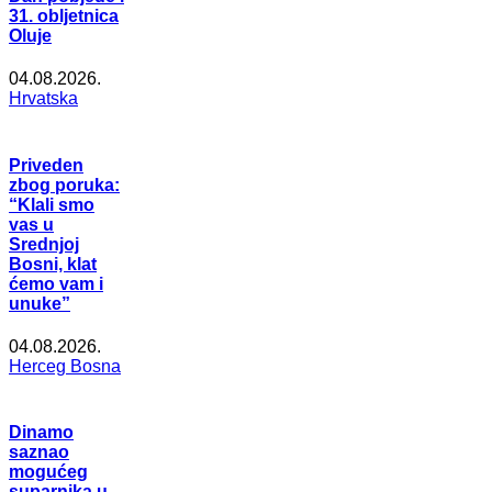
31. obljetnica
Oluje
04.08.2026.
Hrvatska
Priveden
zbog poruka:
“Klali smo
vas u
Srednjoj
Bosni, klat
ćemo vam i
unuke”
04.08.2026.
Herceg Bosna
Dinamo
saznao
mogućeg
suparnika u