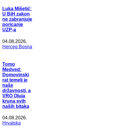
Luka Mišetić:
U BiH zakon
ne zabranjuje
poricanje
UZP-a
04.08.2026.
Herceg Bosna
Tomo
Medved:
Domovinski
rat temelj je
naše
državnosti, a
VRO Oluja
kruna svih
naših bitaka
04.08.2026.
Hrvatska