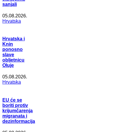
sanjali
05.08.2026.
Hrvatska
Hrvatska i
Knin
ponosno
slave
obljetnicu
Oluje
05.08.2026.
Hrvatska
EU će se
boriti protiv
krijumčarenja
migranata i
dezinformacija