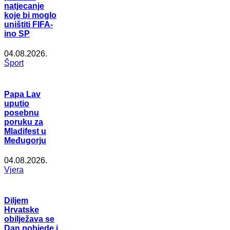
natjecanje
koje bi moglo
uništiti FIFA-
ino SP
04.08.2026.
Šport
Papa Lav
uputio
posebnu
poruku za
Mladifest u
Međugorju
04.08.2026.
Vjera
Diljem
Hrvatske
obilježava se
Dan pobjede i