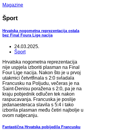
Magazine
Šport
Hrvatska nogometna reprezentacija ostala
bez Final Foura Lige nacija
24.03.2025.
Šport
Hrvatska nogometna reprezentacija
nije uspjela izboriti plasman na Final
Four Lige nacija. Nakon što je u prvoj
utakmici četvrtfinala s 2:0 svladala
Francusku na Poljudu, večeras je na
Saint-Denisu poražena s 2:0, pa je na
kraju pobjednik odlučen tek nakon
raspucavanja. Francuska je poslije
jedanaesteraca slavila s 5:4 i tako
izborila plasman među četiri najbolje u
ovom natjecanju.
Fantastična Hrvatska pobijedila Francusku