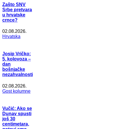
Zašto SNV
Srbe pretvara
u hrvatske
crnce?
02.08.2026.
Hrvatska
Josip Vričko:
5. kolovoza –
dan
bošnjačke
nezahvalnosti
02.08.2026.
Gost kolumne
Vučić: Ako se
Dunav spusti
još 30
centimetara,