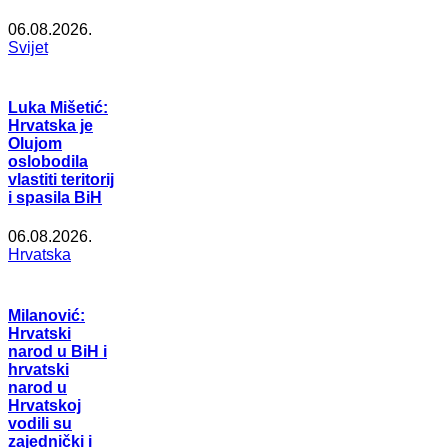
06.08.2026.
Svijet
Luka Mišetić:
Hrvatska je
Olujom
oslobodila
vlastiti teritorij
i spasila BiH
06.08.2026.
Hrvatska
Milanović:
Hrvatski
narod u BiH i
hrvatski
narod u
Hrvatskoj
vodili su
zajednički i