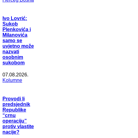
Ivo Lovrić:
Sukob
Plenkovića i
Milanovića
samo se
uvjetno može
nazvati
osobnim
sukobom
07.08.2026.
Kolumne
Provodi li
predsjednik
Republike
“crnu
operaciju”
protiv vlastite
nacije?