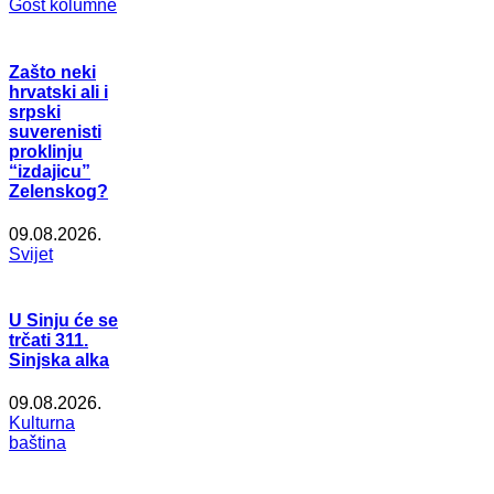
Gost kolumne
Zašto neki
hrvatski ali i
srpski
suverenisti
proklinju
“izdajicu”
Zelenskog?
09.08.2026.
Svijet
U Sinju će se
trčati 311.
Sinjska alka
09.08.2026.
Kulturna
baština