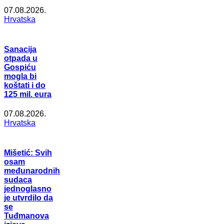
07.08.2026.
Hrvatska
Sanacija
otpada u
Gospiću
mogla bi
koštati i do
125 mil. eura
07.08.2026.
Hrvatska
Mišetić: Svih
osam
međunarodnih
sudaca
jednoglasno
je utvrdilo da
se
Tuđmanova