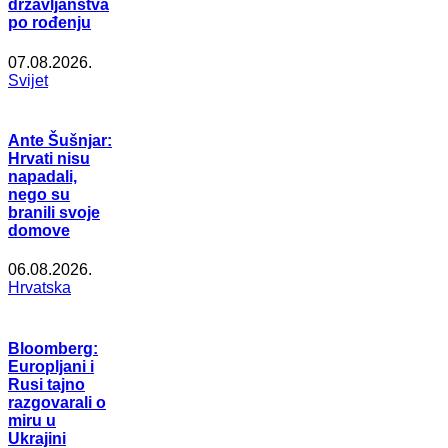
državljanstva
po rođenju
07.08.2026.
Svijet
Ante Šušnjar:
Hrvati nisu
napadali,
nego su
branili svoje
domove
06.08.2026.
Hrvatska
Bloomberg:
Europljani i
Rusi tajno
razgovarali o
miru u
Ukrajini