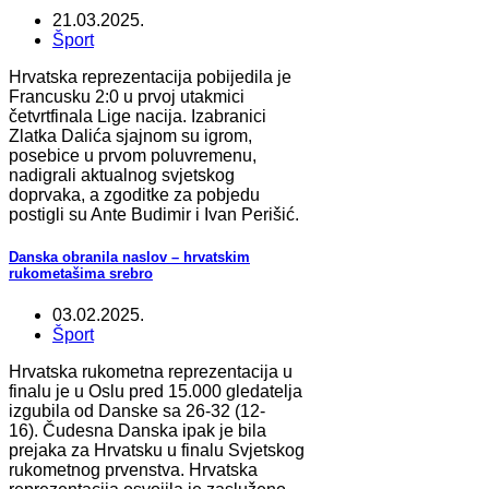
21.03.2025.
Šport
Hrvatska reprezentacija pobijedila je
Francusku 2:0 u prvoj utakmici
četvrtfinala Lige nacija. Izabranici
Zlatka Dalića sjajnom su igrom,
posebice u prvom poluvremenu,
nadigrali aktualnog svjetskog
doprvaka, a zgoditke za pobjedu
postigli su Ante Budimir i Ivan Perišić.
Danska obranila naslov – hrvatskim
rukometašima srebro
03.02.2025.
Šport
Hrvatska rukometna reprezentacija u
finalu je u Oslu pred 15.000 gledatelja
izgubila od Danske sa 26-32 (12-
16). Čudesna Danska ipak je bila
prejaka za Hrvatsku u finalu Svjetskog
rukometnog prvenstva. Hrvatska