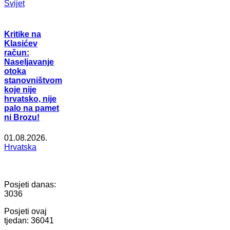
Svijet
Kritike na
Klasićev
račun:
Naseljavanje
otoka
stanovništvom
koje nije
hrvatsko, nije
palo na pamet
ni Brozu!
01.08.2026.
Hrvatska
Posjeti danas:
3036
Posjeti ovaj
tjedan:
36041