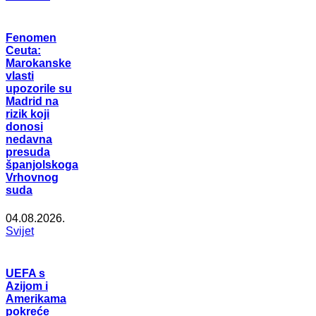
Fenomen
Ceuta:
Marokanske
vlasti
upozorile su
Madrid na
rizik koji
donosi
nedavna
presuda
španjolskoga
Vrhovnog
suda
04.08.2026.
Svijet
UEFA s
Azijom i
Amerikama
pokreće