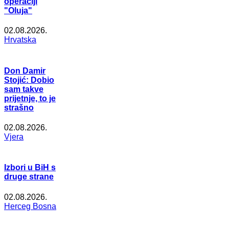
operaciji
"Oluja"
02.08.2026.
Hrvatska
Don Damir
Stojić: Dobio
sam takve
prijetnje, to je
strašno
02.08.2026.
Vjera
Izbori u BiH s
druge strane
02.08.2026.
Herceg Bosna