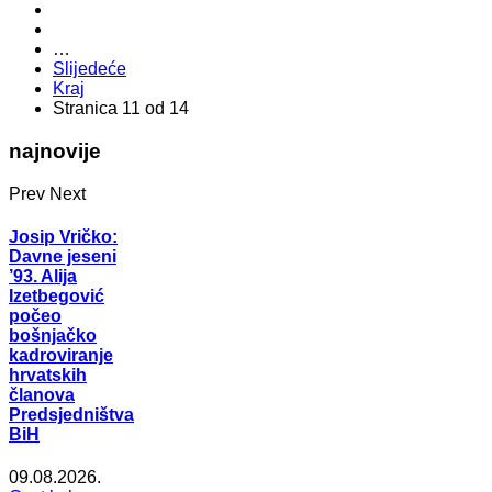
…
Slijedeće
Kraj
Stranica 11 od 14
najnovije
Prev
Next
Josip Vričko:
Davne jeseni
’93. Alija
Izetbegović
počeo
bošnjačko
kadroviranje
hrvatskih
članova
Predsjedništva
BiH
09.08.2026.