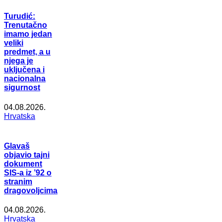
Turudić:
Trenutačno
imamo jedan
veliki
predmet, a u
njega je
uključena i
nacionalna
sigurnost
04.08.2026.
Hrvatska
Glavaš
objavio tajni
dokument
SIS-a iz ’92 o
stranim
dragovoljcima
04.08.2026.
Hrvatska