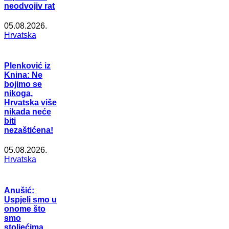
neodvojiv rat
05.08.2026.
Hrvatska
Plenković iz
Knina: Ne
bojimo se
nikoga,
Hrvatska više
nikada neće
biti
nezaštićena!
05.08.2026.
Hrvatska
Anušić:
Uspjeli smo u
onome što
smo
stoljećima