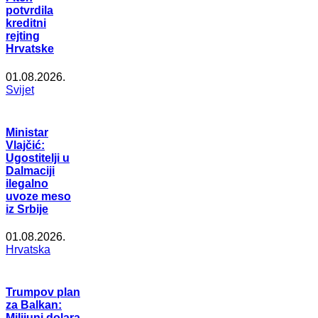
potvrdila
kreditni
rejting
Hrvatske
01.08.2026.
Svijet
Ministar
Vlajčić:
Ugostitelji u
Dalmaciji
ilegalno
uvoze meso
iz Srbije
01.08.2026.
Hrvatska
Trumpov plan
za Balkan:
Milijuni dolara