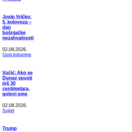
Josip Vričko:
5. kolovoza –
dan
bošnjačke
nezahvalnosti
02.08.2026.
Gost kolumne
Vučić: Ako se
Dunav spusti
još 30
centimetara,
gotovi smo
02.08.2026.
Svijet
Trump