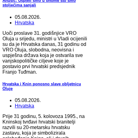
Anušić: Uspjeli smo u onome što smo
stoljećima sanjali
05.08.2026.
Hrvatska
Uoči proslave 31. godišnjice VRO
Oluja u srijedu, ministri u Vladi ocijenili
su da je Hrvatska danas, 31 godinu od
VRO Oluja, slobodna, neovisna i
uspješna država koja je ostvarila sve
vanjskopolitičke ciljeve koje je
postavio prvi hrvatski predsjednik
Franjo Tuđman.
Hrvatska i Knin ponosno slave obljetnicu
Oluje
05.08.2026.
Hrvatska
Prije 31 godinu, 5. kolovoza 1995., na
Kninskoj tvrđavi hrvatski branitelji
razvili su 20-metarsku hrvatsku
zastavu, koja je simbolizirala