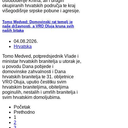
oslobođenje Knina, ali i drugih
okupiranih hrvatskih područja te kraj
višegodišnje srpske pobune i agresije.
Tomo Medved: Domovinski rat temelj je
naše državnosti, a VRO Oluja kruna svih
naših bitaka
04.08.2026.
Hrvatska
Tomo Medved, potpredsjednik Vlade i
ministar hrvatskih branitelja u utorak je,
u povodu Dana pobjede i
domovinske zahvalnosti i Dana
hrvatskih branitelja te 31. obljetnice
VRO Oluja, uputio čestitku svim
hrvatskim braniteljima, obiteljima
poginulih, nestalih i umrlih branitelja i
svim hrvatskim domoljubima.
Početak
Prethodno
1
2
3