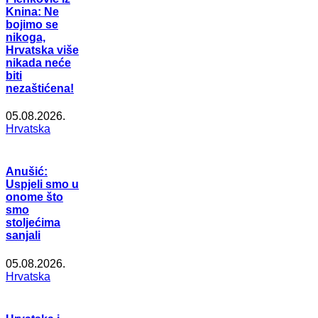
Knina: Ne
bojimo se
nikoga,
Hrvatska više
nikada neće
biti
nezaštićena!
05.08.2026.
Hrvatska
Anušić:
Uspjeli smo u
onome što
smo
stoljećima
sanjali
05.08.2026.
Hrvatska