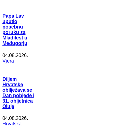
Papa Lav
uputio
posebnu
poruku za
Mladifest u
Međugorju
04.08.2026.
Vjera
Diljem
Hrvatske
obilježava se
Dan pobjede i
31. obljetnica
Oluje
04.08.2026.
Hrvatska