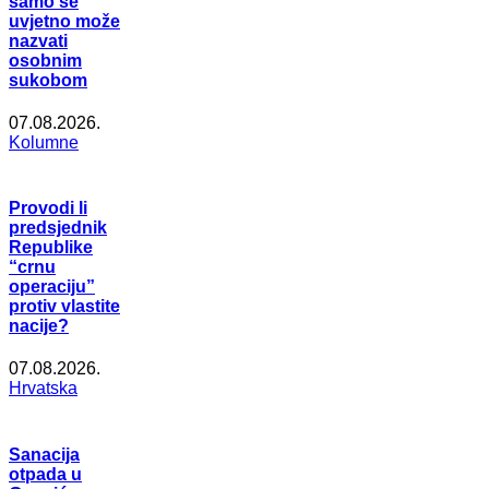
samo se
uvjetno može
nazvati
osobnim
sukobom
07.08.2026.
Kolumne
Provodi li
predsjednik
Republike
“crnu
operaciju”
protiv vlastite
nacije?
07.08.2026.
Hrvatska
Sanacija
otpada u