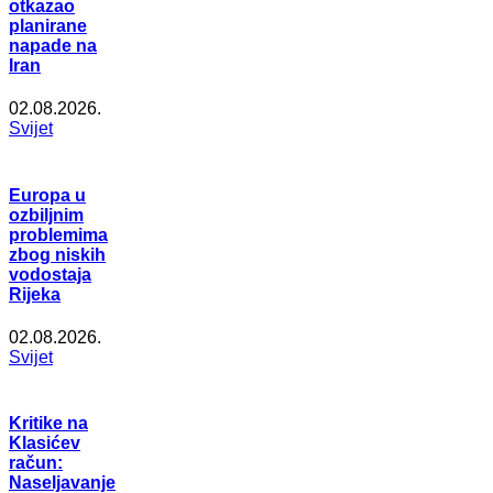
otkazao
planirane
napade na
Iran
02.08.2026.
Svijet
Europa u
ozbiljnim
problemima
zbog niskih
vodostaja
Rijeka
02.08.2026.
Svijet
Kritike na
Klasićev
račun:
Naseljavanje