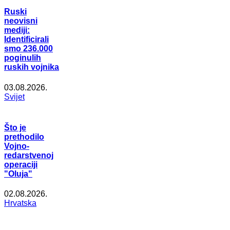
Ruski
neovisni
mediji:
Identificirali
smo 236.000
poginulih
ruskih vojnika
03.08.2026.
Svijet
Što je
prethodilo
Vojno-
redarstvenoj
operaciji
"Oluja"
02.08.2026.
Hrvatska