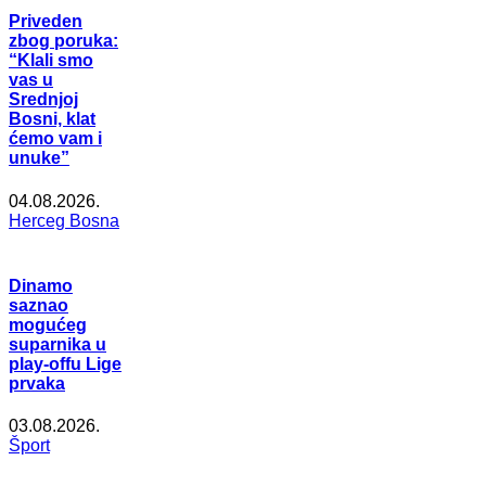
Priveden
zbog poruka:
“Klali smo
vas u
Srednjoj
Bosni, klat
ćemo vam i
unuke”
04.08.2026.
Herceg Bosna
Dinamo
saznao
mogućeg
suparnika u
play-offu Lige
prvaka
03.08.2026.
Šport