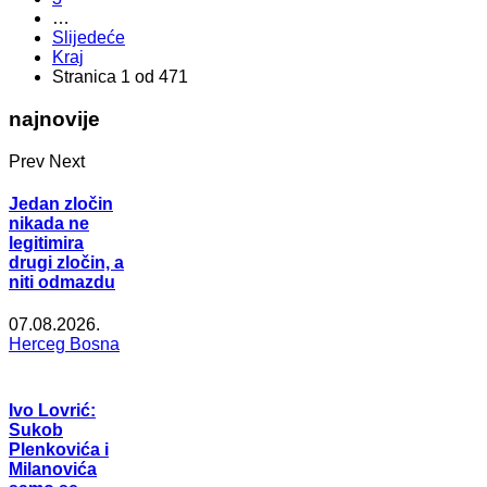
…
Slijedeće
Kraj
Stranica 1 od 471
najnovije
Prev
Next
Jedan zločin
nikada ne
legitimira
drugi zločin, a
niti odmazdu
07.08.2026.
Herceg Bosna
Ivo Lovrić:
Sukob
Plenkovića i
Milanovića