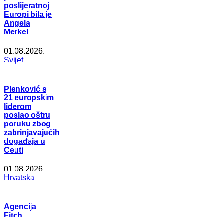
poslijeratnoj
Europi bila je
Angela
Merkel
01.08.2026.
Svijet
Plenković s
21 europskim
liderom
poslao oštru
poruku zbog
zabrinjavajućih
događaja u
Ceuti
01.08.2026.
Hrvatska
Agencija
Fitch