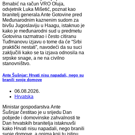
Brnabić na račun VRO Oluja,
odvjetnik Luka Mišetić, poznat kao
branitelj generala Ante Gotovine pred
Međunarodnim kaznenim sudom za
bivšu Jugoslaviju u Haagu, istaknuo je
kako je međunarodni sud u predmetu
Gotovina razmatrao i često citiranu
Tuđmanovu izjavu o tome da će “Srbi
praktički nestati”, navodeći da su suci
zaključili kako se ta izjava odnosila na
srpske snage, a ne na civilno
stanovništvo.
Ante Šušnjar: Hrvati nisu napadali, nego su
branili svoje domove
06.08.2026.
Hrvatska
Ministar gospodarstva Ante
Šušnjar čestitao je u srijedu Dan
pobjede i domovinske zahvalnosti te
Dan hrvatskih branitelja istaknuvši
kako Hrvati nisu napadali, nego branili
svoje domove, a onima koji tu istinu