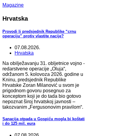
Magazine
Hrvatska
Provodi li predsjednik Republike “crnu
operaciju” protiv vlastite nacije?
07.08.2026.
Hrvatska
Na obilježavanju 31. obljetnice vojno -
redarstvene operacije „Oluja“,
održanom 5. kolovoza 2026. godine u
Kninu, predsjednik Republike
Hrvatske Zoran Milanović u svom je
prigodnom govoru posegnuo za
konceptom koji je do tada bio gotovo
nepoznat široj hrvatskoj javnosti –
takozvanim „Fergusonovim pravilom“.
Sanacija otpada u Gospiću mogla bi koštati
i do 125 mil. eura
07.08.2026.