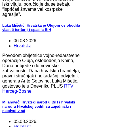
iskrivljuju, poručio je da se trebaju
“ispričati žrtvama velikosrpske
agresije”.
Luka Mišetić: Hrvatska je Olujom oslobodila
vlastiti teritorij i spasila BiH
06.08.2026.
Hrvatska
Povodom obljetnice vojno-redarstvene
operacije Oluja, oslobođenja Knina,
Dana pobjede i domovinske
zahvalnosti i Dana hrvatskih branitelja,
pravni stručnjak i nekadašnji odvjetnik
generala Ante Gotovine, Luka Mišetić,
gostovao je u Dnevniku PLUS
RTV
Herceg-Bosne
.
Milanović: Hrvatski narod u BiH i hrvatski
narod u Hrvatskoj vodili su zajednički i
neodvojiv rat
05.08.2026.
Hrvatska