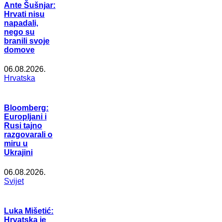
Ante Šušnjar:
Hrvati nisu
napadali,
nego su
branili svoje
domove
06.08.2026.
Hrvatska
Bloomberg:
Europljani i
Rusi tajno
razgovarali o
miru u
Ukrajini
06.08.2026.
Svijet
Luka Mišetić:
Hrvatska je