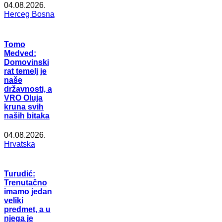
04.08.2026.
Herceg Bosna
Tomo
Medved:
Domovinski
rat temelj je
naše
državnosti, a
VRO Oluja
kruna svih
naših bitaka
04.08.2026.
Hrvatska
Turudić:
Trenutačno
imamo jedan
veliki
predmet, a u
njega je