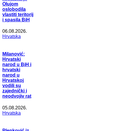
Olujom
oslobodila
vlastiti teritorij
i spasila BiH
06.08.2026.
Hrvatska
Milanović:
Hrvatski
narod u BiH i
hrvatski
narod u
Hrvatskoj
vodili su
zajednički i
neodvojiv rat
05.08.2026.
Hrvatska
Plenković iz