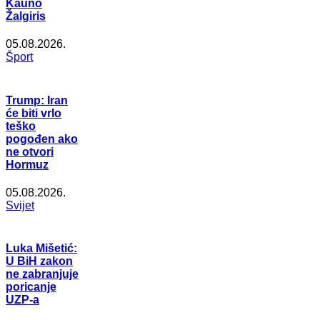
Kauno
Žalgiris
05.08.2026.
Šport
Trump: Iran
će biti vrlo
teško
pogođen ako
ne otvori
Hormuz
05.08.2026.
Svijet
Luka Mišetić:
U BiH zakon
ne zabranjuje
poricanje
UZP-a