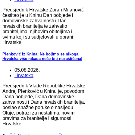
Predsjednik Hrvatske Zoran Milanović
čestitao je u Kninu Dan pobjede i
domovinske zahvalnosti i Dan
hrvatskih branitelja te zahvalio
braniteljima, njihovim obiteljima i
svima koji su sudjelovali u obrani
Hrvatske.
Plenković iz Knina: Ne bojimo se nikoga,
Hrvatska više nikada neće biti nezaštićena!
05.08.2026.
Hrvatska
Predsjednik Vlade Republike Hrvatske
Andrej Plenković u Kninu je, povodom
Dana pobjede, Dana domovinske
zahvalnosti i Dana hrvatskih branitelja,
poslao snažne poruke o nasljeđu
Oluje, potrazi za nestalima, novim
pravima za branitelje i sigurnosti
Hrvatske.