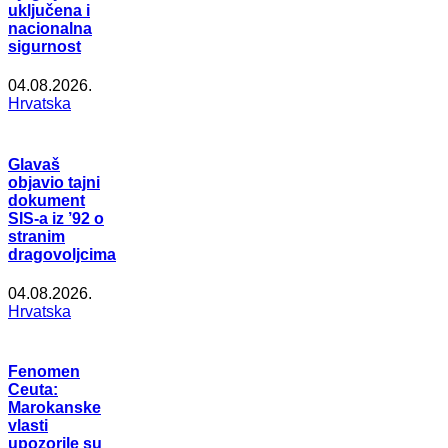
uključena i
nacionalna
sigurnost
04.08.2026.
Hrvatska
Glavaš
objavio tajni
dokument
SIS-a iz ’92 o
stranim
dragovoljcima
04.08.2026.
Hrvatska
Fenomen
Ceuta:
Marokanske
vlasti
upozorile su