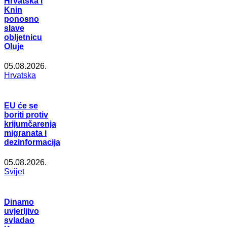
Hrvatska i
Knin
ponosno
slave
obljetnicu
Oluje
05.08.2026.
Hrvatska
EU će se
boriti protiv
krijumčarenja
migranata i
dezinformacija
05.08.2026.
Svijet
Dinamo
uvjerljivo
svladao