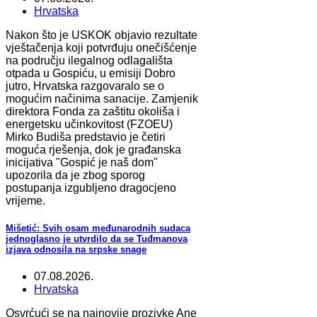
Hrvatska
Nakon što je USKOK objavio rezultate
vještačenja koji potvrđuju onečišćenje
na području ilegalnog odlagališta
otpada u Gospiću, u emisiji Dobro
jutro, Hrvatska razgovaralo se o
mogućim načinima sanacije. Zamjenik
direktora Fonda za zaštitu okoliša i
energetsku učinkovitost (FZOEU)
Mirko Budiša predstavio je četiri
moguća rješenja, dok je građanska
inicijativa "Gospić je naš dom"
upozorila da je zbog sporog
postupanja izgubljeno dragocjeno
vrijeme.
Mišetić: Svih osam međunarodnih sudaca
jednoglasno je utvrdilo da se Tuđmanova
izjava odnosila na srpske snage
07.08.2026.
Hrvatska
Osvrćući se na najnovije prozivke Ane