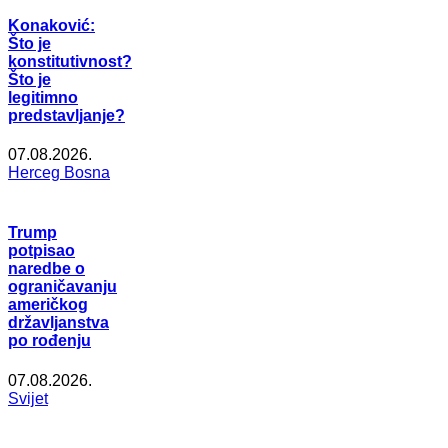
Konaković:
Što je
konstitutivnost?
Što je
legitimno
predstavljanje?
07.08.2026.
Herceg Bosna
Trump
potpisao
naredbe o
ograničavanju
američkog
državljanstva
po rođenju
07.08.2026.
Svijet