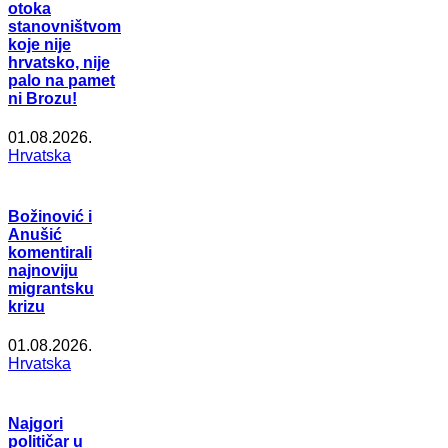
otoka
stanovništvom
koje nije
hrvatsko, nije
palo na pamet
ni Brozu!
01.08.2026.
Hrvatska
Božinović i
Anušić
komentirali
najnoviju
migrantsku
krizu
01.08.2026.
Hrvatska
Najgori
političar u