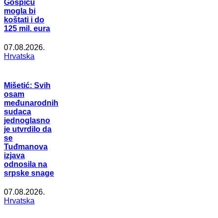
Gospiću
mogla bi
koštati i do
125 mil. eura
07.08.2026.
Hrvatska
Mišetić: Svih
osam
međunarodnih
sudaca
jednoglasno
je utvrdilo da
se
Tuđmanova
izjava
odnosila na
srpske snage
07.08.2026.
Hrvatska