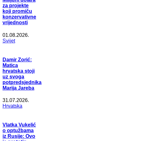
za projekte
koji promiču
konzervativne
vrijednosti
01.08.2026.
Svijet
Damir Zorić:
Matica
hrvatska stoji
uz svoga
potpredsjednika
Marija Jareba
31.07.2026.
Hrvatska
Vlatka Vukelić
o optužbama
iz Rusije: Ovo