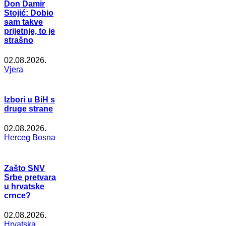
Don Damir
Stojić: Dobio
sam takve
prijetnje, to je
strašno
02.08.2026.
Vjera
Izbori u BiH s
druge strane
02.08.2026.
Herceg Bosna
Zašto SNV
Srbe pretvara
u hrvatske
crnce?
02.08.2026.
Hrvatska