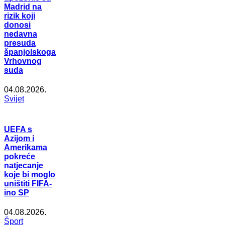
Madrid na
rizik koji
donosi
nedavna
presuda
španjolskoga
Vrhovnog
suda
04.08.2026.
Svijet
UEFA s
Azijom i
Amerikama
pokreće
natjecanje
koje bi moglo
uništiti FIFA-
ino SP
04.08.2026.
Šport